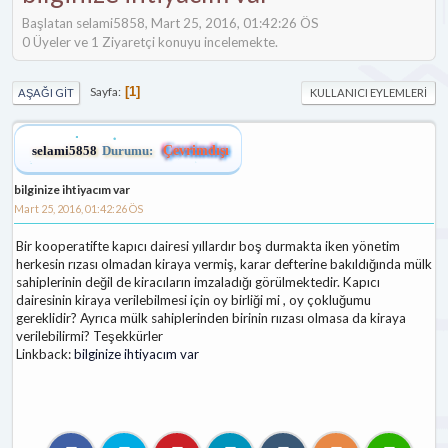
Başlatan selami5858, Mart 25, 2016, 01:42:26 ÖS
0 Üyeler ve 1 Ziyaretçi konuyu incelemekte.
Sayfa
1
AŞAĞI GIT
KULLANICI EYLEMLERI
selami5858
Durumu:
Çevrimdışı
bilginize ihtiyacım var
Mart 25, 2016, 01:42:26 ÖS
Bir kooperatifte kapıcı dairesi yıllardır boş durmakta iken yönetim
herkesin rızası olmadan kiraya vermiş, karar defterine bakıldığında mülk
sahiplerinin değil de kiracıların imzaladığı görülmektedir. Kapıcı
dairesinin kiraya verilebilmesi için oy birliği mi , oy çokluğumu
gereklidir? Ayrıca mülk sahiplerinden birinin rıızası olmasa da kiraya
verilebilirmi? Teşekkürler
Linkback:
bilginize ihtiyacım var