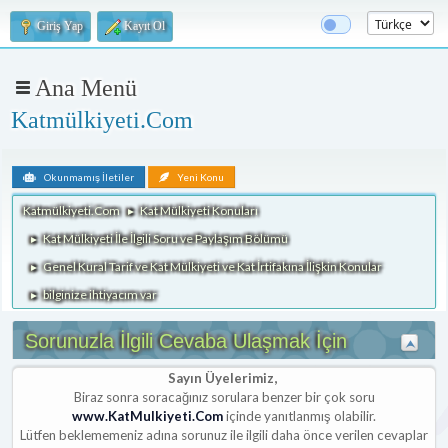
Giriş Yap
Kayıt Ol
Ana Menü
Katmülkiyeti.Com
Okunmamış İletiler
Yeni Konu
Katmülkiyeti.Com
Kat Mülkiyeti Konuları
►
Kat Mülkiyeti İle İlgili Soru ve Paylaşım Bölümü
►
Genel Kural Tarif ve Kat Mülkiyeti ve Kat İrtifakına İlişkin Konular
►
bilginize ihtiyacım var
►
Sorunuzla İlgili Cevaba Ulaşmak İçin
Sayın Üyelerimiz,
Biraz sonra soracağınız sorulara benzer bir çok soru
www.KatMulkiyeti.Com
içinde yanıtlanmış olabilir.
Lütfen beklememeniz adına sorunuz ile ilgili daha önce verilen cevaplar