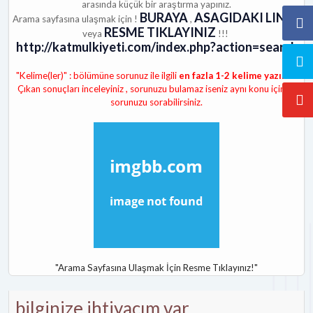
arasında küçük bir araştırma yapınız.
BURAYA
ASAGIDAKI LINKE
Arama sayfasına ulaşmak için !
,
RESME TIKLAYINIZ
veya
!!!
http://katmulkiyeti.com/index.php?action=search
"Kelime(ler)" : bölümüne sorunuz ile ilgili
en fazla 1-2 kelime yazınız
.
Çıkan sonuçları inceleyiniz , sorunuzu bulamaz iseniz aynı konu içinde
sorunuzu sorabilirsiniz.
"Arama Sayfasına Ulaşmak İçin Resme Tıklayınız!"
bilginize ihtiyacım var