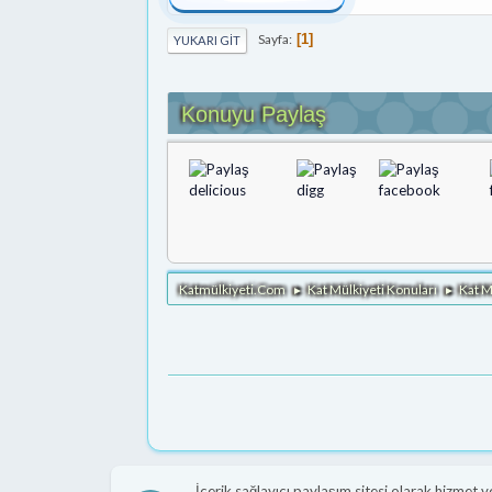
Sayfa
1
YUKARI GIT
Konuyu Paylaş
Katmülkiyeti.Com
Kat Mülkiyeti Konuları
Kat M
►
►
İçerik sağlayıcı paylaşım sitesi olarak hizmet 