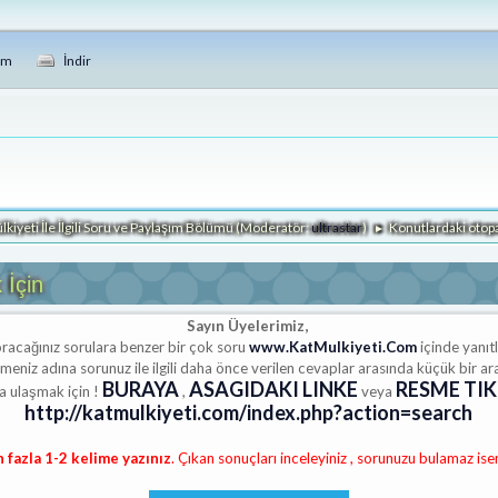
im
İndir
lkiyeti İle İlgili Soru ve Paylaşım Bölümü
(Moderatör:
ultrastar
)
Konutlardaki otopar
►
 İçin
Sayın Üyelerimiz,
oracağınız sorulara benzer bir çok soru
www.KatMulkiyeti.Com
içinde yanıtl
eniz adına sorunuz ile ilgili daha önce verilen cevaplar arasında küçük bir ar
BURAYA
ASAGIDAKI LINKE
RESME TIK
 ulaşmak için !
,
veya
http://katmulkiyeti.com/index.php?action=search
n fazla 1-2 kelime yazınız
. Çıkan sonuçları inceleyiniz , sorunuzu bulamaz ise