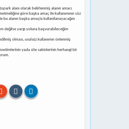
topark alanı olarak belirlenmiş alanın amacı
netmeliğine göre başka amaç ile kullanımının sòz
 de bu alanın başka amaçla kullanilanayacağını
ğım değilse yargı yoluna başvurabileceğim
edilmiş olması, usulsüz kullanımın önlenmiş
 yönetimlerinin yada site sakinlerinin herhangi bir
yorum.