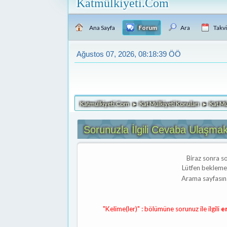
Katmülkiyeti.Com
Ana Sayfa
Forum
Ara
Takv
Ağustos 07, 2026, 08:18:39 ÖÖ
Katmülkiyeti.Com
Kat Mülkiyeti Konuları
Kat Mü
►
►
Sorunuzla İlgili Cevaba Ulaşmak
Biraz sonra s
Lütfen beklemem
Arama sayfasına
"Kelime(ler)" : bölümüne sorunuz ile ilgili
e