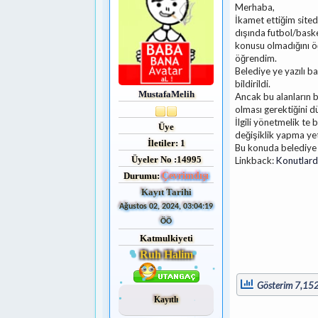
Merhaba,
İkamet ettiğim sited
dışında futbol/bask
konusu olmadığını öğ
öğrendim.
Belediye ye yazılı 
bildirildi.
MustafaMelih
Ancak bu alanların b
olması gerektiğini 
İlgili yönetmelik te 
Üye
değişiklik yapma yet
İletiler: 1
Bu konuda belediye 
Üyeler No :14995
Linkback:
Konutlarda
Durumu:
Çevrimdışı
Kayıt Tarihi
Ağustos 02, 2024, 03:04:19
ÖÖ
Katmulkiyeti
Ruh Halim
Gösterim 7,15
Kayıtlı