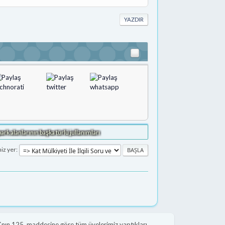
YAZDIR
rk alanlarının başka türlü jullanımları
niz yer
nın 125. maddesine göre tüm üyelerimiz yaptıkları