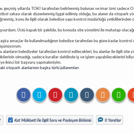
e, geçmiş yıllarda TOKİ tarafından belirlenmiş bulunan ve imar izmi sadece O
etbol sahası olarak düzenlenmiş/işgal edilmiş olduğu, bu alanın da otopark yö
renmiş, konu ile ilgili olarak belediye yapı kontrol müdürlüğü yetkililerinden
başvurdum. Üstü kapalı bir şekilde, bu konuda site yönetimi ile muhatap olaca
aşka amaçlar ile kullanılmadığının belediye tarafından bu güne kadar kontrol 
düşünüyorum.
bu alanların belediyeler tarafından kontrol edilecekleri, bu alanlar ile ilgili site
kilerinin olmadığı, sadece kurallar dahilinde iş ve işlem yapabileceklerini bili
ye ikinci bir başvuru yapmalımiyim.
ki otopark alanlarının başka türlü jullanımları
2
Kat Mülkiyeti İle İlgili Soru ve Paylaşım Bölümü
0 Yanıtlar