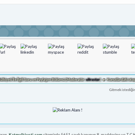
ülkiyeti İle İlgili Soru ve Paylaşım Bölümü
(Moderatör:
ultrastar
)
Konutlardaki otopa
►
Gitmek istediği
veren
Katmulkiyeti.com
sitemizde 5651 sayılı kanunun 8. maddesine ve T.C.K