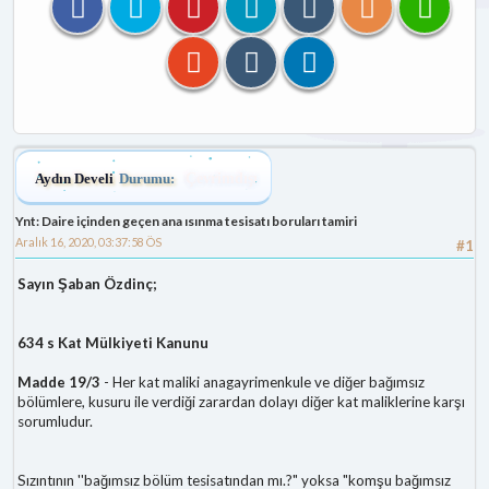
Aydın Develi
Durumu:
Çevrimdışı
Ynt: Daire içinden geçen ana ısınma tesisatı boruları tamiri
Aralık 16, 2020, 03:37:58 ÖS
#1
Sayın Şaban Özdinç;
634 s Kat Mülkiyeti Kanunu
Madde 19/3
- Her kat maliki anagayrimenkule ve diğer bağımsız
bölümlere, kusuru ile verdiği zarardan dolayı diğer kat maliklerine karşı
sorumludur.
Sızıntının ''bağımsız bölüm tesisatından mı.?" yoksa "komşu bağımsız