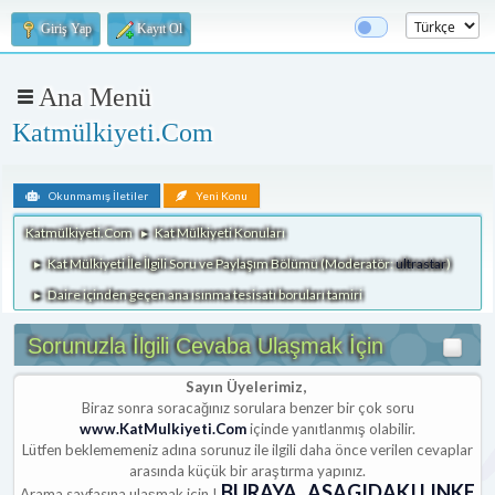
Giriş Yap
Kayıt Ol
Ana Menü
Katmülkiyeti.Com
Okunmamış İletiler
Yeni Konu
Katmülkiyeti.Com
Kat Mülkiyeti Konuları
►
Kat Mülkiyeti İle İlgili Soru ve Paylaşım Bölümü
(Moderatör:
ultrastar
)
►
Daire içinden geçen ana ısınma tesisatı boruları tamiri
►
Sorunuzla İlgili Cevaba Ulaşmak İçin
Sayın Üyelerimiz,
Biraz sonra soracağınız sorulara benzer bir çok soru
www.KatMulkiyeti.Com
içinde yanıtlanmış olabilir.
Lütfen beklememeniz adına sorunuz ile ilgili daha önce verilen cevaplar
arasında küçük bir araştırma yapınız.
BURAYA
ASAGIDAKI LINKE
Arama sayfasına ulaşmak için !
,