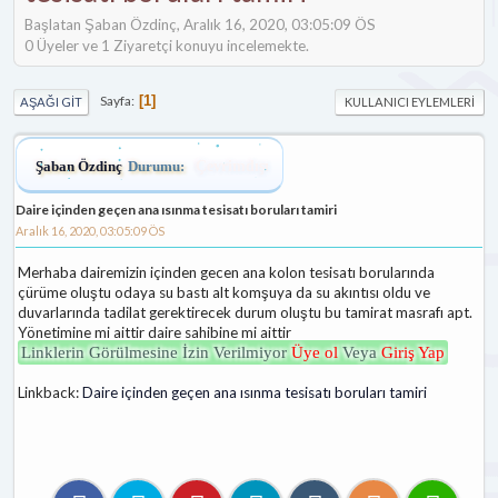
Başlatan Şaban Özdinç, Aralık 16, 2020, 03:05:09 ÖS
0 Üyeler ve 1 Ziyaretçi konuyu incelemekte.
Sayfa
1
AŞAĞI GIT
KULLANICI EYLEMLERI
Şaban Özdinç
Durumu:
Çevrimdışı
Daire içinden geçen ana ısınma tesisatı boruları tamiri
Aralık 16, 2020, 03:05:09 ÖS
Merhaba dairemizin içinden gecen ana kolon tesisatı borularında
çürüme oluştu odaya su bastı alt komşuya da su akıntısı oldu ve
duvarlarında tadilat gerektirecek durum oluştu bu tamirat masrafı apt.
Yönetimine mi aittir daire sahibine mi aittir
Linklerin Görülmesine İzin Verilmiyor
Üye ol
Veya
Giriş Yap
Linkback:
Daire içinden geçen ana ısınma tesisatı boruları tamiri