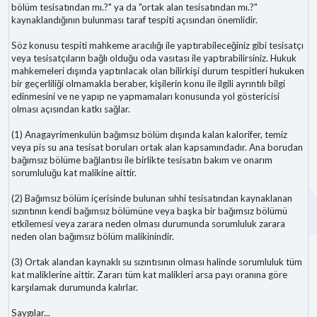
bölüm tesisatından mı.?" ya da "ortak alan tesisatından mı.?"
kaynaklandığının bulunması taraf tespiti açısından önemlidir.
Söz konusu tespiti mahkeme aracılığı ile yaptırabileceğiniz gibi tesisatçı
veya tesisatçıların bağlı olduğu oda vasıtası ile yaptırabilirsiniz. Hukuk
mahkemeleri dışında yaptırılacak olan bilirkişi durum tespitleri hukuken
bir geçerliliği olmamakla beraber, kişilerin konu ile ilgili ayrıntılı bilgi
edinmesini ve ne yapıp ne yapmamaları konusunda yol göstericisi
olması açısından katkı sağlar.
(1) Anagayrimenkulün bağımsız bölüm dışında kalan kalorifer, temiz
veya pis su ana tesisat boruları ortak alan kapsamındadır. Ana borudan
bağımsız bölüme bağlantısı ile birlikte tesisatın bakım ve onarım
sorumluluğu kat malikine aittir.
(2) Bağımsız bölüm içerisinde bulunan sıhhi tesisatından kaynaklanan
sızıntının kendi bağımsız bölümüne veya başka bir bağımsız bölümü
etkilemesi veya zarara neden olması durumunda sorumluluk zarara
neden olan bağımsız bölüm malikinindir.
(3) Ortak alandan kaynaklı su sızıntısının olması halinde sorumluluk tüm
kat maliklerine aittir. Zararı tüm kat malikleri arsa payı oranına göre
karşılamak durumunda kalırlar.
Saygılar...