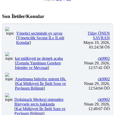
Son İletiler/Konular
Yönetici seçiminde oy sayısı
Tülay ÖNEN
[
Yöneticilik Seçimi İLe İLgili
SAVRAN
Konular
]
Mayıs 19, 2026,
01:24:58 ÖS
kat mülkiyeti ne demek acaba
ck0902
[
Zorunlu Yapılması Gereken
Nisan 29, 2026,
İşlemler ve Mevzuat
]
12:57:41 ÖÖ
Apartmana hidrofor sistemi Hk.
ck0902
[
Kat Mülkiyeti İle İlgili Soru ve
Nisan 29, 2026,
Paylaşım Bölümü
]
12:54:04 ÖÖ
Doğalgazlı Merkezi sistemden
ck0902
Bireysele geçiş hakkında
Nisan 29, 2026,
[
Kat Mülkiyeti İle İlgili Soru ve
12:49:07 ÖÖ
Paylaşım Bölümü
]