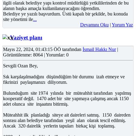
ilgili olarak belediye yapı kontrol müdürlüğü yetkililerinden de bu
alanın başka amaçla kullanilanayacağını öğrendim.
Belediye ye yazılı başvurdum. Üstü kapalı bir şekilde, bu konuda
site yönetimi ile
...
Devamını Oku
|
Yorum Yaz
Vaziyet planı
Mayıs 22, 2024, 01:43:15 ÖÖ tarafından
İsmail Hakkı Nur
|
Görüntülenme: 8064 | Yorumlar: 0
Sevgili Ozan Bey,
Sık karşılaşılmadığını düşündüğüm bir durumu izah etmeye ve
fikrinizi paylaşmanızı diliyorum.
Bulunduğum site 1974 yılında bir müteahhit tarafından yapılmış
kooperatif değil. 1470 adet bir site yapmaya çalışmış ancak 1150
adet olunca site inşaatını bitirmiş.
Müteahhit ilk planladığı siteye ait daireleri satmış. 1150 daireden
sonrası alan belediye tarafından yeşil alan olarak tescil edilmiş.
Ancak 320 dairelik yerlerin tapuları birkaç kişi toplamış.