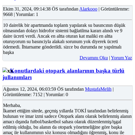
Ekim 31, 2024, 09:14:38 ÖS tarafından
Alarkooo
| Görüntülenme:
9668 | Yorumlar: 1
10 dairelik bir apartmanda toplantı yapılarak su basıncının düşük
olmasından dolayı hidrofor sistemi bağlatilma kararı alındı ve 9
daire ücreti verdi. Ancak en altta oturan kat maliki en altta
oturuyorum su basınciyla alakalı sorunum yok diyerek ücreti
ödemedi. İhtarname gönderildi. sizce bu durumda ne yapılmalı
başka
Devamını Oku
|
Yorum Yaz
Konutlardaki otopark alanlarının başka türlü
jullanımları
Ağustos 12, 2024, 06:03:59 ÖS tarafından
MustafaMelih
|
Görüntülenme: 7152 | Yorumlar: 0
Merhaba,
İkamet ettiğim sitede, geçmiş yıllarda TOKİ tarafından belirlenmiş
bulunan ve imar izmi sadece Otopark alanı olarak belirlenmiş alanın
amacı dışında futbol/basketbol sahası olarak düzenlenmiş/işgal
edilmiş olduğu, bu alanın da otopark yönetmeliğine göre başka
amaç ile kullanımının sòz konusu olmadığını öğrenmiş, konu ile