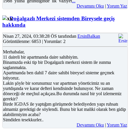
1988 yılına gelindiğinde ilk vaziyet
...
Devamını Oku
|
Yorum Yaz
Doğalgazlı Merkezi sistemden Bireysele geçiş
hakkında
Nisan 27, 2024, 03:38:28 ÖS tarafından
ErsinBalkan
Görüntülenme: 6853 | Yorumlar: 2
Merhabalar,
11 daireli bir apartmanda daire sahibiyim.
Binamızda eski tip bir Dogalgazlı merkezi sistem ile ısınma
saglanmakta.
Apartmanda ben dahil 7 daire sahibi bireysel sisteme geçmek
istiyoruz.
Lakin şöyle bir sorunumuz var apartman yöneticimiz su an
yurtdışında ve karar defteri kendisinde bulunuyor. Ne zaman
döneceği de meçhul açıkçası.Bu durumda nasıl bir yol izlememiz
gerekir?
Birde IGDAS ile yaptığım görüşmede belediyeden yapı ruhsatı
almamiz gerektigi de söylendi. Bunu bir kat maliki olarak ben gidip
alabilirmiyim acaba?
Simdiden tesekkurler..
Devamını Oku
|
Yorum Yaz