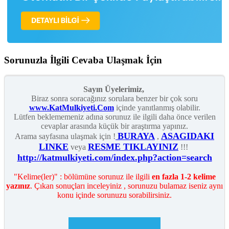
Sorunuzla İlgili Cevaba Ulaşmak İçin
Sayın Üyelerimiz,
Biraz sonra soracağınız sorulara benzer bir çok soru
www.KatMulkiyeti.Com
içinde yanıtlanmış olabilir.
Lütfen beklememeniz adına sorunuz ile ilgili daha önce verilen
cevaplar arasında küçük bir araştırma yapınız.
BURAYA
ASAGIDAKI
Arama sayfasına ulaşmak için !
,
LINKE
RESME TIKLAYINIZ
veya
!!!
http://katmulkiyeti.com/index.php?action=search
"Kelime(ler)" : bölümüne sorunuz ile ilgili
en fazla 1-2 kelime
yazınız
. Çıkan sonuçları inceleyiniz , sorunuzu bulamaz iseniz aynı
konu içinde sorunuzu sorabilirsiniz.