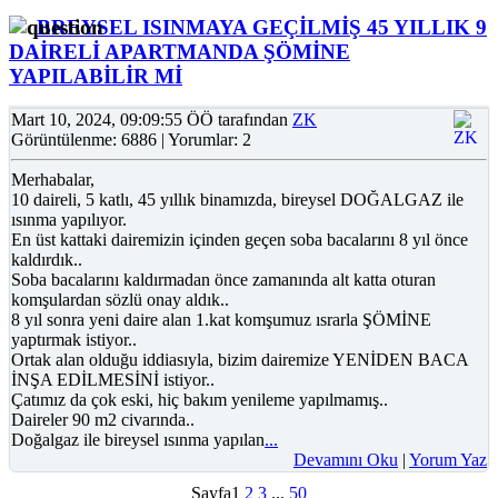
BREYSEL ISINMAYA GEÇİLMİŞ 45 YILLIK 9
DAİRELİ APARTMANDA ŞÖMİNE
YAPILABİLİR Mİ
Mart 10, 2024, 09:09:55 ÖÖ tarafından
ZK
Görüntülenme: 6886 | Yorumlar: 2
Merhabalar,
10 daireli, 5 katlı, 45 yıllık binamızda, bireysel DOĞALGAZ ile
ısınma yapılıyor.
En üst kattaki dairemizin içinden geçen soba bacalarını 8 yıl önce
kaldırdık..
Soba bacalarını kaldırmadan önce zamanında alt katta oturan
komşulardan sözlü onay aldık..
8 yıl sonra yeni daire alan 1.kat komşumuz ısrarla ŞÖMİNE
yaptırmak istiyor..
Ortak alan olduğu iddiasıyla, bizim dairemize YENİDEN BACA
İNŞA EDİLMESİNİ istiyor..
Çatımız da çok eski, hiç bakım yenileme yapılmamış..
Daireler 90 m2 civarında..
Doğalgaz ile bireysel ısınma yapılan
...
Devamını Oku
|
Yorum Yaz
Sayfa
1
2
3
...
50