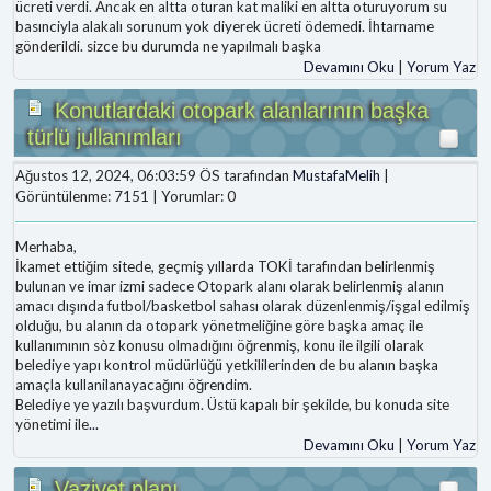
ücreti verdi. Ancak en altta oturan kat maliki en altta oturuyorum su
basınciyla alakalı sorunum yok diyerek ücreti ödemedi. İhtarname
gönderildi. sizce bu durumda ne yapılmalı başka
Devamını Oku
|
Yorum Yaz
Konutlardaki otopark alanlarının başka
türlü jullanımları
Ağustos 12, 2024, 06:03:59 ÖS tarafından
MustafaMelih
|
Görüntülenme: 7151 | Yorumlar: 0
Merhaba,
İkamet ettiğim sitede, geçmiş yıllarda TOKİ tarafından belirlenmiş
bulunan ve imar izmi sadece Otopark alanı olarak belirlenmiş alanın
amacı dışında futbol/basketbol sahası olarak düzenlenmiş/işgal edilmiş
olduğu, bu alanın da otopark yönetmeliğine göre başka amaç ile
kullanımının sòz konusu olmadığını öğrenmiş, konu ile ilgili olarak
belediye yapı kontrol müdürlüğü yetkililerinden de bu alanın başka
amaçla kullanilanayacağını öğrendim.
Belediye ye yazılı başvurdum. Üstü kapalı bir şekilde, bu konuda site
yönetimi ile
...
Devamını Oku
|
Yorum Yaz
Vaziyet planı