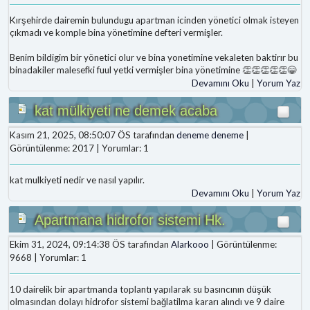
Kırşehirde dairemin bulundugu apartman icinden yönetici olmak isteyen
çıkmadı ve komple bina yönetimine defteri vermişler.
Benim bildigim bir yönetici olur ve bina yonetimine vekaleten baktirır bu
binadakiler malesefki fuul yetki vermişler bina yönetimine 👏👏👏👏👏😁
Devamını Oku
|
Yorum Yaz
kat mülkiyeti ne demek acaba
Kasım 21, 2025, 08:50:07 ÖS tarafından
deneme deneme
|
Görüntülenme: 2017 | Yorumlar: 1
kat mulkiyeti nedir ve nasıl yapılır.
Devamını Oku
|
Yorum Yaz
Apartmana hidrofor sistemi Hk.
Ekim 31, 2024, 09:14:38 ÖS tarafından
Alarkooo
| Görüntülenme:
9668 | Yorumlar: 1
10 dairelik bir apartmanda toplantı yapılarak su basıncının düşük
olmasından dolayı hidrofor sistemi bağlatilma kararı alındı ve 9 daire