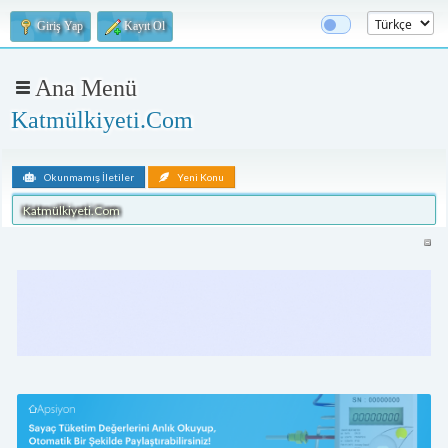
Giriş Yap
Kayıt Ol
Ana Menü
Katmülkiyeti.Com
Okunmamış İletiler
Yeni Konu
Katmülkiyeti.Com