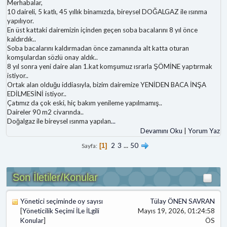
Merhabalar,
10 daireli, 5 katlı, 45 yıllık binamızda, bireysel DOĞALGAZ ile ısınma
yapılıyor.
En üst kattaki dairemizin içinden geçen soba bacalarını 8 yıl önce
kaldırdık..
Soba bacalarını kaldırmadan önce zamanında alt katta oturan
komşulardan sözlü onay aldık..
8 yıl sonra yeni daire alan 1.kat komşumuz ısrarla ŞÖMİNE yaptırmak
istiyor..
Ortak alan olduğu iddiasıyla, bizim dairemize YENİDEN BACA İNŞA
EDİLMESİNİ istiyor..
Çatımız da çok eski, hiç bakım yenileme yapılmamış..
Daireler 90 m2 civarında..
Doğalgaz ile bireysel ısınma yapılan
...
Devamını Oku
|
Yorum Yaz
2
3
...
50
Sayfa
1
Son İletiler/Konular
Yönetici seçiminde oy sayısı
Tülay ÖNEN SAVRAN
[
Yöneticilik Seçimi İLe İLgili
Mayıs 19, 2026, 01:24:58
Konular
]
ÖS