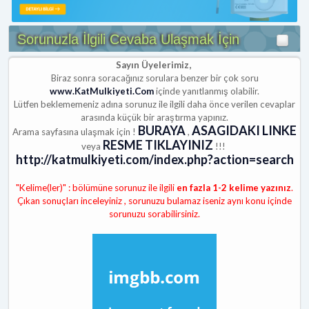
Sorunuzla İlgili Cevaba Ulaşmak İçin
Sayın Üyelerimiz,
Biraz sonra soracağınız sorulara benzer bir çok soru
www.KatMulkiyeti.Com
içinde yanıtlanmış olabilir.
Lütfen beklememeniz adına sorunuz ile ilgili daha önce verilen cevaplar
arasında küçük bir araştırma yapınız.
BURAYA
ASAGIDAKI LINKE
Arama sayfasına ulaşmak için !
,
RESME TIKLAYINIZ
veya
!!!
http://katmulkiyeti.com/index.php?action=search
"Kelime(ler)" : bölümüne sorunuz ile ilgili
en fazla 1-2 kelime yazınız
.
Çıkan sonuçları inceleyiniz , sorunuzu bulamaz iseniz aynı konu içinde
sorunuzu sorabilirsiniz.