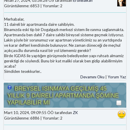
Nisan 27, 2024, 03:38:28 ÖS tarafından
ErsinBalkan
Görüntülenme: 6853 | Yorumlar: 2
Merhabalar,
11 daireli bir apartmanda daire sahibiyim.
Binamızda eski tip bir Dogalgazlı merkezi sistem ile ısınma saglanmakta.
Apartmanda ben dahil 7 daire sahibi bireysel sisteme geçmek istiyoruz.
Lakin şöyle bir sorunumuz var apartman yöneticimiz su an yurtdışında
ve karar defteri kendisinde bulunuyor. Ne zaman döneceği de meçhul
açıkçası.Bu durumda nasıl bir yol izlememiz gerekir?
Birde IGDAS ile yaptığım görüşmede belediyeden yapı ruhsatı almamiz
gerektigi de söylendi. Bunu bir kat maliki olarak ben gidip alabilirmiyim
acaba?
Simdiden tesekkurler..
Devamını Oku
|
Yorum Yaz
BREYSEL ISINMAYA GEÇİLMİŞ 45
YILLIK 9 DAİRELİ APARTMANDA ŞÖMİNE
YAPILABİLİR Mİ
Mart 10, 2024, 09:09:55 ÖÖ tarafından
ZK
Görüntülenme: 6886 | Yorumlar: 2