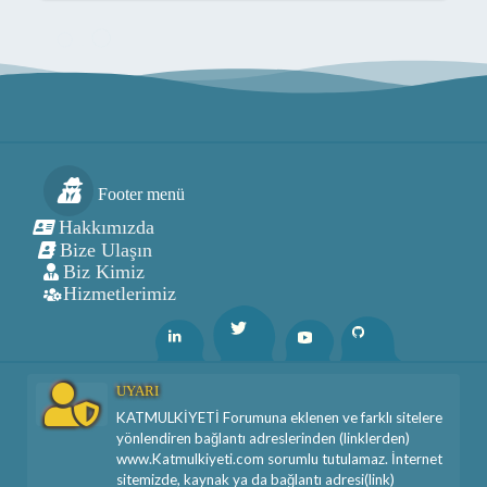
Footer menü
Hakkımızda
Bize Ulaşın
Biz Kimiz
Hizmetlerimiz
Twitter
Linkedin
Youtube
Github
UYARI
KATMULKİYETİ Forumuna eklenen ve farklı sitelere
yönlendiren bağlantı adreslerinden (linklerden)
www.Katmulkiyeti.com sorumlu tutulamaz. İnternet
sitemizde, kaynak ya da bağlantı adresi(link)