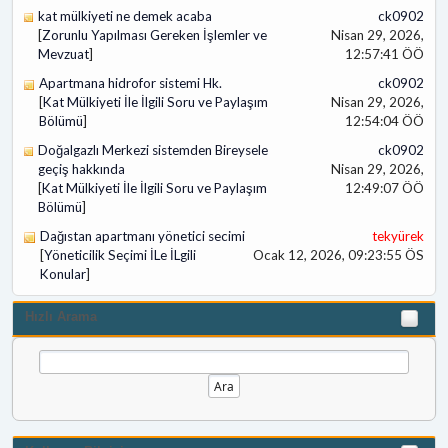
kat mülkiyeti ne demek acaba
ck0902
[
Zorunlu Yapılması Gereken İşlemler ve
Nisan 29, 2026,
Mevzuat
]
12:57:41 ÖÖ
Apartmana hidrofor sistemi Hk.
ck0902
[
Kat Mülkiyeti İle İlgili Soru ve Paylaşım
Nisan 29, 2026,
Bölümü
]
12:54:04 ÖÖ
Doğalgazlı Merkezi sistemden Bireysele
ck0902
geçiş hakkında
Nisan 29, 2026,
[
Kat Mülkiyeti İle İlgili Soru ve Paylaşım
12:49:07 ÖÖ
Bölümü
]
Dağıstan apartmanı yönetici secimi
tekyürek
[
Yöneticilik Seçimi İLe İLgili
Ocak 12, 2026, 09:23:55 ÖS
Konular
]
Hızlı Arama