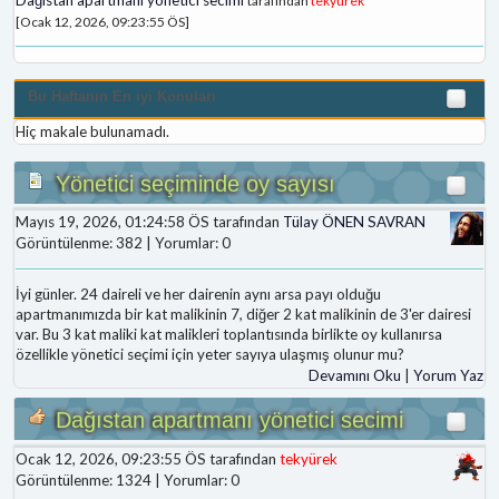
tarafından
tekyürek
[Ocak 12, 2026, 09:23:55 ÖS]
Bu Haftanın En iyi Konuları
Hiç makale bulunamadı.
Yönetici seçiminde oy sayısı
Mayıs 19, 2026, 01:24:58 ÖS tarafından
Tülay ÖNEN SAVRAN
Görüntülenme: 382 | Yorumlar: 0
İyi günler. 24 daireli ve her dairenin aynı arsa payı olduğu
apartmanımızda bir kat malikinin 7, diğer 2 kat malikinin de 3'er dairesi
var. Bu 3 kat maliki kat malikleri toplantısında birlikte oy kullanırsa
özellikle yönetici seçimi için yeter sayıya ulaşmış olunur mu?
Devamını Oku
|
Yorum Yaz
Dağıstan apartmanı yönetici secimi
Ocak 12, 2026, 09:23:55 ÖS tarafından
tekyürek
Görüntülenme: 1324 | Yorumlar: 0