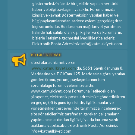
göstermeksizin izinsiz bir şekilde yapılan her türlü
haber ve bilgi paylaşımı yasaktır. Forumumuzda
izinsiz ve kaynak göstermeksizin yapılan haber ve
bilgi paylaşımlarından sadece eylemi gerçekleştiren
kişi sorumludur. Bu durumun mağduriyet yaratması
hâlinde hak sahibi olan kişi, kişiler ya da kurumların,
bizlerle iletişime geçmesini ivedilikle rica ederiz.
Elektronik Posta Adresimiz: info@katmulkiyeti.com
BİLGİLENDİRME
sitesi olarak hizmet veren
www.katmulkiyeti.com'
da, 5651 Sayılı Kanunun 8.
Maddesine ve T.C.K'nın 125. Maddesine göre, yapılan
gönderi (konu, yorum) paylaşımlarının tüm
sorumluluğu forum üyelerimize aittir.
www.katmulkiyeti.com Forumuna iletilecek olan
şikayetler, elektronik posta adresimize gönderildikten
en geç üç (3) iş günü içerisinde, ilgili kanunlar ve
yönetmelikler çerçevesinde tarafımızca incelenerek
site yöneticilerimiz tarafından gereken çalışmaların
yapılmasının ardından ilgili kişi ya da kuruma yazılı
açıklama yapılacaktır. Elektronik Posta Adresimiz:
info@katmulkiyeti.com