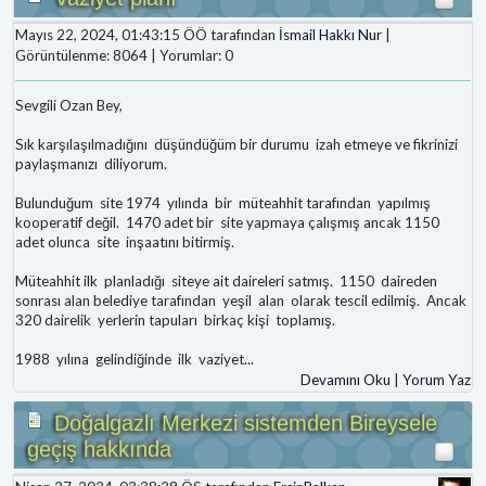
Mayıs 22, 2024, 01:43:15 ÖÖ tarafından
İsmail Hakkı Nur
|
Görüntülenme: 8064 | Yorumlar: 0
Sevgili Ozan Bey,
Sık karşılaşılmadığını düşündüğüm bir durumu izah etmeye ve fikrinizi
paylaşmanızı diliyorum.
Bulunduğum site 1974 yılında bir müteahhit tarafından yapılmış
kooperatif değil. 1470 adet bir site yapmaya çalışmış ancak 1150
adet olunca site inşaatını bitirmiş.
Müteahhit ilk planladığı siteye ait daireleri satmış. 1150 daireden
sonrası alan belediye tarafından yeşil alan olarak tescil edilmiş. Ancak
320 dairelik yerlerin tapuları birkaç kişi toplamış.
1988 yılına gelindiğinde ilk vaziyet
...
Devamını Oku
|
Yorum Yaz
Doğalgazlı Merkezi sistemden Bireysele
geçiş hakkında