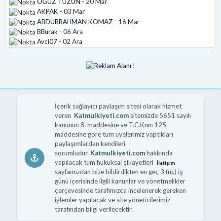
OĞUZ TÜZÜN
- 20 Mar
AKPAK
- 03 Mar
ABDURRAHMAN KOMAZ
- 16 Mar
BBurak
- 06 Ara
Avci07
- 02 Ara
İçerik sağlayıcı paylaşım sitesi olarak hizmet
veren
Katmulkiyeti.com
sitemizde 5651 sayılı
kanunun 8. maddesine ve T.C.Knın 125.
maddesine göre tüm üyelerimiz yaptıkları
paylaşımlardan kendileri
sorumludur.
Katmulkiyeti.com
hakkında
yapılacak tüm hukuksal şikayetleri
İletişim
sayfamızdan bize bildirdikten en geç 3 (üç) iş
günü içerisinde ilgili kanunlar ve yönetmelikler
çerçevesinde tarafımızca incelenerek gereken
işlemler yapılacak ve site yöneticilerimiz
tarafından bilgi verilecektir.