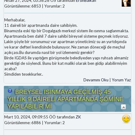
Nisan 27, 2024, 03:38:28 ÖS tarafından
ErsinBalkan
Görüntülenme: 6853 | Yorumlar: 2
Merhabalar,
11 daireli bir apartmanda daire sahibiyim.
Binamızda eski tip bir Dogalgazlı merkezi sistem ile ısınma saglanmakta.
Apartmanda ben dahil 7 daire sahibi bireysel sisteme geçmek istiyoruz.
Lakin şöyle bir sorunumuz var apartman yöneticimiz su an yurtdışında
ve karar defteri kendisinde bulunuyor. Ne zaman döneceği de meçhul
açıkçası.Bu durumda nasıl bir yol izlememiz gerekir?
Birde IGDAS ile yaptığım görüşmede belediyeden yapı ruhsatı almamiz
gerektigi de söylendi. Bunu bir kat maliki olarak ben gidip alabilirmiyim
acaba?
Simdiden tesekkurler..
Devamını Oku
|
Yorum Yaz
BREYSEL ISINMAYA GEÇİLMİŞ 45
YILLIK 9 DAİRELİ APARTMANDA ŞÖMİNE
YAPILABİLİR Mİ
Mart 10, 2024, 09:09:55 ÖÖ tarafından
ZK
Görüntülenme: 6886 | Yorumlar: 2