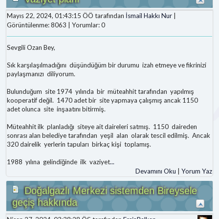
Mayıs 22, 2024, 01:43:15 ÖÖ tarafından
İsmail Hakkı Nur
|
Görüntülenme: 8063 | Yorumlar: 0
Sevgili Ozan Bey,
Sık karşılaşılmadığını düşündüğüm bir durumu izah etmeye ve fikrinizi
paylaşmanızı diliyorum.
Bulunduğum site 1974 yılında bir müteahhit tarafından yapılmış
kooperatif değil. 1470 adet bir site yapmaya çalışmış ancak 1150
adet olunca site inşaatını bitirmiş.
Müteahhit ilk planladığı siteye ait daireleri satmış. 1150 daireden
sonrası alan belediye tarafından yeşil alan olarak tescil edilmiş. Ancak
320 dairelik yerlerin tapuları birkaç kişi toplamış.
1988 yılına gelindiğinde ilk vaziyet
...
Devamını Oku
|
Yorum Yaz
Doğalgazlı Merkezi sistemden Bireysele
geçiş hakkında