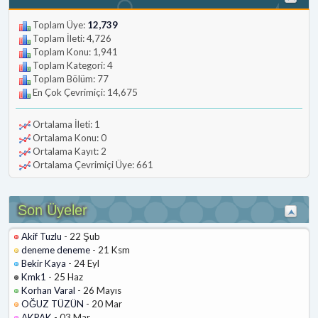
Toplam Üye:
12,739
Toplam İleti: 4,726
Toplam Konu: 1,941
Toplam Kategori: 4
Toplam Bölüm: 77
En Çok Çevrimiçi: 14,675
Ortalama İleti: 1
Ortalama Konu: 0
Ortalama Kayıt: 2
Ortalama Çevrimiçi Üye: 661
Son Üyeler
Akif Tuzlu
- 22 Şub
deneme deneme
- 21 Ksm
Bekir Kaya
- 24 Eyl
Kmk1
- 25 Haz
Korhan Varal
- 26 Mayıs
OĞUZ TÜZÜN
- 20 Mar
AKPAK
- 03 Mar