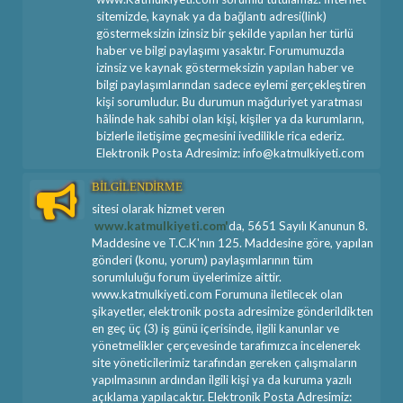
sitemizde, kaynak ya da bağlantı adresi(link)
göstermeksizin izinsiz bir şekilde yapılan her türlü
haber ve bilgi paylaşımı yasaktır. Forumumuzda
izinsiz ve kaynak göstermeksizin yapılan haber ve
bilgi paylaşımlarından sadece eylemi gerçekleştiren
kişi sorumludur. Bu durumun mağduriyet yaratması
hâlinde hak sahibi olan kişi, kişiler ya da kurumların,
bizlerle iletişime geçmesini ivedilikle rica ederiz.
Elektronik Posta Adresimiz: info@katmulkiyeti.com
BİLGİLENDİRME
sitesi olarak hizmet veren
www.katmulkiyeti.com'
da, 5651 Sayılı Kanunun 8.
Maddesine ve T.C.K'nın 125. Maddesine göre, yapılan
gönderi (konu, yorum) paylaşımlarının tüm
sorumluluğu forum üyelerimize aittir.
www.katmulkiyeti.com Forumuna iletilecek olan
şikayetler, elektronik posta adresimize gönderildikten
en geç üç (3) iş günü içerisinde, ilgili kanunlar ve
yönetmelikler çerçevesinde tarafımızca incelenerek
site yöneticilerimiz tarafından gereken çalışmaların
yapılmasının ardından ilgili kişi ya da kuruma yazılı
açıklama yapılacaktır. Elektronik Posta Adresimiz: