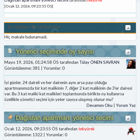
tarafından
tekyürek
[Ocak 12, 2026, 09:23:55 ÖS]
Bu Haftanın En iyi Konuları
Hiç makale bulunamadı.
Yönetici seçiminde oy sayısı
Mayıs 19, 2026, 01:24:58 ÖS tarafından
Tülay ÖNEN SAVRAN
Görüntülenme: 381 | Yorumlar: 0
İyi günler. 24 daireli ve her dairenin aynı arsa payı olduğu
apartmanımızda bir kat malikinin 7, diğer 2 kat malikinin de 3'er dairesi
var. Bu 3 kat maliki kat malikleri toplantısında birlikte oy kullanırsa
özellikle yönetici seçimi için yeter sayıya ulaşmış olunur mu?
Devamını Oku
|
Yorum Yaz
Dağıstan apartmanı yönetici secimi
Ocak 12, 2026, 09:23:55 ÖS tarafından
tekyürek
Görüntülenme: 1322 | Yorumlar: 0