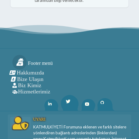
tarafından bilgi verilecektir.
Footer menü
Hakkımızda
Bize Ulaşın
Biz Kimiz
Hizmetlerimiz
Twitter
Linkedin
Youtube
Github
UYARI
KATMULKİYETİ Forumuna eklenen ve farklı sitelere
yönlendiren bağlantı adreslerinden (linklerden)
www.Katmulkiyeti.com sorumlu tutulamaz. İnternet