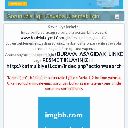
Sorunuzla İlgili Cevaba Ulaşmak İçin
Sayın Üyelerimiz,
Biraz sonra soracağınız sorulara benzer bir çok soru
www.KatMulkiyeti.Com
içinde yanıtlanmış olabilir.
Lütfen beklememeniz adına sorunuz ile ilgili daha önce verilen cevaplar
arasında küçük bir araştırma yapınız.
BURAYA
ASAGIDAKI LINKE
Arama sayfasına ulaşmak için !
,
RESME TIKLAYINIZ
veya
!!!
http://katmulkiyeti.com/index.php?action=search
"Kelime(ler)" : bölümüne sorunuz ile ilgili
en fazla 1-2 kelime yazınız
.
Çıkan sonuçları inceleyiniz , sorunuzu bulamaz iseniz aynı konu içinde
sorunuzu sorabilirsiniz.