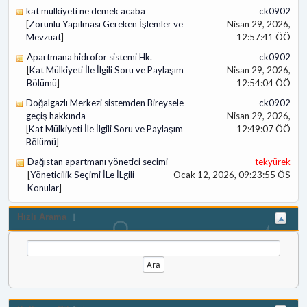
kat mülkiyeti ne demek acaba
ck0902
[
Zorunlu Yapılması Gereken İşlemler ve
Nisan 29, 2026,
Mevzuat
]
12:57:41 ÖÖ
Apartmana hidrofor sistemi Hk.
ck0902
[
Kat Mülkiyeti İle İlgili Soru ve Paylaşım
Nisan 29, 2026,
Bölümü
]
12:54:04 ÖÖ
Doğalgazlı Merkezi sistemden Bireysele
ck0902
geçiş hakkında
Nisan 29, 2026,
[
Kat Mülkiyeti İle İlgili Soru ve Paylaşım
12:49:07 ÖÖ
Bölümü
]
Dağıstan apartmanı yönetici secimi
tekyürek
[
Yöneticilik Seçimi İLe İLgili
Ocak 12, 2026, 09:23:55 ÖS
Konular
]
Hızlı Arama