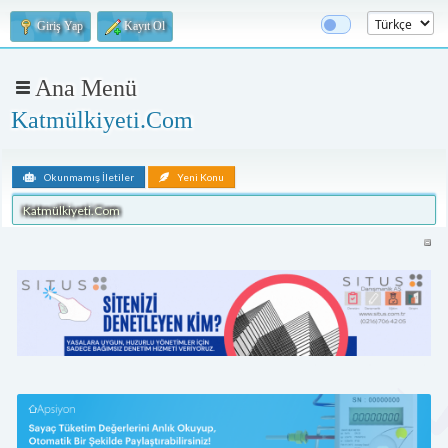
Giriş Yap
Kayıt Ol
Ana Menü
Katmülkiyeti.Com
Okunmamış İletiler
Yeni Konu
Katmülkiyeti.Com