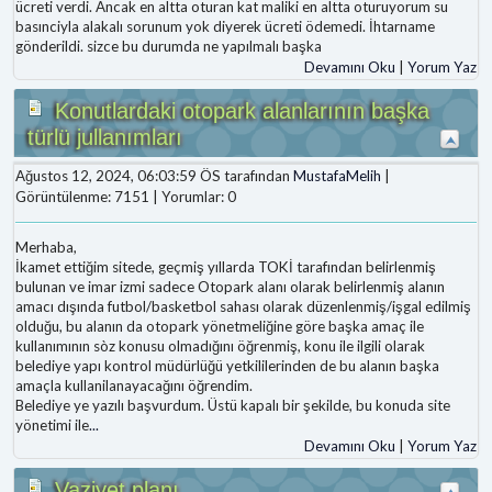
ücreti verdi. Ancak en altta oturan kat maliki en altta oturuyorum su
basınciyla alakalı sorunum yok diyerek ücreti ödemedi. İhtarname
gönderildi. sizce bu durumda ne yapılmalı başka
Devamını Oku
|
Yorum Yaz
Konutlardaki otopark alanlarının başka
türlü jullanımları
Ağustos 12, 2024, 06:03:59 ÖS tarafından
MustafaMelih
|
Görüntülenme: 7151 | Yorumlar: 0
Merhaba,
İkamet ettiğim sitede, geçmiş yıllarda TOKİ tarafından belirlenmiş
bulunan ve imar izmi sadece Otopark alanı olarak belirlenmiş alanın
amacı dışında futbol/basketbol sahası olarak düzenlenmiş/işgal edilmiş
olduğu, bu alanın da otopark yönetmeliğine göre başka amaç ile
kullanımının sòz konusu olmadığını öğrenmiş, konu ile ilgili olarak
belediye yapı kontrol müdürlüğü yetkililerinden de bu alanın başka
amaçla kullanilanayacağını öğrendim.
Belediye ye yazılı başvurdum. Üstü kapalı bir şekilde, bu konuda site
yönetimi ile
...
Devamını Oku
|
Yorum Yaz
Vaziyet planı