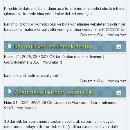
Kırşehirde dairemin bulundugu apartman icinden yönetici olmak isteyen
çıkmadı ve komple bina yönetimine defteri vermişler.
Benim bildigim bir yönetici olur ve bina yonetimine vekaleten baktirır bu
binadakiler malesefki fuul yetki vermişler bina yönetimine 👏👏👏👏👏😁
Devamını Oku
|
Yorum Yaz
kat mülkiyeti ne demek acaba
Kasım 21, 2025, 08:50:07 ÖS tarafından
deneme deneme
|
Görüntülenme: 2016 | Yorumlar: 1
kat mulkiyeti nedir ve nasıl yapılır.
Devamını Oku
|
Yorum Yaz
Apartmana hidrofor sistemi Hk.
Ekim 31, 2024, 09:14:38 ÖS tarafından
Alarkooo
| Görüntülenme:
9667 | Yorumlar: 1
10 dairelik bir apartmanda toplantı yapılarak su basıncının düşük
olmasından dolayı hidrofor sistemi bağlatilma kararı alındı ve 9 daire