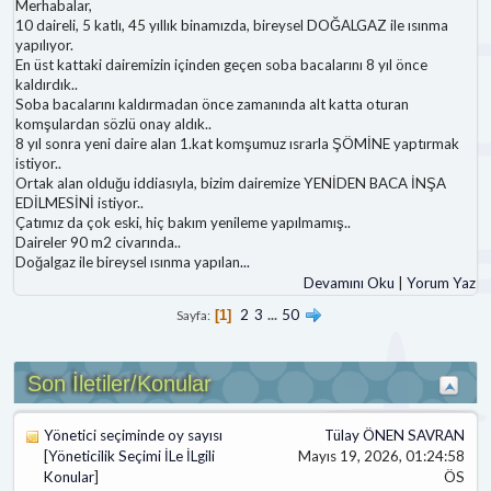
Merhabalar,
10 daireli, 5 katlı, 45 yıllık binamızda, bireysel DOĞALGAZ ile ısınma
yapılıyor.
En üst kattaki dairemizin içinden geçen soba bacalarını 8 yıl önce
kaldırdık..
Soba bacalarını kaldırmadan önce zamanında alt katta oturan
komşulardan sözlü onay aldık..
8 yıl sonra yeni daire alan 1.kat komşumuz ısrarla ŞÖMİNE yaptırmak
istiyor..
Ortak alan olduğu iddiasıyla, bizim dairemize YENİDEN BACA İNŞA
EDİLMESİNİ istiyor..
Çatımız da çok eski, hiç bakım yenileme yapılmamış..
Daireler 90 m2 civarında..
Doğalgaz ile bireysel ısınma yapılan
...
Devamını Oku
|
Yorum Yaz
2
3
...
50
Sayfa
1
Son İletiler/Konular
Yönetici seçiminde oy sayısı
Tülay ÖNEN SAVRAN
[
Yöneticilik Seçimi İLe İLgili
Mayıs 19, 2026, 01:24:58
Konular
]
ÖS