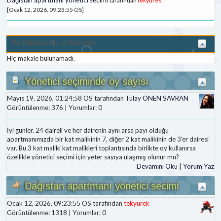
tarafından
tekyürek
[Ocak 12, 2026, 09:23:55 ÖS]
Bu Haftanın En iyi Konuları
Hiç makale bulunamadı.
Yönetici seçiminde oy sayısı
Mayıs 19, 2026, 01:24:58 ÖS tarafından
Tülay ÖNEN SAVRAN
Görüntülenme: 376 | Yorumlar: 0
İyi günler. 24 daireli ve her dairenin aynı arsa payı olduğu
apartmanımızda bir kat malikinin 7, diğer 2 kat malikinin de 3'er dairesi
var. Bu 3 kat maliki kat malikleri toplantısında birlikte oy kullanırsa
özellikle yönetici seçimi için yeter sayıya ulaşmış olunur mu?
Devamını Oku
|
Yorum Yaz
Dağıstan apartmanı yönetici secimi
Ocak 12, 2026, 09:23:55 ÖS tarafından
tekyürek
Görüntülenme: 1318 | Yorumlar: 0