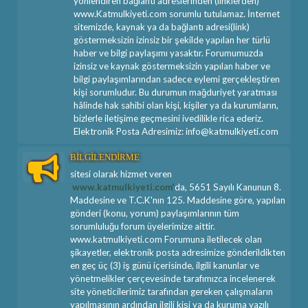
yönlendiren bağlantı adreslerinden (linklerden)
www.Katmulkiyeti.com sorumlu tutulamaz. İnternet
sitemizde, kaynak ya da bağlantı adresi(link)
göstermeksizin izinsiz bir şekilde yapılan her türlü
haber ve bilgi paylaşımı yasaktır. Forumumuzda
izinsiz ve kaynak göstermeksizin yapılan haber ve
bilgi paylaşımlarından sadece eylemi gerçekleştiren
kişi sorumludur. Bu durumun mağduriyet yaratması
hâlinde hak sahibi olan kişi, kişiler ya da kurumların,
bizlerle iletişime geçmesini ivedilikle rica ederiz.
Elektronik Posta Adresimiz: info@katmulkiyeti.com
BİLGİLENDİRME
sitesi olarak hizmet veren
www.katmulkiyeti.com'
da, 5651 Sayılı Kanunun 8.
Maddesine ve T.C.K'nın 125. Maddesine göre, yapılan
gönderi (konu, yorum) paylaşımlarının tüm
sorumluluğu forum üyelerimize aittir.
www.katmulkiyeti.com Forumuna iletilecek olan
şikayetler, elektronik posta adresimize gönderildikten
en geç üç (3) iş günü içerisinde, ilgili kanunlar ve
yönetmelikler çerçevesinde tarafımızca incelenerek
site yöneticilerimiz tarafından gereken çalışmaların
yapılmasının ardından ilgili kişi ya da kuruma yazılı