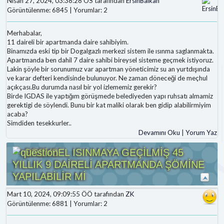
Nisan 27, 2024, 03:38:28 ÖS tarafından
ErsinBalkan
Görüntülenme: 6845 | Yorumlar: 2
Merhabalar,
11 daireli bir apartmanda daire sahibiyim.
Binamızda eski tip bir Dogalgazlı merkezi sistem ile ısınma saglanmakta.
Apartmanda ben dahil 7 daire sahibi bireysel sisteme geçmek istiyoruz.
Lakin şöyle bir sorunumuz var apartman yöneticimiz su an yurtdışında
ve karar defteri kendisinde bulunuyor. Ne zaman döneceği de meçhul
açıkçası.Bu durumda nasıl bir yol izlememiz gerekir?
Birde IGDAS ile yaptığım görüşmede belediyeden yapı ruhsatı almamiz
gerektigi de söylendi. Bunu bir kat maliki olarak ben gidip alabilirmiyim
acaba?
Simdiden tesekkurler..
Devamını Oku
|
Yorum Yaz
BREYSEL ISINMAYA GEÇİLMİŞ 45
YILLIK 9 DAİRELİ APARTMANDA ŞÖMİNE
YAPILABİLİR Mİ
Mart 10, 2024, 09:09:55 ÖÖ tarafından
ZK
Görüntülenme: 6881 | Yorumlar: 2