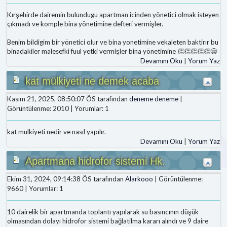
Kırşehirde dairemin bulundugu apartman icinden yönetici olmak isteyen
çıkmadı ve komple bina yönetimine defteri vermişler.
Benim bildigim bir yönetici olur ve bina yonetimine vekaleten baktirır bu
binadakiler malesefki fuul yetki vermişler bina yönetimine 👏👏👏👏👏😁
Devamını Oku
|
Yorum Yaz
kat mülkiyeti ne demek acaba
Kasım 21, 2025, 08:50:07 ÖS tarafından
deneme deneme
|
Görüntülenme: 2010 | Yorumlar: 1
kat mulkiyeti nedir ve nasıl yapılır.
Devamını Oku
|
Yorum Yaz
Apartmana hidrofor sistemi Hk.
Ekim 31, 2024, 09:14:38 ÖS tarafından
Alarkooo
| Görüntülenme:
9660 | Yorumlar: 1
10 dairelik bir apartmanda toplantı yapılarak su basıncının düşük
olmasından dolayı hidrofor sistemi bağlatilma kararı alındı ve 9 daire