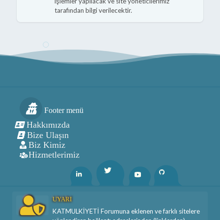
işlemler yapılacak ve site yöneticilerimiz
tarafından bilgi verilecektir.
Footer menü
Hakkımızda
Bize Ulaşın
Biz Kimiz
Hizmetlerimiz
Twitter
Linkedin
Youtube
Github
UYARI
KATMULKİYETİ Forumuna eklenen ve farklı sitelere