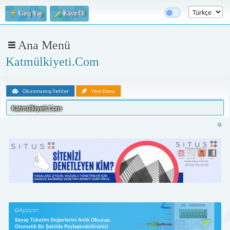
Giriş Yap
Kayıt Ol
Ana Menü
Katmülkiyeti.Com
Okunmamış İletiler
Yeni Konu
Katmülkiyeti.Com