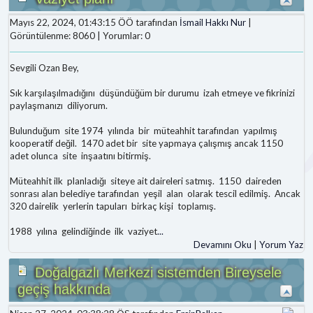
Mayıs 22, 2024, 01:43:15 ÖÖ tarafından
İsmail Hakkı Nur
|
Görüntülenme: 8060 | Yorumlar: 0
Sevgili Ozan Bey,
Sık karşılaşılmadığını düşündüğüm bir durumu izah etmeye ve fikrinizi
paylaşmanızı diliyorum.
Bulunduğum site 1974 yılında bir müteahhit tarafından yapılmış
kooperatif değil. 1470 adet bir site yapmaya çalışmış ancak 1150
adet olunca site inşaatını bitirmiş.
Müteahhit ilk planladığı siteye ait daireleri satmış. 1150 daireden
sonrası alan belediye tarafından yeşil alan olarak tescil edilmiş. Ancak
320 dairelik yerlerin tapuları birkaç kişi toplamış.
1988 yılına gelindiğinde ilk vaziyet
...
Devamını Oku
|
Yorum Yaz
Doğalgazlı Merkezi sistemden Bireysele
geçiş hakkında