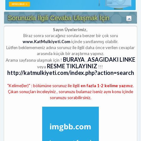
Sorunuzla İlgili Cevaba Ulaşmak İçin
Sayın Üyelerimiz,
Biraz sonra soracağınız sorulara benzer bir çok soru
www.KatMulkiyeti.Com
içinde yanıtlanmış olabilir.
Lütfen beklememeniz adına sorunuz ile ilgili daha önce verilen cevaplar
arasında küçük bir araştırma yapınız.
BURAYA
ASAGIDAKI LINKE
Arama sayfasına ulaşmak için !
,
RESME TIKLAYINIZ
veya
!!!
http://katmulkiyeti.com/index.php?action=search
"Kelime(ler)" : bölümüne sorunuz ile ilgili
en fazla 1-2 kelime yazınız
.
Çıkan sonuçları inceleyiniz , sorunuzu bulamaz iseniz aynı konu içinde
sorunuzu sorabilirsiniz.