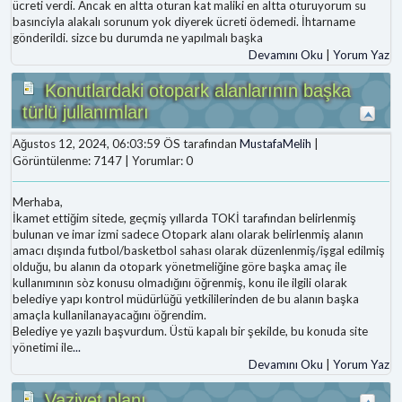
ücreti verdi. Ancak en altta oturan kat maliki en altta oturuyorum su
basınciyla alakalı sorunum yok diyerek ücreti ödemedi. İhtarname
gönderildi. sizce bu durumda ne yapılmalı başka
Devamını Oku
|
Yorum Yaz
Konutlardaki otopark alanlarının başka
türlü jullanımları
Ağustos 12, 2024, 06:03:59 ÖS tarafından
MustafaMelih
|
Görüntülenme: 7147 | Yorumlar: 0
Merhaba,
İkamet ettiğim sitede, geçmiş yıllarda TOKİ tarafından belirlenmiş
bulunan ve imar izmi sadece Otopark alanı olarak belirlenmiş alanın
amacı dışında futbol/basketbol sahası olarak düzenlenmiş/işgal edilmiş
olduğu, bu alanın da otopark yönetmeliğine göre başka amaç ile
kullanımının sòz konusu olmadığını öğrenmiş, konu ile ilgili olarak
belediye yapı kontrol müdürlüğü yetkililerinden de bu alanın başka
amaçla kullanilanayacağını öğrendim.
Belediye ye yazılı başvurdum. Üstü kapalı bir şekilde, bu konuda site
yönetimi ile
...
Devamını Oku
|
Yorum Yaz
Vaziyet planı