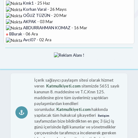
Kmk1
- 25 Haz
Korhan Varal
- 26 Mayıs
OĞUZ TÜZÜN
- 20 Mar
AKPAK
- 03 Mar
ABDURRAHMAN KOMAZ
- 16 Mar
BBurak
- 06 Ara
Avci07
- 02 Ara
İçerik sağlayıcı paylaşım sitesi olarak hizmet
veren
Katmulkiyeti.com
sitemizde 5651 sayılı
kanunun 8. maddesine ve T.C.Knın 125.
maddesine göre tüm üyelerimiz yaptıkları
paylaşımlardan kendileri
sorumludur.
Katmulkiyeti.com
hakkında
yapılacak tüm hukuksal şikayetleri
İletişim
sayfamızdan bize bildirdikten en geç 3 (üç) iş
günü içerisinde ilgili kanunlar ve yönetmelikler
çerçevesinde tarafımızca incelenerek gereken