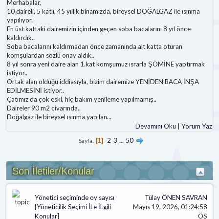
Merhabalar,
10 daireli, 5 katlı, 45 yıllık binamızda, bireysel DOĞALGAZ ile ısınma
yapılıyor.
En üst kattaki dairemizin içinden geçen soba bacalarını 8 yıl önce
kaldırdık..
Soba bacalarını kaldırmadan önce zamanında alt katta oturan
komşulardan sözlü onay aldık..
8 yıl sonra yeni daire alan 1.kat komşumuz ısrarla ŞÖMİNE yaptırmak
istiyor..
Ortak alan olduğu iddiasıyla, bizim dairemize YENİDEN BACA İNŞA
EDİLMESİNİ istiyor..
Çatımız da çok eski, hiç bakım yenileme yapılmamış..
Daireler 90 m2 civarında..
Doğalgaz ile bireysel ısınma yapılan
...
Devamını Oku
|
Yorum Yaz
2
3
...
50
Sayfa
1
Son İletiler/Konular
Yönetici seçiminde oy sayısı
Tülay ÖNEN SAVRAN
[
Yöneticilik Seçimi İLe İLgili
Mayıs 19, 2026, 01:24:58
Konular
]
ÖS