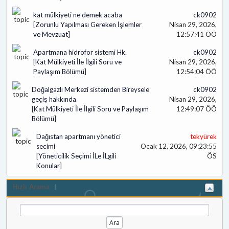
kat mülkiyeti ne demek acaba
ck0902
[
Zorunlu Yapılması Gereken İşlemler
Nisan 29, 2026,
ve Mevzuat
]
12:57:41 ÖÖ
Apartmana hidrofor sistemi Hk.
ck0902
[
Kat Mülkiyeti İle İlgili Soru ve
Nisan 29, 2026,
Paylaşım Bölümü
]
12:54:04 ÖÖ
Doğalgazlı Merkezi sistemden Bireysele
ck0902
geçiş hakkında
Nisan 29, 2026,
[
Kat Mülkiyeti İle İlgili Soru ve Paylaşım
12:49:07 ÖÖ
Bölümü
]
Dağıstan apartmanı yönetici
tekyürek
secimi
Ocak 12, 2026, 09:23:55
[
Yöneticilik Seçimi İLe İLgili
ÖS
Konular
]
Hızlı Arama