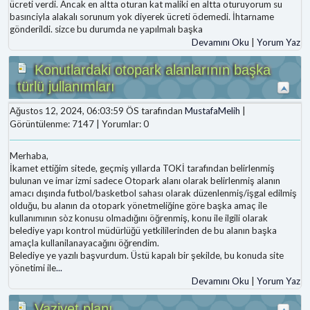
ücreti verdi. Ancak en altta oturan kat maliki en altta oturuyorum su
basınciyla alakalı sorunum yok diyerek ücreti ödemedi. İhtarname
gönderildi. sizce bu durumda ne yapılmalı başka
Devamını Oku
|
Yorum Yaz
Konutlardaki otopark alanlarının başka
türlü jullanımları
Ağustos 12, 2024, 06:03:59 ÖS tarafından
MustafaMelih
|
Görüntülenme: 7147 | Yorumlar: 0
Merhaba,
İkamet ettiğim sitede, geçmiş yıllarda TOKİ tarafından belirlenmiş
bulunan ve imar izmi sadece Otopark alanı olarak belirlenmiş alanın
amacı dışında futbol/basketbol sahası olarak düzenlenmiş/işgal edilmiş
olduğu, bu alanın da otopark yönetmeliğine göre başka amaç ile
kullanımının sòz konusu olmadığını öğrenmiş, konu ile ilgili olarak
belediye yapı kontrol müdürlüğü yetkililerinden de bu alanın başka
amaçla kullanilanayacağını öğrendim.
Belediye ye yazılı başvurdum. Üstü kapalı bir şekilde, bu konuda site
yönetimi ile
...
Devamını Oku
|
Yorum Yaz
Vaziyet planı