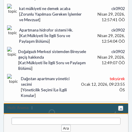
kat mülkiyeti ne demek acaba
ck0902
[
Zorunlu Yapılması Gereken İşlemler
Nisan 29, 2026,
ve Mevzuat
]
12:57:41 ÖÖ
Apartmana hidrofor sistemi Hk.
ck0902
[
Kat Mülkiyeti İle İlgili Soru ve
Nisan 29, 2026,
Paylaşım Bölümü
]
12:54:04 ÖÖ
Doğalgazlı Merkezi sistemden Bireysele
ck0902
geçiş hakkında
Nisan 29, 2026,
[
Kat Mülkiyeti İle İlgili Soru ve Paylaşım
12:49:07 ÖÖ
Bölümü
]
Dağıstan apartmanı yönetici
tekyürek
secimi
Ocak 12, 2026, 09:23:55
[
Yöneticilik Seçimi İLe İLgili
ÖS
Konular
]
Hızlı Arama