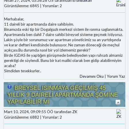
Nisan 27, 2024, 03:38:28 ÖS tarafından
ErsinBalkan
Görüntülenme: 6845 | Yorumlar: 2
Merhabalar,
11 daireli bir apartmanda daire sahibiyim.
Binamızda eski tip bir Dogalgazlı merkezi sistem ile ısınma saglanmakta.
Apartmanda ben dahil 7 daire sahibi bireysel sisteme geçmek istiyoruz.
Lakin şöyle bir sorunumuz var apartman yöneticimiz su an yurtdışında
ve karar defteri kendisinde bulunuyor. Ne zaman döneceği de meçhul
açıkçası.Bu durumda nasıl bir yol izlememiz gerekir?
Birde IGDAS ile yaptığım görüşmede belediyeden yapı ruhsatı almamiz
gerektigi de söylendi. Bunu bir kat maliki olarak ben gidip alabilirmiyim
acaba?
Simdiden tesekkurler..
Devamını Oku
|
Yorum Yaz
BREYSEL ISINMAYA GEÇİLMİŞ 45
YILLIK 9 DAİRELİ APARTMANDA ŞÖMİNE
YAPILABİLİR Mİ
Mart 10, 2024, 09:09:55 ÖÖ tarafından
ZK
Görüntülenme: 6882 | Yorumlar: 2