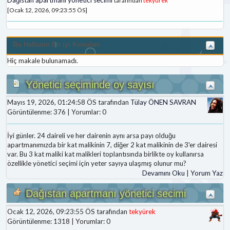
tarafından
tekyürek
[Ocak 12, 2026, 09:23:55 ÖS]
Bu Haftanın En iyi Konuları
Hiç makale bulunamadı.
Yönetici seçiminde oy sayısı
Mayıs 19, 2026, 01:24:58 ÖS tarafından
Tülay ÖNEN SAVRAN
Görüntülenme: 376 | Yorumlar: 0
İyi günler. 24 daireli ve her dairenin aynı arsa payı olduğu
apartmanımızda bir kat malikinin 7, diğer 2 kat malikinin de 3'er dairesi
var. Bu 3 kat maliki kat malikleri toplantısında birlikte oy kullanırsa
özellikle yönetici seçimi için yeter sayıya ulaşmış olunur mu?
Devamını Oku
|
Yorum Yaz
Dağıstan apartmanı yönetici secimi
Ocak 12, 2026, 09:23:55 ÖS tarafından
tekyürek
Görüntülenme: 1318 | Yorumlar: 0