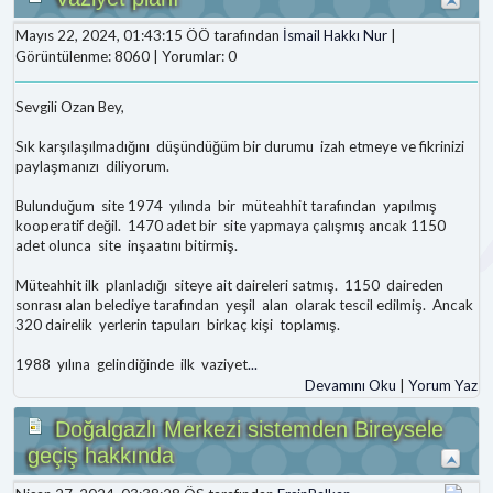
Mayıs 22, 2024, 01:43:15 ÖÖ tarafından
İsmail Hakkı Nur
|
Görüntülenme: 8060 | Yorumlar: 0
Sevgili Ozan Bey,
Sık karşılaşılmadığını düşündüğüm bir durumu izah etmeye ve fikrinizi
paylaşmanızı diliyorum.
Bulunduğum site 1974 yılında bir müteahhit tarafından yapılmış
kooperatif değil. 1470 adet bir site yapmaya çalışmış ancak 1150
adet olunca site inşaatını bitirmiş.
Müteahhit ilk planladığı siteye ait daireleri satmış. 1150 daireden
sonrası alan belediye tarafından yeşil alan olarak tescil edilmiş. Ancak
320 dairelik yerlerin tapuları birkaç kişi toplamış.
1988 yılına gelindiğinde ilk vaziyet
...
Devamını Oku
|
Yorum Yaz
Doğalgazlı Merkezi sistemden Bireysele
geçiş hakkında