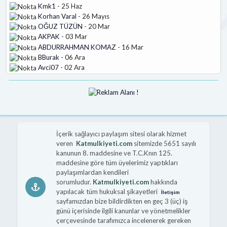
Kmk1
- 25 Haz
Korhan Varal
- 26 Mayıs
OĞUZ TÜZÜN
- 20 Mar
AKPAK
- 03 Mar
ABDURRAHMAN KOMAZ
- 16 Mar
BBurak
- 06 Ara
Avci07
- 02 Ara
İçerik sağlayıcı paylaşım sitesi olarak hizmet
veren
Katmulkiyeti.com
sitemizde 5651 sayılı
kanunun 8. maddesine ve T.C.Knın 125.
maddesine göre tüm üyelerimiz yaptıkları
paylaşımlardan kendileri
sorumludur.
Katmulkiyeti.com
hakkında
yapılacak tüm hukuksal şikayetleri
İletişim
sayfamızdan bize bildirdikten en geç 3 (üç) iş
günü içerisinde ilgili kanunlar ve yönetmelikler
çerçevesinde tarafımızca incelenerek gereken