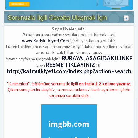
Sorunuzla İlgili Cevaba Ulaşmak İçin
Sayın Üyelerimiz,
Biraz sonra soracağınız sorulara benzer bir çok soru
www.KatMulkiyeti.Com
içinde yanıtlanmış olabilir.
Lütfen beklememeniz adına sorunuz ile ilgili daha önce verilen cevaplar
arasında küçük bir araştırma yapınız.
BURAYA
ASAGIDAKI LINKE
Arama sayfasına ulaşmak için !
,
RESME TIKLAYINIZ
veya
!!!
http://katmulkiyeti.com/index.php?action=search
"Kelime(ler)" : bölümüne sorunuz ile ilgili
en fazla 1-2 kelime yazınız
.
Çıkan sonuçları inceleyiniz , sorunuzu bulamaz iseniz aynı konu içinde
sorunuzu sorabilirsiniz.