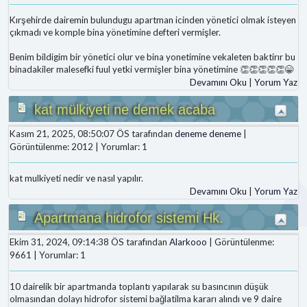
Kırşehirde dairemin bulundugu apartman icinden yönetici olmak isteyen
çıkmadı ve komple bina yönetimine defteri vermişler.
Benim bildigim bir yönetici olur ve bina yonetimine vekaleten baktirır bu
binadakiler malesefki fuul yetki vermişler bina yönetimine 👏👏👏👏👏😁
Devamını Oku
|
Yorum Yaz
kat mülkiyeti ne demek acaba
Kasım 21, 2025, 08:50:07 ÖS tarafından
deneme deneme
|
Görüntülenme: 2012 | Yorumlar: 1
kat mulkiyeti nedir ve nasıl yapılır.
Devamını Oku
|
Yorum Yaz
Apartmana hidrofor sistemi Hk.
Ekim 31, 2024, 09:14:38 ÖS tarafından
Alarkooo
| Görüntülenme:
9661 | Yorumlar: 1
10 dairelik bir apartmanda toplantı yapılarak su basıncının düşük
olmasından dolayı hidrofor sistemi bağlatilma kararı alındı ve 9 daire