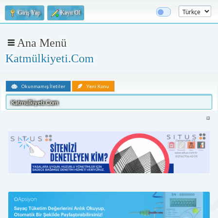
Giriş Yap
Kayıt Ol
Ana Menü
Katmülkiyeti.Com
Okunmamış İletiler
Yeni Konu
Katmülkiyeti.Com