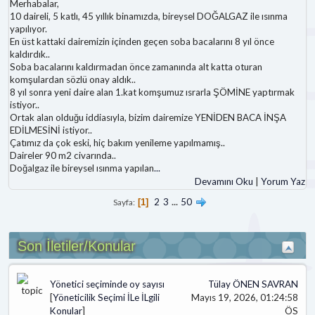
Merhabalar,
10 daireli, 5 katlı, 45 yıllık binamızda, bireysel DOĞALGAZ ile ısınma
yapılıyor.
En üst kattaki dairemizin içinden geçen soba bacalarını 8 yıl önce
kaldırdık..
Soba bacalarını kaldırmadan önce zamanında alt katta oturan
komşulardan sözlü onay aldık..
8 yıl sonra yeni daire alan 1.kat komşumuz ısrarla ŞÖMİNE yaptırmak
istiyor..
Ortak alan olduğu iddiasıyla, bizim dairemize YENİDEN BACA İNŞA
EDİLMESİNİ istiyor..
Çatımız da çok eski, hiç bakım yenileme yapılmamış..
Daireler 90 m2 civarında..
Doğalgaz ile bireysel ısınma yapılan
...
Devamını Oku
|
Yorum Yaz
2
3
...
50
Sayfa
1
Son İletiler/Konular
Yönetici seçiminde oy sayısı
Tülay ÖNEN SAVRAN
[
Yöneticilik Seçimi İLe İLgili
Mayıs 19, 2026, 01:24:58
Konular
]
ÖS