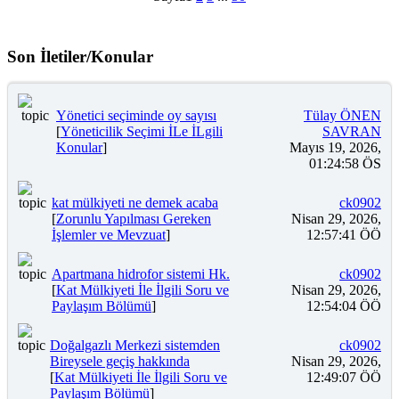
Son İletiler/Konular
Yönetici seçiminde oy sayısı
Tülay ÖNEN
[
Yöneticilik Seçimi İLe İLgili
SAVRAN
Konular
]
Mayıs 19, 2026,
01:24:58 ÖS
kat mülkiyeti ne demek acaba
ck0902
[
Zorunlu Yapılması Gereken
Nisan 29, 2026,
İşlemler ve Mevzuat
]
12:57:41 ÖÖ
Apartmana hidrofor sistemi Hk.
ck0902
[
Kat Mülkiyeti İle İlgili Soru ve
Nisan 29, 2026,
Paylaşım Bölümü
]
12:54:04 ÖÖ
Doğalgazlı Merkezi sistemden
ck0902
Bireysele geçiş hakkında
Nisan 29, 2026,
[
Kat Mülkiyeti İle İlgili Soru ve
12:49:07 ÖÖ
Paylaşım Bölümü
]