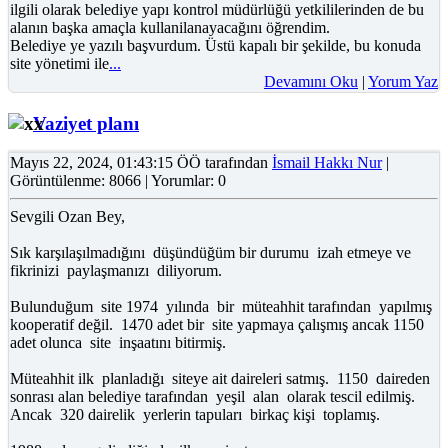
ilgili olarak belediye yapı kontrol müdürlüğü yetkililerinden de bu
alanın başka amaçla kullanilanayacağını öğrendim.
Belediye ye yazılı başvurdum. Üstü kapalı bir şekilde, bu konuda
site yönetimi ile
...
Devamını Oku
|
Yorum Yaz
Vaziyet planı
Mayıs 22, 2024, 01:43:15 ÖÖ tarafından
İsmail Hakkı Nur
|
Görüntülenme: 8066 | Yorumlar: 0
Sevgili Ozan Bey,
Sık karşılaşılmadığını düşündüğüm bir durumu izah etmeye ve
fikrinizi paylaşmanızı diliyorum.
Bulunduğum site 1974 yılında bir müteahhit tarafından yapılmış
kooperatif değil. 1470 adet bir site yapmaya çalışmış ancak 1150
adet olunca site inşaatını bitirmiş.
Müteahhit ilk planladığı siteye ait daireleri satmış. 1150 daireden
sonrası alan belediye tarafından yeşil alan olarak tescil edilmiş.
Ancak 320 dairelik yerlerin tapuları birkaç kişi toplamış.