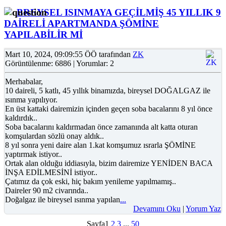
BREYSEL ISINMAYA GEÇİLMİŞ 45 YILLIK 9
DAİRELİ APARTMANDA ŞÖMİNE
YAPILABİLİR Mİ
Mart 10, 2024, 09:09:55 ÖÖ tarafından
ZK
Görüntülenme: 6886 | Yorumlar: 2
Merhabalar,
10 daireli, 5 katlı, 45 yıllık binamızda, bireysel DOĞALGAZ ile
ısınma yapılıyor.
En üst kattaki dairemizin içinden geçen soba bacalarını 8 yıl önce
kaldırdık..
Soba bacalarını kaldırmadan önce zamanında alt katta oturan
komşulardan sözlü onay aldık..
8 yıl sonra yeni daire alan 1.kat komşumuz ısrarla ŞÖMİNE
yaptırmak istiyor..
Ortak alan olduğu iddiasıyla, bizim dairemize YENİDEN BACA
İNŞA EDİLMESİNİ istiyor..
Çatımız da çok eski, hiç bakım yenileme yapılmamış..
Daireler 90 m2 civarında..
Doğalgaz ile bireysel ısınma yapılan
...
Devamını Oku
|
Yorum Yaz
Sayfa
1
2
3
...
50