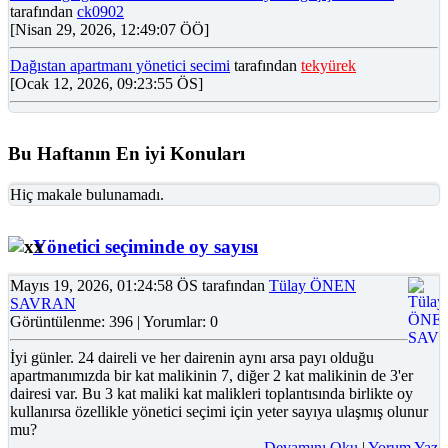
tarafından
ck0902
[Nisan 29, 2026, 12:49:07 ÖÖ]
Dağıstan apartmanı yönetici secimi
tarafından
tekyürek
[Ocak 12, 2026, 09:23:55 ÖS]
Bu Haftanın En iyi Konuları
Hiç makale bulunamadı.
Yönetici seçiminde oy sayısı
Mayıs 19, 2026, 01:24:58 ÖS tarafından
Tülay ÖNEN
SAVRAN
Görüntülenme: 396 | Yorumlar: 0
İyi günler. 24 daireli ve her dairenin aynı arsa payı olduğu
apartmanımızda bir kat malikinin 7, diğer 2 kat malikinin de 3'er
dairesi var. Bu 3 kat maliki kat malikleri toplantısında birlikte oy
kullanırsa özellikle yönetici seçimi için yeter sayıya ulaşmış olunur
mu?
Devamını Oku
|
Yorum Yaz