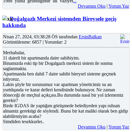
1988 yılına gelindiğinde ilk vaziyet
...
Devamını Oku
|
Yorum Yaz
Doğalgazlı Merkezi sistemden Bireysele geçiş
hakkında
Nisan 27, 2024, 03:38:28 ÖS tarafından
ErsinBalkan
Görüntülenme: 6857 | Yorumlar: 2
Merhabalar,
11 daireli bir apartmanda daire sahibiyim.
Binamızda eski tip bir Dogalgazlı merkezi sistem ile ısınma
saglanmakta.
Apartmanda ben dahil 7 daire sahibi bireysel sisteme geçmek
istiyoruz.
Lakin şöyle bir sorunumuz var apartman yöneticimiz su an
yurtdışında ve karar defteri kendisinde bulunuyor. Ne zaman
döneceği de meçhul açıkçası.Bu durumda nasıl bir yol izlememiz
gerekir?
Birde IGDAS ile yaptığım görüşmede belediyeden yapı ruhsatı
almamiz gerektigi de söylendi. Bunu bir kat maliki olarak ben gidip
alabilirmiyim acaba?
Simdiden tesekkurler..
Devamını Oku
|
Yorum Yaz