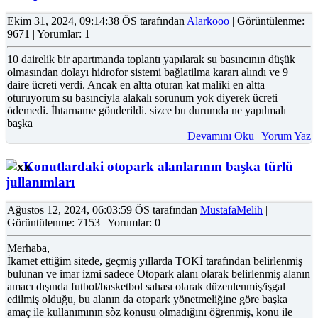
Ekim 31, 2024, 09:14:38 ÖS tarafından
Alarkooo
| Görüntülenme:
9671 | Yorumlar: 1
10 dairelik bir apartmanda toplantı yapılarak su basıncının düşük
olmasından dolayı hidrofor sistemi bağlatilma kararı alındı ve 9
daire ücreti verdi. Ancak en altta oturan kat maliki en altta
oturuyorum su basınciyla alakalı sorunum yok diyerek ücreti
ödemedi. İhtarname gönderildi. sizce bu durumda ne yapılmalı
başka
Devamını Oku
|
Yorum Yaz
Konutlardaki otopark alanlarının başka türlü
jullanımları
Ağustos 12, 2024, 06:03:59 ÖS tarafından
MustafaMelih
|
Görüntülenme: 7153 | Yorumlar: 0
Merhaba,
İkamet ettiğim sitede, geçmiş yıllarda TOKİ tarafından belirlenmiş
bulunan ve imar izmi sadece Otopark alanı olarak belirlenmiş alanın
amacı dışında futbol/basketbol sahası olarak düzenlenmiş/işgal
edilmiş olduğu, bu alanın da otopark yönetmeliğine göre başka
amaç ile kullanımının sòz konusu olmadığını öğrenmiş, konu ile