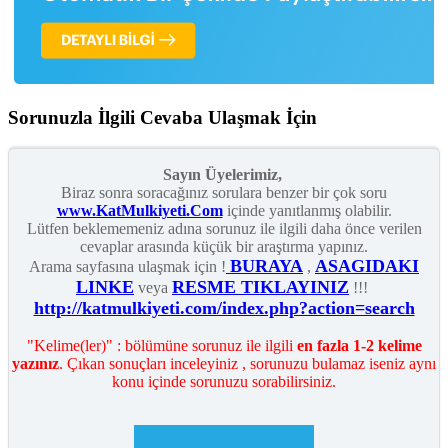
Sorunuzla İlgili Cevaba Ulaşmak İçin
Sayın Üyelerimiz,
Biraz sonra soracağınız sorulara benzer bir çok soru
www.KatMulkiyeti.Com
içinde yanıtlanmış olabilir.
Lütfen beklememeniz adına sorunuz ile ilgili daha önce verilen
cevaplar arasında küçük bir araştırma yapınız.
BURAYA
ASAGIDAKI
Arama sayfasına ulaşmak için !
,
LINKE
RESME TIKLAYINIZ
veya
!!!
http://katmulkiyeti.com/index.php?action=search
"Kelime(ler)" : bölümüne sorunuz ile ilgili
en fazla 1-2 kelime
yazınız
. Çıkan sonuçları inceleyiniz , sorunuzu bulamaz iseniz aynı
konu içinde sorunuzu sorabilirsiniz.