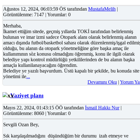
Ağustos 12, 2024, 06:03:59 ÖS tarafından
MustafaMelih
|
Görüntülenme: 7147 | Yorumlar: 0
Merhaba,
İkamet ettiğim sitede, geçmiş yıllarda TOKİ tarafından belirlenmiş
bulunan ve imar izmi sadece Otopark alanı olarak belirlenmiş alanın
amacı dışında futbol/basketbol sahası olarak düzenlenmiş/işgal edilmi
olduğu, bu alanın da otopark yönetmeliğine göre başka amaç ile
kullanımının sòz konusu olmadığını öğrenmiş, konu ile ilgili olarak
belediye yapı kontrol müdürlüğü yetkililerinden de bu alanın başka
amaçla kullanilanayacağını öğrendim.
Belediye ye yazılı başvurdum. Üstü kapalı bir şekilde, bu konuda site
yönetimi ile
...
Devamını Oku
|
Yorum Ya
Vaziyet planı
Mayıs 22, 2024, 01:43:15 ÖÖ tarafından
İsmail Hakkı Nur
|
Görüntülenme: 8060 | Yorumlar: 0
Sevgili Ozan Bey,
Sık karşılaşılmadığını düşündüğüm bir durumu izah etmeye ve