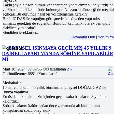
istiyoruz.
Lakin şöyle bir sorunumuz var apartman yöneticimiz su an yurtdışınd
ve karar defteri kendisinde bulunuyor. Ne zaman döneceği de meçhul
açıkçası.Bu durumda nasıl bir yol izlememiz gerekir?
Birde IGDAS ile yaptığım görüşmede belediyeden yapı ruhsatı
almamiz gerektigi de söylendi. Bunu bir kat maliki olarak ben gidip
alabilirmiyim acaba?
Simdiden tesekkurler..
Devamını Oku
|
Yorum Ya
BREYSEL ISINMAYA GEÇİLMİŞ 45 YILLIK 9
DAİRELİ APARTMANDA ŞÖMİNE YAPILABİLİR
Mİ
Mart 10, 2024, 09:09:55 ÖÖ tarafından
ZK
Görüntülenme: 6881 | Yorumlar: 2
Merhabalar,
10 daireli, 5 katlı, 45 yıllık binamızda, bireysel DOĞALGAZ ile
ısınma yapılıyor.
En üst kattaki dairemizin içinden geçen soba bacalarını 8 yıl önce
kaldırdık..
Soba bacalarını kaldırmadan önce zamanında alt katta oturan
komşulardan sözlü onay aldık..