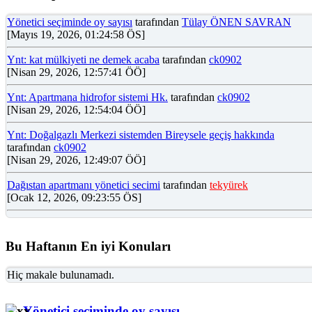
Yönetici seçiminde oy sayısı
tarafından
Tülay ÖNEN SAVRAN
[Mayıs 19, 2026, 01:24:58 ÖS]
Ynt: kat mülkiyeti ne demek acaba
tarafından
ck0902
[Nisan 29, 2026, 12:57:41 ÖÖ]
Ynt: Apartmana hidrofor sistemi Hk.
tarafından
ck0902
[Nisan 29, 2026, 12:54:04 ÖÖ]
Ynt: Doğalgazlı Merkezi sistemden Bireysele geçiş hakkında
tarafından
ck0902
[Nisan 29, 2026, 12:49:07 ÖÖ]
Dağıstan apartmanı yönetici secimi
tarafından
tekyürek
[Ocak 12, 2026, 09:23:55 ÖS]
Bu Haftanın En iyi Konuları
Hiç makale bulunamadı.
Yönetici seçiminde oy sayısı