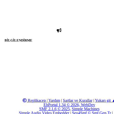
paylaşımı yasaktır. Forumumuzda izinsiz ve kaynak göstermeksizin
yapılan haber ve bilgi paylaşımlarından sadece eylemi
gerçekleştiren kişi sorumludur. Bu durumun mağduriyet yaratması
hâlinde hak sahibi olan kişi, kişiler ya da kurumların, bizlerle
iletişime geçmesini ivedilikle rica ederiz. Elektronik Posta
Adresimiz: info@katmulkiyeti.com
BİLGİLENDİRME
sitesi olarak hizmet veren
www.katmulkiyeti.com'
da, 5651 Sayılı
Kanunun 8. Maddesine ve T.C.K'nın 125. Maddesine göre, yapılan
gönderi (konu, yorum) paylaşımlarının tüm sorumluluğu forum
üyelerimize aittir. www.katmulkiyeti.com Forumuna iletilecek olan
şikayetler, elektronik posta adresimize gönderildikten en geç üç (3)
iş günü içerisinde, ilgili kanunlar ve yönetmelikler çerçevesinde
tarafımızca incelenerek site yöneticilerimiz tarafından gereken
çalışmaların yapılmasının ardından ilgili kişi ya da kuruma yazılı
açıklama yapılacaktır. Elektronik Posta Adresimiz:
info@katmulkiyeti.com
Replikacep |
Yardım
|
Şartlar ve Kurallar
|
Yukarı git
EhPortal 1.34 © 2026, WebDev
SMF 2.1.6 © 2025
,
Simple Machines
Simple Audio Video Embedder
|
Seo4Smf © Smf.Gen.Tr
|