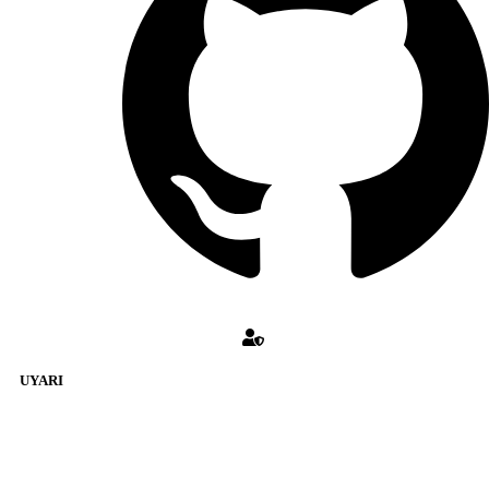
UYARI
KATMULKİYETİ Forumuna eklenen ve farklı sitelere yönlendiren
bağlantı adreslerinden (linklerden) www.Katmulkiyeti.com sorumlu
tutulamaz. İnternet sitemizde, kaynak ya da bağlantı adresi(link)
göstermeksizin izinsiz bir şekilde yapılan her türlü haber ve bilgi