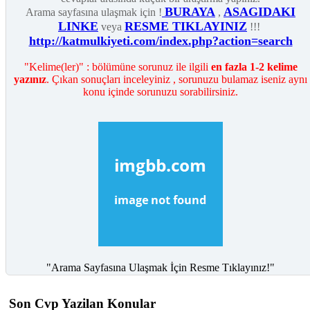
BURAYA
ASAGIDAKI
Arama sayfasına ulaşmak için !
,
LINKE
RESME TIKLAYINIZ
veya
!!!
http://katmulkiyeti.com/index.php?action=search
"Kelime(ler)" : bölümüne sorunuz ile ilgili
en fazla 1-2 kelime
yazınız
. Çıkan sonuçları inceleyiniz , sorunuzu bulamaz iseniz aynı
konu içinde sorunuzu sorabilirsiniz.
"Arama Sayfasına Ulaşmak İçin Resme Tıklayınız!"
Son Cvp Yazilan Konular