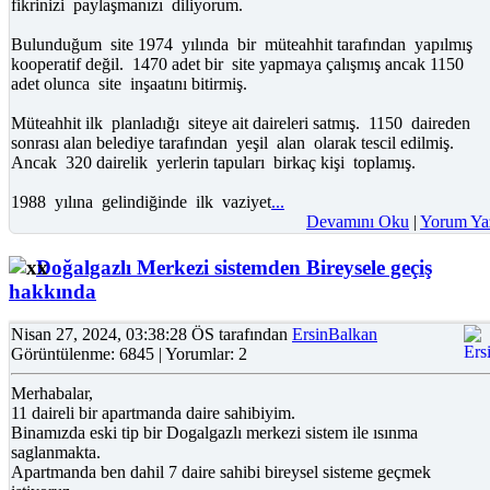
fikrinizi paylaşmanızı diliyorum.
Bulunduğum site 1974 yılında bir müteahhit tarafından yapılmış
kooperatif değil. 1470 adet bir site yapmaya çalışmış ancak 1150
adet olunca site inşaatını bitirmiş.
Müteahhit ilk planladığı siteye ait daireleri satmış. 1150 daireden
sonrası alan belediye tarafından yeşil alan olarak tescil edilmiş.
Ancak 320 dairelik yerlerin tapuları birkaç kişi toplamış.
1988 yılına gelindiğinde ilk vaziyet
...
Devamını Oku
|
Yorum Ya
Doğalgazlı Merkezi sistemden Bireysele geçiş
hakkında
Nisan 27, 2024, 03:38:28 ÖS tarafından
ErsinBalkan
Görüntülenme: 6845 | Yorumlar: 2
Merhabalar,
11 daireli bir apartmanda daire sahibiyim.
Binamızda eski tip bir Dogalgazlı merkezi sistem ile ısınma
saglanmakta.
Apartmanda ben dahil 7 daire sahibi bireysel sisteme geçmek