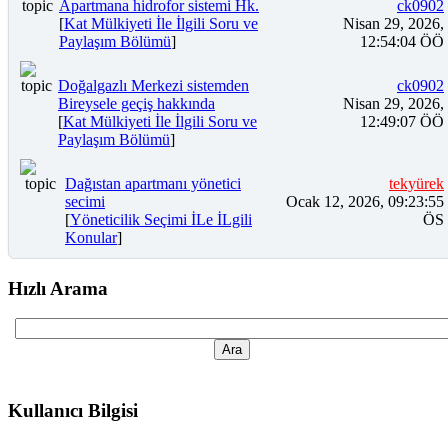
Apartmana hidrofor sistemi Hk.
ck0902
[
Kat Mülkiyeti İle İlgili Soru ve
Nisan 29, 2026,
Paylaşım Bölümü
]
12:54:04 ÖÖ
Doğalgazlı Merkezi sistemden
ck0902
Bireysele geçiş hakkında
Nisan 29, 2026,
[
Kat Mülkiyeti İle İlgili Soru ve
12:49:07 ÖÖ
Paylaşım Bölümü
]
Dağıstan apartmanı yönetici
tekyürek
secimi
Ocak 12, 2026, 09:23:55
[
Yöneticilik Seçimi İLe İLgili
ÖS
Konular
]
Hızlı Arama
Kullanıcı Bilgisi