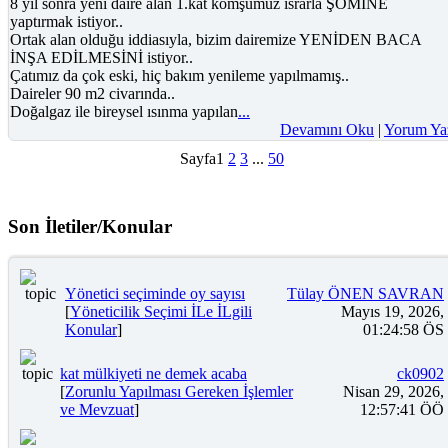
8 yıl sonra yeni daire alan 1.kat komşumuz ısrarla ŞÖMİNE
yaptırmak istiyor..
Ortak alan olduğu iddiasıyla, bizim dairemize YENİDEN BACA
İNŞA EDİLMESİNİ istiyor..
Çatımız da çok eski, hiç bakım yenileme yapılmamış..
Daireler 90 m2 civarında..
Doğalgaz ile bireysel ısınma yapılan
...
Devamını Oku
|
Yorum Ya
Sayfa
1
2
3
...
50
Son İletiler/Konular
Yönetici seçiminde oy sayısı
Tülay ÖNEN SAVRAN
[
Yöneticilik Seçimi İLe İLgili
Mayıs 19, 2026,
Konular
]
01:24:58 ÖS
kat mülkiyeti ne demek acaba
ck0902
[
Zorunlu Yapılması Gereken İşlemler
Nisan 29, 2026,
ve Mevzuat
]
12:57:41 ÖÖ