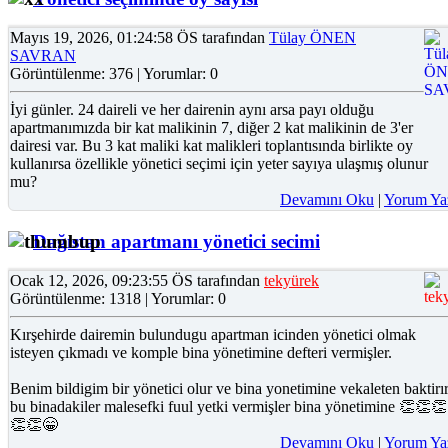
Mayıs 19, 2026, 01:24:58 ÖS tarafından
Tülay ÖNEN
SAVRAN
Görüntülenme: 376 | Yorumlar: 0
İyi günler. 24 daireli ve her dairenin aynı arsa payı olduğu
apartmanımızda bir kat malikinin 7, diğer 2 kat malikinin de 3'er
dairesi var. Bu 3 kat maliki kat malikleri toplantısında birlikte oy
kullanırsa özellikle yönetici seçimi için yeter sayıya ulaşmış olunur
mu?
Devamını Oku
|
Yorum Ya
Dağıstan apartmanı yönetici secimi
Ocak 12, 2026, 09:23:55 ÖS tarafından
tekyürek
Görüntülenme: 1318 | Yorumlar: 0
Kırşehirde dairemin bulundugu apartman icinden yönetici olmak
isteyen çıkmadı ve komple bina yönetimine defteri vermişler.
Benim bildigim bir yönetici olur ve bina yonetimine vekaleten baktirı
bu binadakiler malesefki fuul yetki vermişler bina yönetimine 👏👏👏
👏👏😁
Devamını Oku
|
Yorum Ya