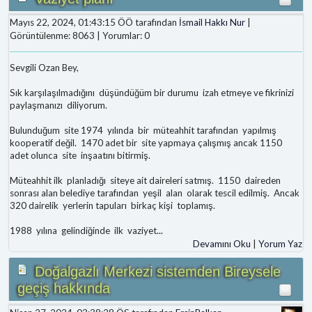
Mayıs 22, 2024, 01:43:15 ÖÖ tarafından
İsmail Hakkı Nur
|
Görüntülenme: 8063 | Yorumlar: 0
Sevgili Ozan Bey,
Sık karşılaşılmadığını düşündüğüm bir durumu izah etmeye ve fikrinizi
paylaşmanızı diliyorum.
Bulunduğum site 1974 yılında bir müteahhit tarafından yapılmış
kooperatif değil. 1470 adet bir site yapmaya çalışmış ancak 1150
adet olunca site inşaatını bitirmiş.
Müteahhit ilk planladığı siteye ait daireleri satmış. 1150 daireden
sonrası alan belediye tarafından yeşil alan olarak tescil edilmiş. Ancak
320 dairelik yerlerin tapuları birkaç kişi toplamış.
1988 yılına gelindiğinde ilk vaziyet
...
Devamını Oku
|
Yorum Yaz
Doğalgazlı Merkezi sistemden Bireysele
geçiş hakkında