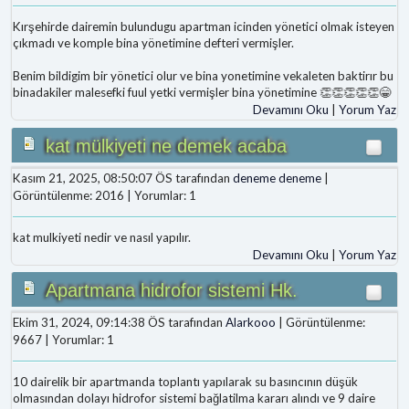
Kırşehirde dairemin bulundugu apartman icinden yönetici olmak isteyen
çıkmadı ve komple bina yönetimine defteri vermişler.
Benim bildigim bir yönetici olur ve bina yonetimine vekaleten baktirır bu
binadakiler malesefki fuul yetki vermişler bina yönetimine 👏👏👏👏👏😁
Devamını Oku
|
Yorum Yaz
kat mülkiyeti ne demek acaba
Kasım 21, 2025, 08:50:07 ÖS tarafından
deneme deneme
|
Görüntülenme: 2016 | Yorumlar: 1
kat mulkiyeti nedir ve nasıl yapılır.
Devamını Oku
|
Yorum Yaz
Apartmana hidrofor sistemi Hk.
Ekim 31, 2024, 09:14:38 ÖS tarafından
Alarkooo
| Görüntülenme:
9667 | Yorumlar: 1
10 dairelik bir apartmanda toplantı yapılarak su basıncının düşük
olmasından dolayı hidrofor sistemi bağlatilma kararı alındı ve 9 daire