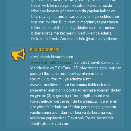
haber ve bilgi paylaşımı yasaktır. Forumumuzda
izinsiz ve kaynak göstermeksizin yapılan haber ve
bilgi paylaşımlarından sadece eylemi gerçekleştiren
kişi sorumludur. Bu durumun mağduriyet yaratması
hâlinde hak sahibi olan kişi, kişiler ya da kurumların,
bizlerle iletişime geçmesini ivedilikle rica ederiz.
Elektronik Posta Adresimiz: info@katmulkiyeti.com
BİLGİLENDİRME
sitesi olarak hizmet veren
www.katmulkiyeti.com'
da, 5651 Sayılı Kanunun 8.
Maddesine ve T.C.K'nın 125. Maddesine göre, yapılan
gönderi (konu, yorum) paylaşımlarının tüm
sorumluluğu forum üyelerimize aittir.
www.katmulkiyeti.com Forumuna iletilecek olan
şikayetler, elektronik posta adresimize gönderildikten
en geç üç (3) iş günü içerisinde, ilgili kanunlar ve
yönetmelikler çerçevesinde tarafımızca incelenerek
site yöneticilerimiz tarafından gereken çalışmaların
yapılmasının ardından ilgili kişi ya da kuruma yazılı
açıklama yapılacaktır. Elektronik Posta Adresimiz:
info@katmulkiyeti.com