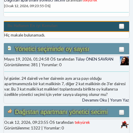
tarafından
tekyürek
[Ocak 12, 2026, 09:23:55 ÖS]
Bu Haftanın En iyi Konuları
Hiç makale bulunamadı.
Yönetici seçiminde oy sayısı
Mayıs 19, 2026, 01:24:58 ÖS tarafından
Tülay ÖNEN SAVRAN
Görüntülenme: 381 | Yorumlar: 0
İyi günler. 24 daireli ve her dairenin aynı arsa payı olduğu
apartmanımızda bir kat malikinin 7, diğer 2 kat malikinin de 3'er dairesi
var. Bu 3 kat maliki kat malikleri toplantısında birlikte oy kullanırsa
özellikle yönetici seçimi için yeter sayıya ulaşmış olunur mu?
Devamını Oku
|
Yorum Yaz
Dağıstan apartmanı yönetici secimi
Ocak 12, 2026, 09:23:55 ÖS tarafından
tekyürek
Görüntülenme: 1322 | Yorumlar: 0