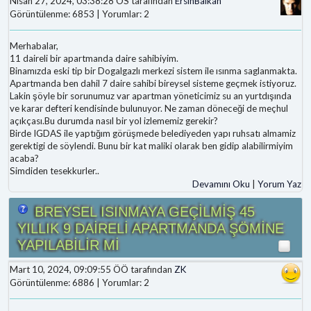
Nisan 27, 2024, 03:38:28 ÖS tarafından
ErsinBalkan
Görüntülenme: 6853 | Yorumlar: 2
Merhabalar,
11 daireli bir apartmanda daire sahibiyim.
Binamızda eski tip bir Dogalgazlı merkezi sistem ile ısınma saglanmakta.
Apartmanda ben dahil 7 daire sahibi bireysel sisteme geçmek istiyoruz.
Lakin şöyle bir sorunumuz var apartman yöneticimiz su an yurtdışında
ve karar defteri kendisinde bulunuyor. Ne zaman döneceği de meçhul
açıkçası.Bu durumda nasıl bir yol izlememiz gerekir?
Birde IGDAS ile yaptığım görüşmede belediyeden yapı ruhsatı almamiz
gerektigi de söylendi. Bunu bir kat maliki olarak ben gidip alabilirmiyim
acaba?
Simdiden tesekkurler..
Devamını Oku
|
Yorum Yaz
BREYSEL ISINMAYA GEÇİLMİŞ 45
YILLIK 9 DAİRELİ APARTMANDA ŞÖMİNE
YAPILABİLİR Mİ
Mart 10, 2024, 09:09:55 ÖÖ tarafından
ZK
Görüntülenme: 6886 | Yorumlar: 2