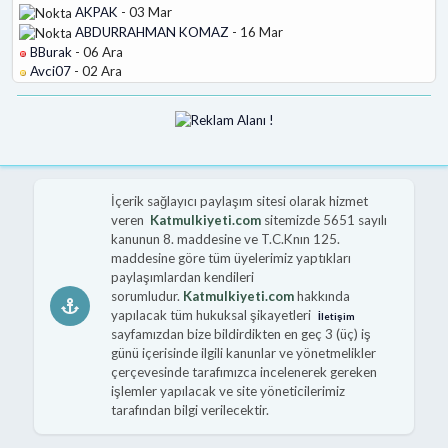
AKPAK
- 03 Mar
ABDURRAHMAN KOMAZ
- 16 Mar
BBurak
- 06 Ara
Avci07
- 02 Ara
İçerik sağlayıcı paylaşım sitesi olarak hizmet
veren
Katmulkiyeti.com
sitemizde 5651 sayılı
kanunun 8. maddesine ve T.C.Knın 125.
maddesine göre tüm üyelerimiz yaptıkları
paylaşımlardan kendileri
sorumludur.
Katmulkiyeti.com
hakkında
yapılacak tüm hukuksal şikayetleri
İletişim
sayfamızdan bize bildirdikten en geç 3 (üç) iş
günü içerisinde ilgili kanunlar ve yönetmelikler
çerçevesinde tarafımızca incelenerek gereken
işlemler yapılacak ve site yöneticilerimiz
tarafından bilgi verilecektir.