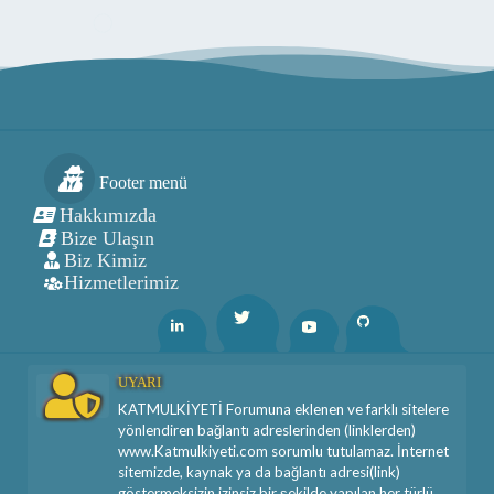
Footer menü
Hakkımızda
Bize Ulaşın
Biz Kimiz
Hizmetlerimiz
Twitter
Linkedin
Youtube
Github
UYARI
KATMULKİYETİ Forumuna eklenen ve farklı sitelere
yönlendiren bağlantı adreslerinden (linklerden)
www.Katmulkiyeti.com sorumlu tutulamaz. İnternet
sitemizde, kaynak ya da bağlantı adresi(link)
göstermeksizin izinsiz bir şekilde yapılan her türlü