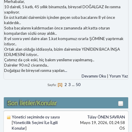
Merhabalar,
10 daireli, 5 katlı, 45 yıllık binamızda, bireysel DOĞALGAZ ile ısınma
yapılıyor.
En üst kattaki dairemizin içinden geçen soba bacalarını 8 yıl önce
kaldırdık..
Soba bacalarını kaldırmadan önce zamanında alt katta oturan
komşulardan sözlü onay aldık..
8 yıl sonra yeni daire alan 1.kat komşumuz ısrarla ŞÖMİNE yaptırmak
istiyor..
Ortak alan olduğu iddiasıyla, bizim dairemize YENİDEN BACA İNŞA
EDİLMESİNİ istiyor..
Çatımız da çok eski, hiç bakım yenileme yapılmamış..
Daireler 90 m2 civarında..
Doğalgaz ile bireysel ısınma yapılan
...
Devamını Oku
|
Yorum Yaz
2
3
...
50
Sayfa
1
Son İletiler/Konular
Yönetici seçiminde oy sayısı
Tülay ÖNEN SAVRAN
[
Yöneticilik Seçimi İLe İLgili
Mayıs 19, 2026, 01:24:58
Konular
]
ÖS