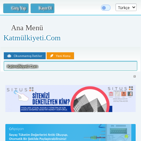
Giriş Yap
Kayıt Ol
Ana Menü
Katmülkiyeti.Com
Okunmamış İletiler
Yeni Konu
Katmülkiyeti.Com