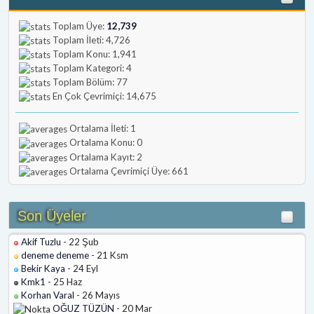
Toplam Üye:
12,739
Toplam İleti: 4,726
Toplam Konu: 1,941
Toplam Kategori: 4
Toplam Bölüm: 77
En Çok Çevrimiçi: 14,675
Ortalama İleti: 1
Ortalama Konu: 0
Ortalama Kayıt: 2
Ortalama Çevrimiçi Üye: 661
Son Üyeler
Akif Tuzlu
- 22 Şub
deneme deneme
- 21 Ksm
Bekir Kaya
- 24 Eyl
Kmk1
- 25 Haz
Korhan Varal
- 26 Mayıs
OĞUZ TÜZÜN
- 20 Mar