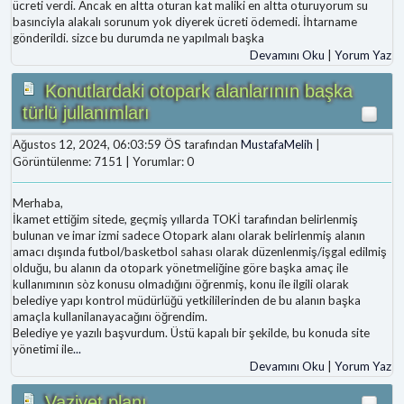
ücreti verdi. Ancak en altta oturan kat maliki en altta oturuyorum su
basınciyla alakalı sorunum yok diyerek ücreti ödemedi. İhtarname
gönderildi. sizce bu durumda ne yapılmalı başka
Devamını Oku
|
Yorum Yaz
Konutlardaki otopark alanlarının başka
türlü jullanımları
Ağustos 12, 2024, 06:03:59 ÖS tarafından
MustafaMelih
|
Görüntülenme: 7151 | Yorumlar: 0
Merhaba,
İkamet ettiğim sitede, geçmiş yıllarda TOKİ tarafından belirlenmiş
bulunan ve imar izmi sadece Otopark alanı olarak belirlenmiş alanın
amacı dışında futbol/basketbol sahası olarak düzenlenmiş/işgal edilmiş
olduğu, bu alanın da otopark yönetmeliğine göre başka amaç ile
kullanımının sòz konusu olmadığını öğrenmiş, konu ile ilgili olarak
belediye yapı kontrol müdürlüğü yetkililerinden de bu alanın başka
amaçla kullanilanayacağını öğrendim.
Belediye ye yazılı başvurdum. Üstü kapalı bir şekilde, bu konuda site
yönetimi ile
...
Devamını Oku
|
Yorum Yaz
Vaziyet planı