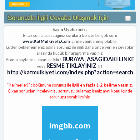
Sorunuzla İlgili Cevaba Ulaşmak İçin
Sayın Üyelerimiz,
Biraz sonra soracağınız sorulara benzer bir çok soru
www.KatMulkiyeti.Com
içinde yanıtlanmış olabilir.
Lütfen beklememeniz adına sorunuz ile ilgili daha önce verilen cevaplar
arasında küçük bir araştırma yapınız.
BURAYA
ASAGIDAKI LINKE
Arama sayfasına ulaşmak için !
,
RESME TIKLAYINIZ
veya
!!!
http://katmulkiyeti.com/index.php?action=search
"Kelime(ler)" : bölümüne sorunuz ile ilgili
en fazla 1-2 kelime yazınız
.
Çıkan sonuçları inceleyiniz , sorunuzu bulamaz iseniz aynı konu içinde
sorunuzu sorabilirsiniz.