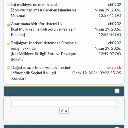
kat mülkiyeti ne demek acaba
ck0902
[
Zorunlu Yapılması Gereken İşlemler ve
Nisan 29, 2026,
Mevzuat
]
12:57:41 ÖÖ
Apartmana hidrofor sistemi Hk.
ck0902
[
Kat Mülkiyeti İle İlgili Soru ve Paylaşım
Nisan 29, 2026,
Bölümü
]
12:54:04 ÖÖ
Doğalgazlı Merkezi sistemden Bireysele
ck0902
geçiş hakkında
Nisan 29, 2026,
[
Kat Mülkiyeti İle İlgili Soru ve Paylaşım
12:49:07 ÖÖ
Bölümü
]
Dağıstan apartmanı yönetici secimi
tekyürek
[
Yöneticilik Seçimi İLe İLgili
Ocak 12, 2026, 09:23:55 ÖS
Konular
]
Hızlı Arama