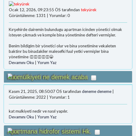
Ocak 12, 2026, 09:23:55 ÖS tarafından
tekyürek
Görüntülenme: 1331 | Yorumlar: 0
Kırşehirde dairemin bulundugu apartman icinden yönetici olmak
isteyen çıkmadı ve komple bina yönetimine defteri vermişler.
Benim bildigim bir yönetici olur ve bina yonetimine vekaleten
baktirır bu binadakiler malesefki fuul yetki vermişler bina
yönetimine 👏👏👏👏👏😁
Devamını Oku
|
Yorum Yaz
kat mülkiyeti ne demek acaba
Kasım 21, 2025, 08:50:07 ÖS tarafından
deneme deneme
|
Görüntülenme: 2022 | Yorumlar: 1
kat mulkiyeti nedir ve nasıl yapılır.
Devamını Oku
|
Yorum Yaz
Apartmana hidrofor sistemi Hk.