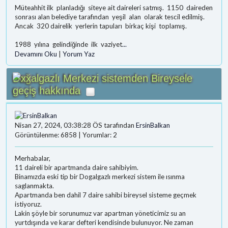
Müteahhit ilk planladığı siteye ait daireleri satmış. 1150 daireden
sonrası alan belediye tarafından yeşil alan olarak tescil edilmiş.
Ancak 320 dairelik yerlerin tapuları birkaç kişi toplamış.
1988 yılına gelindiğinde ilk vaziyet
...
Devamını Oku
|
Yorum Yaz
Doğalgazlı Merkezi sistemden Bireysele
geçiş hakkında
Nisan 27, 2024, 03:38:28 ÖS tarafından
ErsinBalkan
Görüntülenme: 6858 | Yorumlar: 2
Merhabalar,
11 daireli bir apartmanda daire sahibiyim.
Binamızda eski tip bir Dogalgazlı merkezi sistem ile ısınma
saglanmakta.
Apartmanda ben dahil 7 daire sahibi bireysel sisteme geçmek
istiyoruz.
Lakin şöyle bir sorunumuz var apartman yöneticimiz su an
yurtdışında ve karar defteri kendisinde bulunuyor. Ne zaman