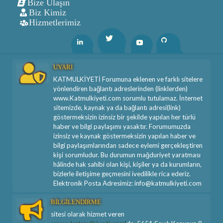
Bize Ulaşın
Biz Kimiz
Hizmetlerimiz
Twitter
Linkedin
Youtube
Github
UYARI
KATMULKİYETİ Forumuna eklenen ve farklı sitelere
yönlendiren bağlantı adreslerinden (linklerden)
www.Katmulkiyeti.com sorumlu tutulamaz. İnternet
sitemizde, kaynak ya da bağlantı adresi(link)
göstermeksizin izinsiz bir şekilde yapılan her türlü
haber ve bilgi paylaşımı yasaktır. Forumumuzda
izinsiz ve kaynak göstermeksizin yapılan haber ve
bilgi paylaşımlarından sadece eylemi gerçekleştiren
kişi sorumludur. Bu durumun mağduriyet yaratması
hâlinde hak sahibi olan kişi, kişiler ya da kurumların,
bizlerle iletişime geçmesini ivedilikle rica ederiz.
Elektronik Posta Adresimiz: info@katmulkiyeti.com
BİLGİLENDİRME
sitesi olarak hizmet veren