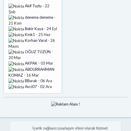
Akif Tuzlu
- 22
Şub
deneme deneme
-
21 Ksm
Bekir Kaya
- 24 Eyl
Kmk1
- 25 Haz
Korhan Varal
- 26
Mayıs
OĞUZ TÜZÜN
-
20 Mar
AKPAK
- 03 Mar
ABDURRAHMAN
KOMAZ
- 16 Mar
BBurak
- 06 Ara
Avci07
- 02 Ara
İçerik sağlayıcı paylaşım sitesi olarak hizmet