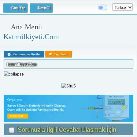
Giriş Yap
Kayıt Ol
Ana Menü
Katmülkiyeti.Com
Okunmamış İletiler
Yeni Konu
Katmülkiyeti.Com
Sorunuzla İlgili Cevaba Ulaşmak İçin