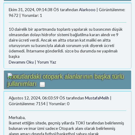
Ekim 31, 2024, 09:14:38 ÖS tarafından
Alarkooo
| Görüntülenme:
9672 | Yorumlar: 1
10 dairelik bir apartmanda toplantı yapılarak su basıncının düşük
olmasından dolayı hidrofor sistemi bağlatilma kararı alındı ve 9
daire ücreti verdi. Ancak en altta oturan kat maliki en altta
oturuyorum su basınciyla alakalı sorunum yok diyerek ücreti
ödemedi. İhtarname gönderildi. sizce bu durumda ne yapılmalı
başka
Devamını Oku
|
Yorum Yaz
Konutlardaki otopark alanlarının başka türlü
jullanımları
Ağustos 12, 2024, 06:03:59 ÖS tarafından
MustafaMelih
|
Görüntülenme: 7154 | Yorumlar: 0
Merhaba,
İkamet ettiğim sitede, geçmiş yıllarda TOKİ tarafından belirlenmiş
bulunan ve imar izmi sadece Otopark alanı olarak belirlenmiş
alanın amacı dışında futbol/basketbol sahası olarak