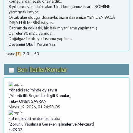
komşulardan sözlü onay aldık..
8 yıl sonra yeni daire alan 1.kat komşumuz ısrarla ŞÖMİNE
yaptırmak istiyor..
Ortak alan olduğu iddiasıyla, bizim dairemize YENİDEN BACA
İNŞA EDİLMESİNİ istiyor..
Çatımız da çok eski, hiç bakım yenileme yapılmamış..
Daireler 90 m2 civarında..
Doğalgaz ile bireysel ısınma yapılan
...
Devamını Oku
|
Yorum Yaz
2
3
...
50
Sayfa
1
Son İletiler/Konular
Yönetici seçiminde oy sayısı
[
Yöneticilik Seçimi İLe İLgili Konular
]
Tülay ÖNEN SAVRAN
Mayıs 19, 2026, 01:24:58 ÖS
kat mülkiyeti ne demek acaba
[
Zorunlu Yapılması Gereken İşlemler ve Mevzuat
]
ck0902