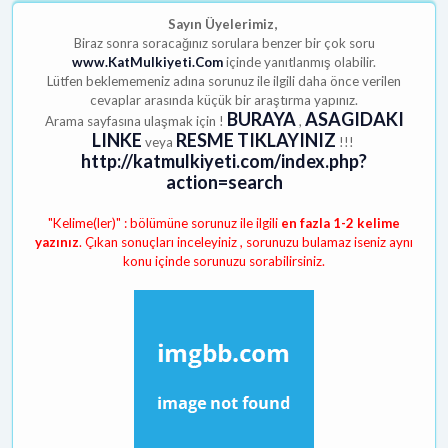
Sayın Üyelerimiz,
Biraz sonra soracağınız sorulara benzer bir çok soru
www.KatMulkiyeti.Com
içinde yanıtlanmış olabilir.
Lütfen beklememeniz adına sorunuz ile ilgili daha önce verilen
cevaplar arasında küçük bir araştırma yapınız.
BURAYA
ASAGIDAKI
Arama sayfasına ulaşmak için !
,
LINKE
RESME TIKLAYINIZ
veya
!!!
http://katmulkiyeti.com/index.php?
action=search
"Kelime(ler)" : bölümüne sorunuz ile ilgili
en fazla 1-2 kelime
yazınız
. Çıkan sonuçları inceleyiniz , sorunuzu bulamaz iseniz aynı
konu içinde sorunuzu sorabilirsiniz.