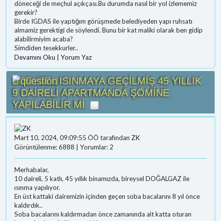
döneceği de meçhul açıkçası.Bu durumda nasıl bir yol izlememiz
gerekir?
Birde IGDAS ile yaptığım görüşmede belediyeden yapı ruhsatı
almamiz gerektigi de söylendi. Bunu bir kat maliki olarak ben gidip
alabilirmiyim acaba?
Simdiden tesekkurler..
Devamını Oku
|
Yorum Yaz
BREYSEL ISINMAYA GEÇİLMİŞ 45 YILLIK
9 DAİRELİ APARTMANDA ŞÖMİNE
YAPILABİLİR Mİ
Mart 10, 2024, 09:09:55 ÖÖ tarafından
ZK
Görüntülenme: 6888 | Yorumlar: 2
Merhabalar,
10 daireli, 5 katlı, 45 yıllık binamızda, bireysel DOĞALGAZ ile
ısınma yapılıyor.
En üst kattaki dairemizin içinden geçen soba bacalarını 8 yıl önce
kaldırdık..
Soba bacalarını kaldırmadan önce zamanında alt katta oturan