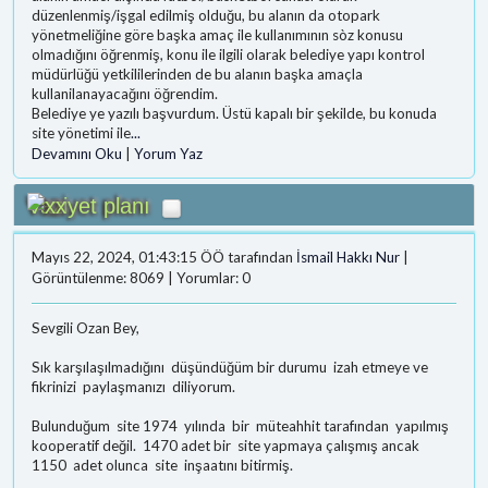
düzenlenmiş/işgal edilmiş olduğu, bu alanın da otopark
yönetmeliğine göre başka amaç ile kullanımının sòz konusu
olmadığını öğrenmiş, konu ile ilgili olarak belediye yapı kontrol
müdürlüğü yetkililerinden de bu alanın başka amaçla
kullanilanayacağını öğrendim.
Belediye ye yazılı başvurdum. Üstü kapalı bir şekilde, bu konuda
site yönetimi ile
...
Devamını Oku
|
Yorum Yaz
Vaziyet planı
Mayıs 22, 2024, 01:43:15 ÖÖ tarafından
İsmail Hakkı Nur
|
Görüntülenme: 8069 | Yorumlar: 0
Sevgili Ozan Bey,
Sık karşılaşılmadığını düşündüğüm bir durumu izah etmeye ve
fikrinizi paylaşmanızı diliyorum.
Bulunduğum site 1974 yılında bir müteahhit tarafından yapılmış
kooperatif değil. 1470 adet bir site yapmaya çalışmış ancak
1150 adet olunca site inşaatını bitirmiş.