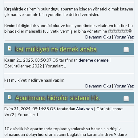
Kırşehirde dairemin bulundugu apartman icinden yönetici olmak isteyen
çıkmadı ve komple bina yönetimine defteri vermişler.
Benim bildigim bir yönetici olur ve bina yonetimine vekaleten baktirır bu
binadakiler malesefki fuul yetki vermişler bina yönetimine 👏👏👏👏👏😁
Devamını Oku
|
Yorum Yaz
kat mülkiyeti ne demek acaba
Kasım 21, 2025, 08:50:07 ÖS tarafından
deneme deneme
|
Görüntülenme: 2022 | Yorumlar: 1
kat mulkiyeti nedir ve nasıl yapılır.
Devamını Oku
|
Yorum Yaz
Apartmana hidrofor sistemi Hk.
Ekim 31, 2024, 09:14:38 ÖS tarafından
Alarkooo
| Görüntülenme:
9672 | Yorumlar: 1
10 dairelik bir apartmanda toplantı yapılarak su basıncının düşük
olmasından dolayı hidrofor sistemi bağlatilma kararı alındı ve 9 daire