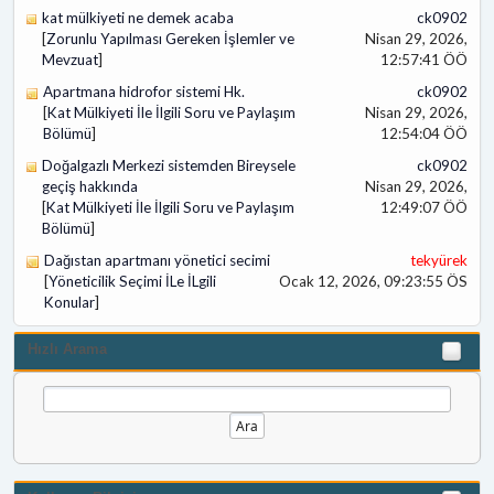
kat mülkiyeti ne demek acaba
ck0902
[
Zorunlu Yapılması Gereken İşlemler ve
Nisan 29, 2026,
Mevzuat
]
12:57:41 ÖÖ
Apartmana hidrofor sistemi Hk.
ck0902
[
Kat Mülkiyeti İle İlgili Soru ve Paylaşım
Nisan 29, 2026,
Bölümü
]
12:54:04 ÖÖ
Doğalgazlı Merkezi sistemden Bireysele
ck0902
geçiş hakkında
Nisan 29, 2026,
[
Kat Mülkiyeti İle İlgili Soru ve Paylaşım
12:49:07 ÖÖ
Bölümü
]
Dağıstan apartmanı yönetici secimi
tekyürek
[
Yöneticilik Seçimi İLe İLgili
Ocak 12, 2026, 09:23:55 ÖS
Konular
]
Hızlı Arama