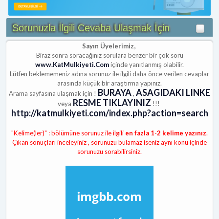
Sorunuzla İlgili Cevaba Ulaşmak İçin
Sayın Üyelerimiz,
Biraz sonra soracağınız sorulara benzer bir çok soru
www.KatMulkiyeti.Com
içinde yanıtlanmış olabilir.
Lütfen beklememeniz adına sorunuz ile ilgili daha önce verilen cevaplar
arasında küçük bir araştırma yapınız.
BURAYA
ASAGIDAKI LINKE
Arama sayfasına ulaşmak için !
,
RESME TIKLAYINIZ
veya
!!!
http://katmulkiyeti.com/index.php?action=search
"Kelime(ler)" : bölümüne sorunuz ile ilgili
en fazla 1-2 kelime yazınız
.
Çıkan sonuçları inceleyiniz , sorunuzu bulamaz iseniz aynı konu içinde
sorunuzu sorabilirsiniz.