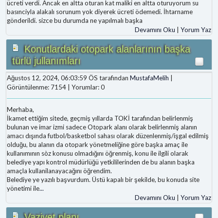
ücreti verdi. Ancak en altta oturan kat maliki en altta oturuyorum su
basınciyla alakalı sorunum yok diyerek ücreti ödemedi. İhtarname
gönderildi. sizce bu durumda ne yapılmalı başka
Devamını Oku
|
Yorum Yaz
Konutlardaki otopark alanlarının başka
türlü jullanımları
Ağustos 12, 2024, 06:03:59 ÖS tarafından
MustafaMelih
|
Görüntülenme: 7154 | Yorumlar: 0
Merhaba,
İkamet ettiğim sitede, geçmiş yıllarda TOKİ tarafından belirlenmiş
bulunan ve imar izmi sadece Otopark alanı olarak belirlenmiş alanın
amacı dışında futbol/basketbol sahası olarak düzenlenmiş/işgal edilmiş
olduğu, bu alanın da otopark yönetmeliğine göre başka amaç ile
kullanımının sòz konusu olmadığını öğrenmiş, konu ile ilgili olarak
belediye yapı kontrol müdürlüğü yetkililerinden de bu alanın başka
amaçla kullanilanayacağını öğrendim.
Belediye ye yazılı başvurdum. Üstü kapalı bir şekilde, bu konuda site
yönetimi ile
...
Devamını Oku
|
Yorum Yaz
Vaziyet planı