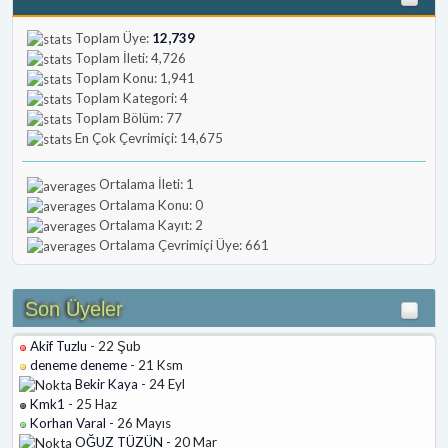
Toplam Üye:
12,739
Toplam İleti: 4,726
Toplam Konu: 1,941
Toplam Kategori: 4
Toplam Bölüm: 77
En Çok Çevrimiçi: 14,675
Ortalama İleti: 1
Ortalama Konu: 0
Ortalama Kayıt: 2
Ortalama Çevrimiçi Üye: 661
Son Üyeler
Akif Tuzlu
- 22 Şub
deneme deneme
- 21 Ksm
Bekir Kaya
- 24 Eyl
Kmk1
- 25 Haz
Korhan Varal
- 26 Mayıs
OĞUZ TÜZÜN
- 20 Mar