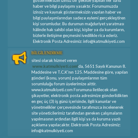
göstermeksizin izinsiz bir şekilde yapılan her türlü
haber ve bilgi paylaşımı yasaktır. Forumumuzda
izinsiz ve kaynak göstermeksizin yapılan haber ve
bilgi paylaşımlarından sadece eylemi gerçekleştiren
kişi sorumludur. Bu durumun mağduriyet yaratması
hâlinde hak sahibi olan kişi, kişiler ya da kurumların,
bizlerle iletişime geçmesini ivedilikle rica ederiz.
Elektronik Posta Adresimiz: info@katmulkiyeti.com
BİLGİLENDİRME
sitesi olarak hizmet veren
www.katmulkiyeti.com'
da, 5651 Sayılı Kanunun 8.
Maddesine ve T.C.K'nın 125. Maddesine göre, yapılan
gönderi (konu, yorum) paylaşımlarının tüm
sorumluluğu forum üyelerimize aittir.
www.katmulkiyeti.com Forumuna iletilecek olan
şikayetler, elektronik posta adresimize gönderildikten
en geç üç (3) iş günü içerisinde, ilgili kanunlar ve
yönetmelikler çerçevesinde tarafımızca incelenerek
site yöneticilerimiz tarafından gereken çalışmaların
yapılmasının ardından ilgili kişi ya da kuruma yazılı
açıklama yapılacaktır. Elektronik Posta Adresimiz:
info@katmulkiyeti.com