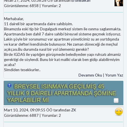
Nisan 27, 2024, 03:38:28 ÖS tarafından
ErsinBalkan
Görüntülenme: 6858 | Yorumlar: 2
Merhabalar,
11 daireli bir apartmanda daire sahibiyim.
Binamızda eski tip bir Dogalgazlı merkezi sistem ile ısınma saglanmakta.
Apartmanda ben dahil 7 daire sahibi bireysel sisteme geçmek istiyoruz.
Lakin şöyle bir sorunumuz var apartman yöneticimiz su an yurtdışında
ve karar defteri kendisinde bulunuyor. Ne zaman döneceği de meçhul
açıkçası.Bu durumda nasıl bir yol izlememiz gerekir?
Birde IGDAS ile yaptığım görüşmede belediyeden yapı ruhsatı almamiz
gerektigi de söylendi. Bunu bir kat maliki olarak ben gidip alabilirmiyim
acaba?
Simdiden tesekkurler..
Devamını Oku
|
Yorum Yaz
BREYSEL ISINMAYA GEÇİLMİŞ 45
YILLIK 9 DAİRELİ APARTMANDA ŞÖMİNE
YAPILABİLİR Mİ
Mart 10, 2024, 09:09:55 ÖÖ tarafından
ZK
Görüntülenme: 6887 | Yorumlar: 2