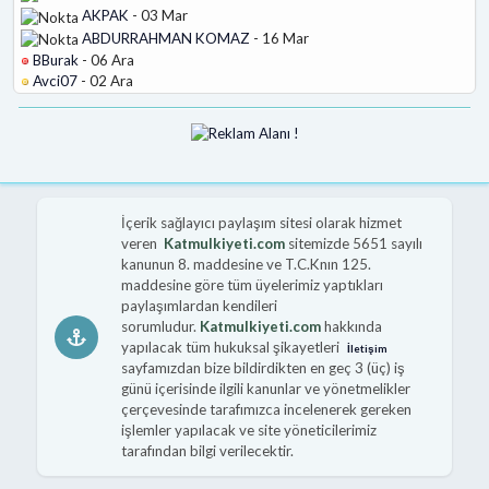
AKPAK
- 03 Mar
ABDURRAHMAN KOMAZ
- 16 Mar
BBurak
- 06 Ara
Avci07
- 02 Ara
İçerik sağlayıcı paylaşım sitesi olarak hizmet
veren
Katmulkiyeti.com
sitemizde 5651 sayılı
kanunun 8. maddesine ve T.C.Knın 125.
maddesine göre tüm üyelerimiz yaptıkları
paylaşımlardan kendileri
sorumludur.
Katmulkiyeti.com
hakkında
yapılacak tüm hukuksal şikayetleri
İletişim
sayfamızdan bize bildirdikten en geç 3 (üç) iş
günü içerisinde ilgili kanunlar ve yönetmelikler
çerçevesinde tarafımızca incelenerek gereken
işlemler yapılacak ve site yöneticilerimiz
tarafından bilgi verilecektir.