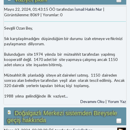
Mayıs 22, 2024, 01:43:15 ÖÖ tarafından
İsmail Hakkı Nur
|
Görüntülenme: 8069 | Yorumlar: 0
Sevgili Ozan Bey,
Sık karşılaşılmadığını düşündüğüm bir durumu izah etmeye ve fikrinizi
paylaşmanızı diliyorum.
Bulunduğum site 1974 yılında bir müteahhit tarafından yapılmış
kooperatif değil. 1470 adet bir site yapmaya çalışmış ancak 1150
adet olunca site inşaatını bitirmiş.
Müteahhit ilk planladığı siteye ait daireleri satmış. 1150 daireden
sonrası alan belediye tarafından yeşil alan olarak tescil edilmiş. Ancak
320 dairelik yerlerin tapuları birkaç kişi toplamış.
1988 yılına gelindiğinde ilk vaziyet
...
Devamını Oku
|
Yorum Yaz
Doğalgazlı Merkezi sistemden Bireysele
geçiş hakkında