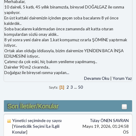
Merhabalar,
10 daireli, 5 katlı, 45 yıllık binamızda, bireysel DOĞALGAZ ile ısınma
yapılıyor.
En üst kattaki dairemizin içinden geçen soba bacalarını 8 yıl önce
kaldırdık..
Soba bacalarını kaldırmadan önce zamanında alt katta oturan
komşulardan sözlü onay aldık..
8 yıl sonra yeni daire alan 1.kat komşumuz ısrarla ŞÖMİNE yaptırmak
istiyor..
Ortak alan olduğu iddiasıyla, bizim dairemize YENİDEN BACA İNŞA
EDİLMESİNİ istiyor..
Çatımız da çok eski, hiç bakım yenileme yapılmamış..
Daireler 90 m2 civarında..
Doğalgaz ile bireysel ısınma yapılan
...
Devamını Oku
|
Yorum Yaz
2
3
...
50
Sayfa
1
Son İletiler/Konular
Yönetici seçiminde oy sayısı
Tülay ÖNEN SAVRAN
[
Yöneticilik Seçimi İLe İLgili
Mayıs 19, 2026, 01:24:58
Konular
]
ÖS