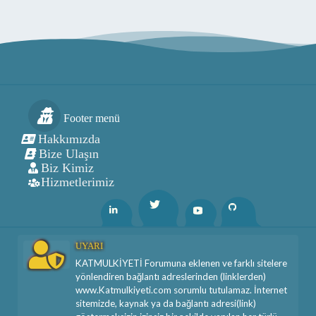
Footer menü
Hakkımızda
Bize Ulaşın
Biz Kimiz
Hizmetlerimiz
Twitter
Linkedin
Youtube
Github
UYARI
KATMULKİYETİ Forumuna eklenen ve farklı sitelere
yönlendiren bağlantı adreslerinden (linklerden)
www.Katmulkiyeti.com sorumlu tutulamaz. İnternet
sitemizde, kaynak ya da bağlantı adresi(link)