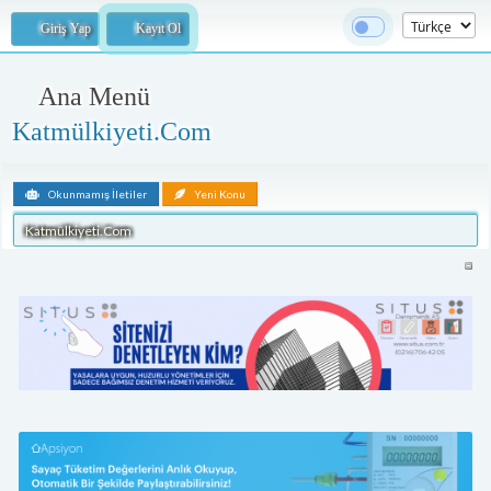
Giriş Yap
Kayıt Ol
Ana Menü
Katmülkiyeti.Com
Okunmamış İletiler
Yeni Konu
Katmülkiyeti.Com