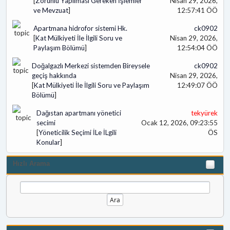
[
Zorunlu Yapılması Gereken İşlemler
Nisan 29, 2026,
ve Mevzuat
]
12:57:41 ÖÖ
Apartmana hidrofor sistemi Hk.
ck0902
[
Kat Mülkiyeti İle İlgili Soru ve
Nisan 29, 2026,
Paylaşım Bölümü
]
12:54:04 ÖÖ
Doğalgazlı Merkezi sistemden Bireysele
ck0902
geçiş hakkında
Nisan 29, 2026,
[
Kat Mülkiyeti İle İlgili Soru ve Paylaşım
12:49:07 ÖÖ
Bölümü
]
Dağıstan apartmanı yönetici
tekyürek
secimi
Ocak 12, 2026, 09:23:55
[
Yöneticilik Seçimi İLe İLgili
ÖS
Konular
]
Hızlı Arama