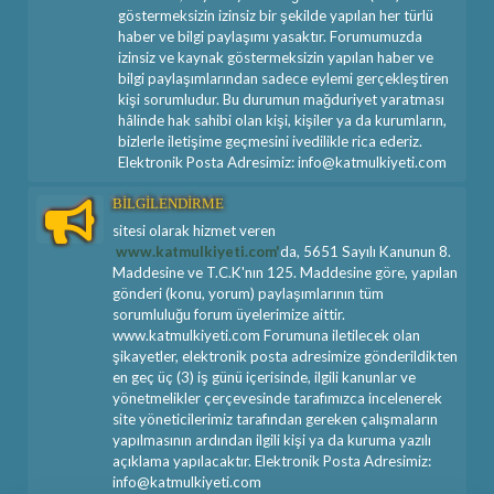
göstermeksizin izinsiz bir şekilde yapılan her türlü
haber ve bilgi paylaşımı yasaktır. Forumumuzda
izinsiz ve kaynak göstermeksizin yapılan haber ve
bilgi paylaşımlarından sadece eylemi gerçekleştiren
kişi sorumludur. Bu durumun mağduriyet yaratması
hâlinde hak sahibi olan kişi, kişiler ya da kurumların,
bizlerle iletişime geçmesini ivedilikle rica ederiz.
Elektronik Posta Adresimiz: info@katmulkiyeti.com
BİLGİLENDİRME
sitesi olarak hizmet veren
www.katmulkiyeti.com'
da, 5651 Sayılı Kanunun 8.
Maddesine ve T.C.K'nın 125. Maddesine göre, yapılan
gönderi (konu, yorum) paylaşımlarının tüm
sorumluluğu forum üyelerimize aittir.
www.katmulkiyeti.com Forumuna iletilecek olan
şikayetler, elektronik posta adresimize gönderildikten
en geç üç (3) iş günü içerisinde, ilgili kanunlar ve
yönetmelikler çerçevesinde tarafımızca incelenerek
site yöneticilerimiz tarafından gereken çalışmaların
yapılmasının ardından ilgili kişi ya da kuruma yazılı
açıklama yapılacaktır. Elektronik Posta Adresimiz:
info@katmulkiyeti.com