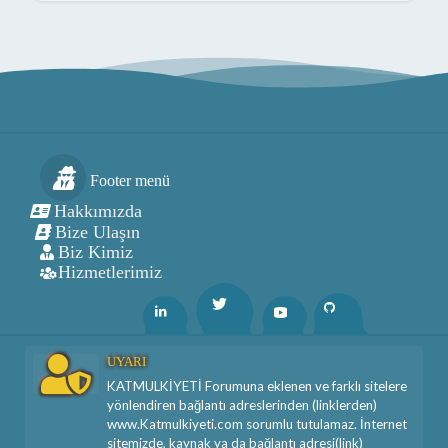
Footer menü
Hakkımızda
Bize Ulaşın
Biz Kimiz
Hizmetlerimiz
Twitter
Linkedin
Youtube
Github
UYARI
KATMULKİYETİ Forumuna eklenen ve farklı sitelere
yönlendiren bağlantı adreslerinden (linklerden)
www.Katmulkiyeti.com sorumlu tutulamaz. İnternet
sitemizde, kaynak ya da bağlantı adresi(link)