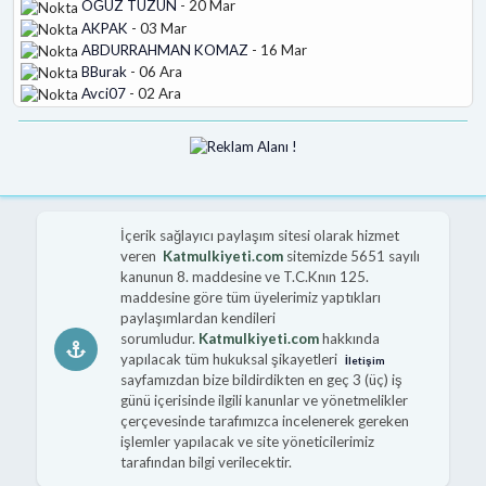
OĞUZ TÜZÜN
- 20 Mar
AKPAK
- 03 Mar
ABDURRAHMAN KOMAZ
- 16 Mar
BBurak
- 06 Ara
Avci07
- 02 Ara
İçerik sağlayıcı paylaşım sitesi olarak hizmet
veren
Katmulkiyeti.com
sitemizde 5651 sayılı
kanunun 8. maddesine ve T.C.Knın 125.
maddesine göre tüm üyelerimiz yaptıkları
paylaşımlardan kendileri
sorumludur.
Katmulkiyeti.com
hakkında
yapılacak tüm hukuksal şikayetleri
İletişim
sayfamızdan bize bildirdikten en geç 3 (üç) iş
günü içerisinde ilgili kanunlar ve yönetmelikler
çerçevesinde tarafımızca incelenerek gereken
işlemler yapılacak ve site yöneticilerimiz
tarafından bilgi verilecektir.