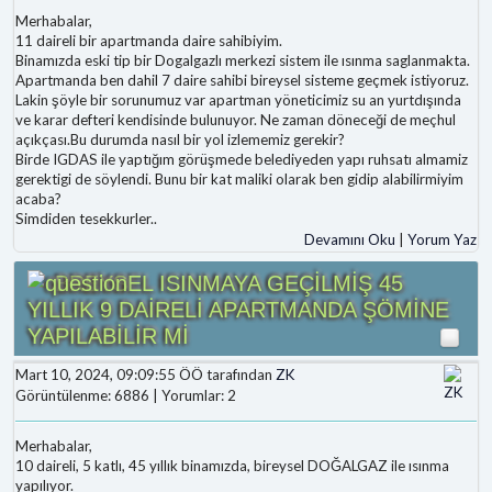
Merhabalar,
11 daireli bir apartmanda daire sahibiyim.
Binamızda eski tip bir Dogalgazlı merkezi sistem ile ısınma saglanmakta.
Apartmanda ben dahil 7 daire sahibi bireysel sisteme geçmek istiyoruz.
Lakin şöyle bir sorunumuz var apartman yöneticimiz su an yurtdışında
ve karar defteri kendisinde bulunuyor. Ne zaman döneceği de meçhul
açıkçası.Bu durumda nasıl bir yol izlememiz gerekir?
Birde IGDAS ile yaptığım görüşmede belediyeden yapı ruhsatı almamiz
gerektigi de söylendi. Bunu bir kat maliki olarak ben gidip alabilirmiyim
acaba?
Simdiden tesekkurler..
Devamını Oku
|
Yorum Yaz
BREYSEL ISINMAYA GEÇİLMİŞ 45
YILLIK 9 DAİRELİ APARTMANDA ŞÖMİNE
YAPILABİLİR Mİ
Mart 10, 2024, 09:09:55 ÖÖ tarafından
ZK
Görüntülenme: 6886 | Yorumlar: 2
Merhabalar,
10 daireli, 5 katlı, 45 yıllık binamızda, bireysel DOĞALGAZ ile ısınma
yapılıyor.