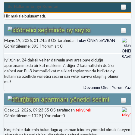
Bu Haftanın En iyi Konuları
Hiç makale bulunamadı.
Yönetici seçiminde oy sayısı
Mayıs 19, 2026, 01:24:58 ÖS tarafından
Tülay ÖNEN SAVRAN
Görüntülenme: 395 | Yorumlar: 0
İyi günler. 24 daireli ve her dairenin aynı arsa payı olduğu
apartmanımızda bir kat malikinin 7, diğer 2 kat malikinin de 3'er
dairesi var. Bu 3 kat maliki kat malikleri toplantısında birlikte oy
kullanırsa özellikle yönetici seçimi için yeter sayıya ulaşmış olunur
mu?
Devamını Oku
|
Yorum Yaz
Dağıstan apartmanı yönetici secimi
Ocak 12, 2026, 09:23:55 ÖS tarafından
tekyürek
Görüntülenme: 1329 | Yorumlar: 0
Kırşehirde dairemin bulundugu apartman icinden yönetici olmak isteyen
çıkmadı ve komple bina yönetimine defteri vermişler.