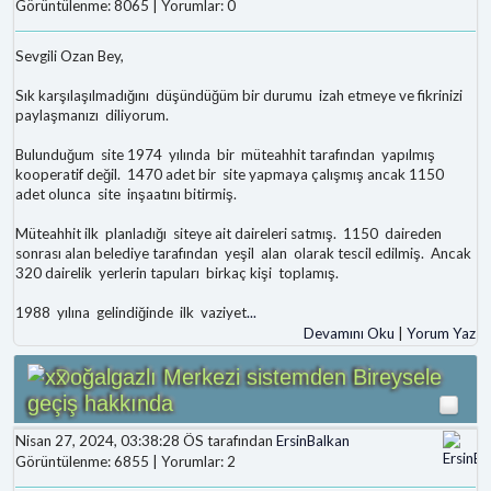
Görüntülenme: 8065 | Yorumlar: 0
Sevgili Ozan Bey,
Sık karşılaşılmadığını düşündüğüm bir durumu izah etmeye ve fikrinizi
paylaşmanızı diliyorum.
Bulunduğum site 1974 yılında bir müteahhit tarafından yapılmış
kooperatif değil. 1470 adet bir site yapmaya çalışmış ancak 1150
adet olunca site inşaatını bitirmiş.
Müteahhit ilk planladığı siteye ait daireleri satmış. 1150 daireden
sonrası alan belediye tarafından yeşil alan olarak tescil edilmiş. Ancak
320 dairelik yerlerin tapuları birkaç kişi toplamış.
1988 yılına gelindiğinde ilk vaziyet
...
Devamını Oku
|
Yorum Yaz
Doğalgazlı Merkezi sistemden Bireysele
geçiş hakkında
Nisan 27, 2024, 03:38:28 ÖS tarafından
ErsinBalkan
Görüntülenme: 6855 | Yorumlar: 2