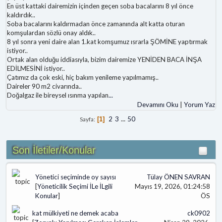
En üst kattaki dairemizin içinden geçen soba bacalarını 8 yıl önce
kaldırdık..
Soba bacalarını kaldırmadan önce zamanında alt katta oturan
komşulardan sözlü onay aldık..
8 yıl sonra yeni daire alan 1.kat komşumuz ısrarla ŞÖMİNE yaptırmak
istiyor..
Ortak alan olduğu iddiasıyla, bizim dairemize YENİDEN BACA İNŞA
EDİLMESİNİ istiyor..
Çatımız da çok eski, hiç bakım yenileme yapılmamış..
Daireler 90 m2 civarında..
Doğalgaz ile bireysel ısınma yapılan
...
Devamını Oku
|
Yorum Yaz
2
3
...
50
Sayfa
1
Son İletiler/Konular
Yönetici seçiminde oy sayısı
Tülay ÖNEN SAVRAN
[
Yöneticilik Seçimi İLe İLgili
Mayıs 19, 2026, 01:24:58
Konular
]
ÖS
kat mülkiyeti ne demek acaba
ck0902