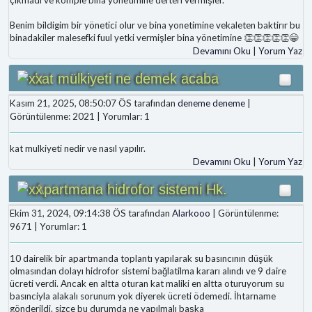
Benim bildigim bir yönetici olur ve bina yonetimine vekaleten baktirır bu
binadakiler malesefki fuul yetki vermişler bina yönetimine 👏👏👏👏👏😁
Devamını Oku
|
Yorum Yaz
kat mülkiyeti ne demek acaba
Kasım 21, 2025, 08:50:07 ÖS tarafından
deneme deneme
|
Görüntülenme: 2021 | Yorumlar: 1
kat mulkiyeti nedir ve nasıl yapılır.
Devamını Oku
|
Yorum Yaz
Apartmana hidrofor sistemi Hk.
Ekim 31, 2024, 09:14:38 ÖS tarafından
Alarkooo
| Görüntülenme:
9671 | Yorumlar: 1
10 dairelik bir apartmanda toplantı yapılarak su basıncının düşük
olmasından dolayı hidrofor sistemi bağlatilma kararı alındı ve 9 daire
ücreti verdi. Ancak en altta oturan kat maliki en altta oturuyorum su
basınciyla alakalı sorunum yok diyerek ücreti ödemedi. İhtarname
gönderildi. sizce bu durumda ne yapılmalı başka