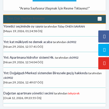
"Arama Sayfasına Ulaşmak İçin Resme Tıklayınız!"
Son Cvp Yazilan Konular
Yönetici seçiminde oy sayısı
tarafından
Tülay ÖNEN SAVRAN
[Mayıs 19, 2026, 01:24:58 ÖS]
Ynt: kat mülkiyeti ne demek acaba
tarafından
ck0902
[Nisan 29, 2026, 12:57:41 ÖÖ]
Ynt: Apartmana hidrofor sistemi Hk.
tarafından
ck0902
[Nisan 29, 2026, 12:54:04 ÖÖ]
Ynt: Doğalgazlı Merkezi sistemden Bireysele geçiş hakkında
tarafından
ck0902
[Nisan 29, 2026, 12:49:07 ÖÖ]
Dağıstan apartmanı yönetici secimi
tarafından
tekyürek
[Ocak 12, 2026, 09:23:55 ÖS]