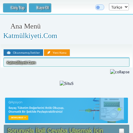
Giriş Yap
Kayıt Ol
Ana Menü
Katmülkiyeti.Com
Okunmamış İletiler
Yeni Konu
Katmülkiyeti.Com
Sorunuzla İlgili Cevaba Ulaşmak İçin