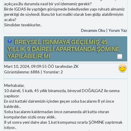
açıkçası.Bu durumda nasıl bir yol izlememiz gerekir?
Birde IGDAS ile yaptığım görüşmede belediyeden yapı ruhsatı almamiz
gerektigi de söylendi. Bunu bir kat maliki olarak ben gidip alabilirmiyim
acaba?
Simdiden tesekkurler..
Devamını Oku
|
Yorum Yaz
BREYSEL ISINMAYA GEÇİLMİŞ 45
YILLIK 9 DAİRELİ APARTMANDA ŞÖMİNE
YAPILABİLİR Mİ
Mart 10, 2024, 09:09:55 ÖÖ tarafından
ZK
Görüntülenme: 6886 | Yorumlar: 2
Merhabalar,
10 daireli, 5 katlı, 45 yıllık binamızda, bireysel DOĞALGAZ ile ısınma
yapılıyor.
En üst kattaki dairemizin içinden geçen soba bacalarını 8 yıl önce
kaldırdık..
Soba bacalarını kaldırmadan önce zamanında alt katta oturan
komşulardan sözlü onay aldık..
8 yıl sonra yeni daire alan 1.kat komşumuz ısrarla ŞÖMİNE yaptırmak
istiyor..