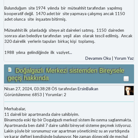
Bulunduğum site 1974 yılında bir müteahhit tarafından yapılmış
kooperatif değil. 1470 adet bir site yapmaya çalışmış ancak 1150
adet olunca site inşaatını bitirmiş.
Müteahhit ilk planladığı siteye ait daireleri satmış. 1150 daireden
sonrası alan belediye tarafından yeşil alan olarak tescil edilmiş. Ancak
320 dairelik yerlerin tapuları birkaç kişi toplamış.
1988 yılına gelindiğinde ilk vaziyet
...
Devamını Oku
|
Yorum Yaz
Doğalgazlı Merkezi sistemden Bireysele
geçiş hakkında
Nisan 27, 2024, 03:38:28 ÖS tarafından
ErsinBalkan
Görüntülenme: 6853 | Yorumlar: 2
Merhabalar,
11 daireli bir apartmanda daire sahibiyim.
Binamızda eski tip bir Dogalgazlı merkezi sistem ile ısınma saglanmakta.
Apartmanda ben dahil 7 daire sahibi bireysel sisteme geçmek istiyoruz.
Lakin şöyle bir sorunumuz var apartman yöneticimiz su an yurtdışında
ve karar defteri kendisinde bulunuyor. Ne zaman döneceği de meçhul