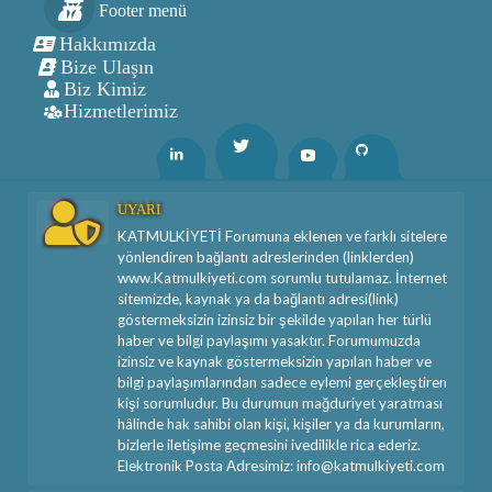
Footer menü
Hakkımızda
Bize Ulaşın
Biz Kimiz
Hizmetlerimiz
Twitter
Linkedin
Youtube
Github
UYARI
KATMULKİYETİ Forumuna eklenen ve farklı sitelere
yönlendiren bağlantı adreslerinden (linklerden)
www.Katmulkiyeti.com sorumlu tutulamaz. İnternet
sitemizde, kaynak ya da bağlantı adresi(link)
göstermeksizin izinsiz bir şekilde yapılan her türlü
haber ve bilgi paylaşımı yasaktır. Forumumuzda
izinsiz ve kaynak göstermeksizin yapılan haber ve
bilgi paylaşımlarından sadece eylemi gerçekleştiren
kişi sorumludur. Bu durumun mağduriyet yaratması
hâlinde hak sahibi olan kişi, kişiler ya da kurumların,
bizlerle iletişime geçmesini ivedilikle rica ederiz.
Elektronik Posta Adresimiz: info@katmulkiyeti.com