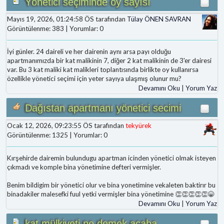
Yönetici seçiminde oy sayısı
Mayıs 19, 2026, 01:24:58 ÖS tarafından
Tülay ÖNEN SAVRAN
Görüntülenme: 383 | Yorumlar: 0
İyi günler. 24 daireli ve her dairenin aynı arsa payı olduğu
apartmanımızda bir kat malikinin 7, diğer 2 kat malikinin de 3'er dairesi
var. Bu 3 kat maliki kat malikleri toplantısında birlikte oy kullanırsa
özellikle yönetici seçimi için yeter sayıya ulaşmış olunur mu?
Devamını Oku
|
Yorum Yaz
Dağıstan apartmanı yönetici secimi
Ocak 12, 2026, 09:23:55 ÖS tarafından
tekyürek
Görüntülenme: 1325 | Yorumlar: 0
Kırşehirde dairemin bulundugu apartman icinden yönetici olmak isteyen
çıkmadı ve komple bina yönetimine defteri vermişler.
Benim bildigim bir yönetici olur ve bina yonetimine vekaleten baktirır bu
binadakiler malesefki fuul yetki vermişler bina yönetimine 👏👏👏👏👏😁
Devamını Oku
|
Yorum Yaz
kat mülkiyeti ne demek acaba