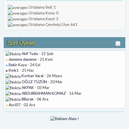
Ortalama İleti: 1
Ortalama Konu: 0
Ortalama Kayıt: 2
Ortalama Çevrimiçi Üye: 661
Son Üyeler
Akif Tuzlu
- 22 Şub
deneme deneme
- 21 Ksm
Bekir Kaya
- 24 Eyl
Kmk1
- 25 Haz
Korhan Varal
- 26 Mayıs
OĞUZ TÜZÜN
- 20 Mar
AKPAK
- 03 Mar
ABDURRAHMAN KOMAZ
- 16 Mar
BBurak
- 06 Ara
Avci07
- 02 Ara