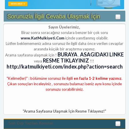
Sorunuzla İlgili Cevaba Ulaşmak İçin
Sayın Üyelerimiz,
Biraz sonra soracağınız sorulara benzer bir çok soru
www.KatMulkiyeti.Com
içinde yanıtlanmış olabilir.
Lütfen beklememeniz adına sorunuz ile ilgili daha önce verilen cevaplar
arasında küçük bir araştırma yapınız.
BURAYA
ASAGIDAKI LINKE
Arama sayfasına ulaşmak için !
,
RESME TIKLAYINIZ
veya
!!!
http://katmulkiyeti.com/index.php?action=search
"Kelime(ler)" : bölümüne sorunuz ile ilgili
en fazla 1-2 kelime yazınız
.
Çıkan sonuçları inceleyiniz , sorunuzu bulamaz iseniz aynı konu içinde
sorunuzu sorabilirsiniz.
"Arama Sayfasına Ulaşmak İçin Resme Tıklayınız!"
Son Cvp Yazilan Konular