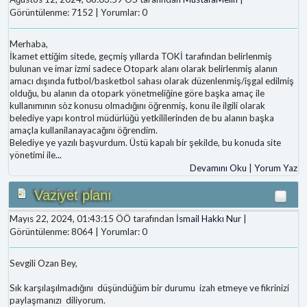
Görüntülenme: 7152 | Yorumlar: 0
Merhaba,
İkamet ettiğim sitede, geçmiş yıllarda TOKİ tarafından belirlenmiş
bulunan ve imar izmi sadece Otopark alanı olarak belirlenmiş alanın
amacı dışında futbol/basketbol sahası olarak düzenlenmiş/işgal edilmiş
olduğu, bu alanın da otopark yönetmeliğine göre başka amaç ile
kullanımının sòz konusu olmadığını öğrenmiş, konu ile ilgili olarak
belediye yapı kontrol müdürlüğü yetkililerinden de bu alanın başka
amaçla kullanilanayacağını öğrendim.
Belediye ye yazılı başvurdum. Üstü kapalı bir şekilde, bu konuda site
yönetimi ile
...
Devamını Oku
|
Yorum Yaz
Vaziyet planı
Mayıs 22, 2024, 01:43:15 ÖÖ tarafından
İsmail Hakkı Nur
|
Görüntülenme: 8064 | Yorumlar: 0
Sevgili Ozan Bey,
Sık karşılaşılmadığını düşündüğüm bir durumu izah etmeye ve fikrinizi
paylaşmanızı diliyorum.