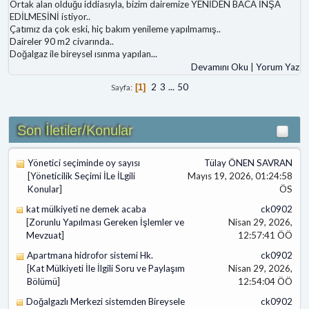
Ortak alan olduğu iddiasıyla, bizim dairemize YENİDEN BACA İNŞA
EDİLMESİNİ istiyor..
Çatımız da çok eski, hiç bakım yenileme yapılmamış..
Daireler 90 m2 civarında..
Doğalgaz ile bireysel ısınma yapılan
...
Devamını Oku
|
Yorum Yaz
2
3
...
50
Sayfa
1
Son İletiler/Konular
Yönetici seçiminde oy sayısı
Tülay ÖNEN SAVRAN
[
Yöneticilik Seçimi İLe İLgili
Mayıs 19, 2026, 01:24:58
Konular
]
ÖS
kat mülkiyeti ne demek acaba
ck0902
[
Zorunlu Yapılması Gereken İşlemler ve
Nisan 29, 2026,
Mevzuat
]
12:57:41 ÖÖ
Apartmana hidrofor sistemi Hk.
ck0902
[
Kat Mülkiyeti İle İlgili Soru ve Paylaşım
Nisan 29, 2026,
Bölümü
]
12:54:04 ÖÖ
Doğalgazlı Merkezi sistemden Bireysele
ck0902