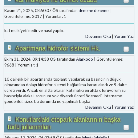
Kasım 21, 2025, 08:50:07 ÖS tarafından
deneme deneme
|
Görüntülenme: 2017 | Yorumlar: 1
kat mulkiyeti nedir ve nasıl yapılır.
Devamını Oku
|
Yorum Yaz
Apartmana hidrofor sistemi Hk.
Ekim 31, 2024, 09:14:38 ÖS tarafından
Alarkooo
| Görüntülenme:
9668 | Yorumlar: 1
10 dairelik bir apartmanda toplantı yapılarak su basıncının düşük
olmasından dolayı hidrofor sistemi bağlatilma kararı alındı ve 9 daire
ücreti verdi. Ancak en altta oturan kat maliki en altta oturuyorum su
basınciyla alakalı sorunum yok diyerek ücreti ödemedi. İhtarname
gönderildi. sizce bu durumda ne yapılmalı başka
Devamını Oku
|
Yorum Yaz
Konutlardaki otopark alanlarının başka
türlü jullanımları
Ağustos 12, 2024, 06:03:59 ÖS tarafından
MustafaMelih
|