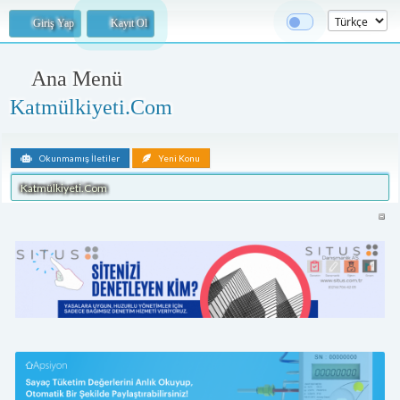
Giriş Yap
Kayıt Ol
Ana Menü
Katmülkiyeti.Com
Okunmamış İletiler
Yeni Konu
Katmülkiyeti.Com