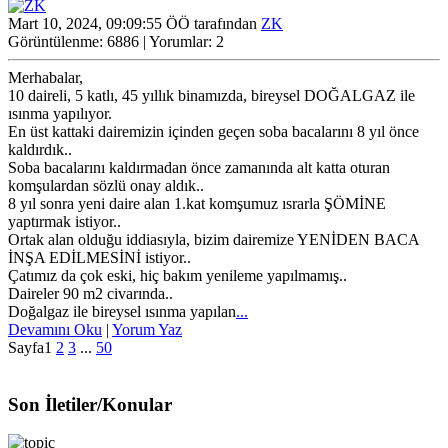
Mart 10, 2024, 09:09:55 ÖÖ tarafından
ZK
Görüntülenme: 6886 | Yorumlar: 2
Merhabalar,
10 daireli, 5 katlı, 45 yıllık binamızda, bireysel DOĞALGAZ ile
ısınma yapılıyor.
En üst kattaki dairemizin içinden geçen soba bacalarını 8 yıl önce
kaldırdık..
Soba bacalarını kaldırmadan önce zamanında alt katta oturan
komşulardan sözlü onay aldık..
8 yıl sonra yeni daire alan 1.kat komşumuz ısrarla ŞÖMİNE
yaptırmak istiyor..
Ortak alan olduğu iddiasıyla, bizim dairemize YENİDEN BACA
İNŞA EDİLMESİNİ istiyor..
Çatımız da çok eski, hiç bakım yenileme yapılmamış..
Daireler 90 m2 civarında..
Doğalgaz ile bireysel ısınma yapılan
...
Devamını Oku
|
Yorum Yaz
Sayfa
1
2
3
...
50
Son İletiler/Konular