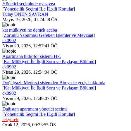
Yönetici seçiminde oy sayısı
[
Yöneticilik Seçimi İLe İLgili Konular
]
Tülay ÖNEN SAVRAN
Mayıs 19, 2026, 01:24:58 ÖS
kat mülkiyeti ne demek acaba
[
Zorunlu Yapılması Gereken İşlemler ve Mevzuat
]
ck0902
Nisan 29, 2026, 12:57:41 ÖÖ
Apartmana hidrofor sistemi Hk.
[
Kat Mülkiyeti İle İlgili Soru ve Paylaşım Bölümü
]
ck0902
Nisan 29, 2026, 12:54:04 ÖÖ
Doğalgazlı Merkezi sistemden Bireysele geçiş hakkında
[
Kat Mülkiyeti İle İlgili Soru ve Paylaşım Bölümü
]
ck0902
Nisan 29, 2026, 12:49:07 ÖÖ
Dağıstan apartmanı yönetici secimi
[
Yöneticilik Seçimi İLe İLgili Konular
]
tekyürek
Ocak 12, 2026, 09:23:55 ÖS