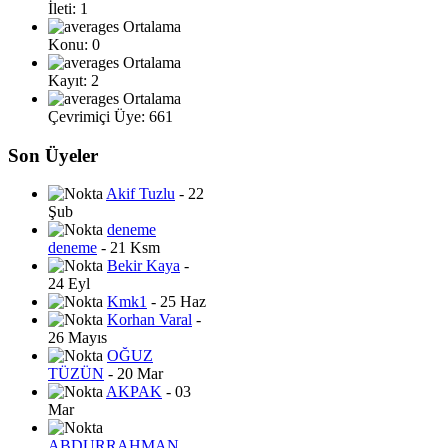
İleti: 1
Ortalama
Konu: 0
Ortalama
Kayıt: 2
Ortalama
Çevrimiçi Üye: 661
Son Üyeler
Akif Tuzlu
- 22
Şub
deneme
deneme
- 21 Ksm
Bekir Kaya
-
24 Eyl
Kmk1
- 25 Haz
Korhan Varal
-
26 Mayıs
OĞUZ
TÜZÜN
- 20 Mar
AKPAK
- 03
Mar
ABDURRAHMAN