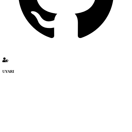
UYARI
KATMULKİYETİ Forumuna eklenen ve farklı sitelere yönlendiren
bağlantı adreslerinden (linklerden) www.Katmulkiyeti.com sorumlu
tutulamaz. İnternet sitemizde, kaynak ya da bağlantı adresi(link)
göstermeksizin izinsiz bir şekilde yapılan her türlü haber ve bilgi
paylaşımı yasaktır. Forumumuzda izinsiz ve kaynak göstermeksizin
yapılan haber ve bilgi paylaşımlarından sadece eylemi gerçekleştiren
kişi sorumludur. Bu durumun mağduriyet yaratması hâlinde hak
sahibi olan kişi, kişiler ya da kurumların, bizlerle iletişime geçmesini
ivedilikle rica ederiz. Elektronik Posta Adresimiz:
info@katmulkiyeti.com