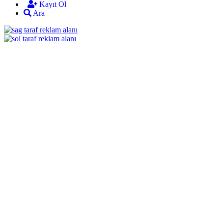
Kayıt Ol
Ara
mekan
bizim
almanya
chat
sohbet
cinsel
sohbet
sohbet
mobil
sohbet
dini
chat