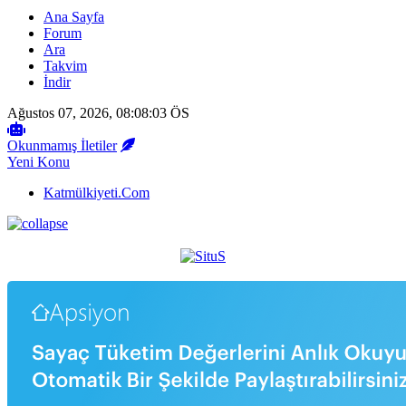
Ana Sayfa
Forum
Ara
Takvim
İndir
Ağustos 07, 2026, 08:08:03 ÖS
Okunmamış İletiler
Yeni Konu
Katmülkiyeti.Com