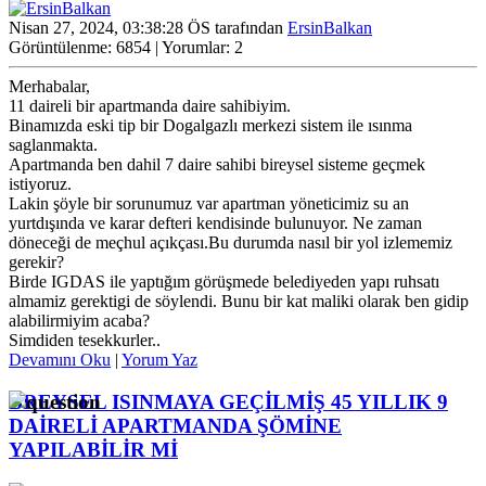
Nisan 27, 2024, 03:38:28 ÖS tarafından
ErsinBalkan
Görüntülenme: 6854 | Yorumlar: 2
Merhabalar,
11 daireli bir apartmanda daire sahibiyim.
Binamızda eski tip bir Dogalgazlı merkezi sistem ile ısınma
saglanmakta.
Apartmanda ben dahil 7 daire sahibi bireysel sisteme geçmek
istiyoruz.
Lakin şöyle bir sorunumuz var apartman yöneticimiz su an
yurtdışında ve karar defteri kendisinde bulunuyor. Ne zaman
döneceği de meçhul açıkçası.Bu durumda nasıl bir yol izlememiz
gerekir?
Birde IGDAS ile yaptığım görüşmede belediyeden yapı ruhsatı
almamiz gerektigi de söylendi. Bunu bir kat maliki olarak ben gidip
alabilirmiyim acaba?
Simdiden tesekkurler..
Devamını Oku
|
Yorum Yaz
BREYSEL ISINMAYA GEÇİLMİŞ 45 YILLIK 9
DAİRELİ APARTMANDA ŞÖMİNE
YAPILABİLİR Mİ