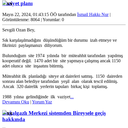
Vaziyet planı
Mayıs 22, 2024, 01:43:15 ÖÖ tarafından
İsmail Hakkı Nur
|
Görüntülenme: 8064 | Yorumlar: 0
Sevgili Ozan Bey,
Sık karşılaşılmadığını düşündüğüm bir durumu izah etmeye ve
fikrinizi paylaşmanızı diliyorum.
Bulunduğum site 1974 yılında bir müteahhit tarafından yapılmış
kooperatif değil. 1470 adet bir site yapmaya çalışmış ancak 1150
adet olunca site inşaatını bitirmiş.
Müteahhit ilk planladığı siteye ait daireleri satmış. 1150 daireden
sonrası alan belediye tarafından yeşil alan olarak tescil edilmiş.
Ancak 320 dairelik yerlerin tapuları birkaç kişi toplamış.
1988 yılına gelindiğinde ilk vaziyet
...
Devamını Oku
|
Yorum Yaz
Doğalgazlı Merkezi sistemden Bireysele geçiş
hakkında