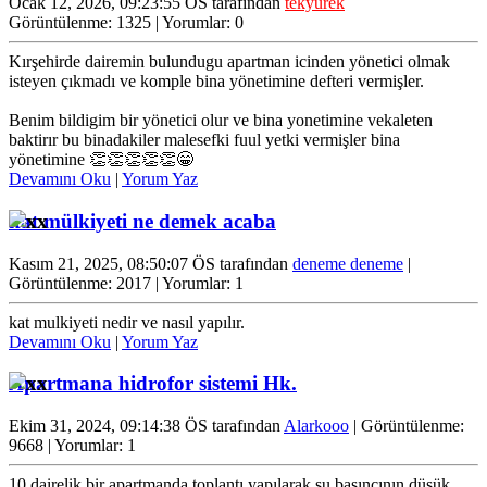
Ocak 12, 2026, 09:23:55 ÖS tarafından
tekyürek
Görüntülenme: 1325 | Yorumlar: 0
Kırşehirde dairemin bulundugu apartman icinden yönetici olmak
isteyen çıkmadı ve komple bina yönetimine defteri vermişler.
Benim bildigim bir yönetici olur ve bina yonetimine vekaleten
baktirır bu binadakiler malesefki fuul yetki vermişler bina
yönetimine 👏👏👏👏👏😁
Devamını Oku
|
Yorum Yaz
kat mülkiyeti ne demek acaba
Kasım 21, 2025, 08:50:07 ÖS tarafından
deneme deneme
|
Görüntülenme: 2017 | Yorumlar: 1
kat mulkiyeti nedir ve nasıl yapılır.
Devamını Oku
|
Yorum Yaz
Apartmana hidrofor sistemi Hk.
Ekim 31, 2024, 09:14:38 ÖS tarafından
Alarkooo
| Görüntülenme:
9668 | Yorumlar: 1
10 dairelik bir apartmanda toplantı yapılarak su basıncının düşük