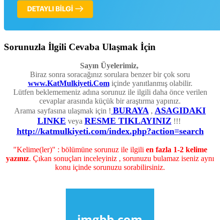
Sorunuzla İlgili Cevaba Ulaşmak İçin
Sayın Üyelerimiz,
Biraz sonra soracağınız sorulara benzer bir çok soru
www.KatMulkiyeti.Com
içinde yanıtlanmış olabilir.
Lütfen beklememeniz adına sorunuz ile ilgili daha önce verilen
cevaplar arasında küçük bir araştırma yapınız.
BURAYA
ASAGIDAKI
Arama sayfasına ulaşmak için !
,
LINKE
RESME TIKLAYINIZ
veya
!!!
http://katmulkiyeti.com/index.php?action=search
"Kelime(ler)" : bölümüne sorunuz ile ilgili
en fazla 1-2 kelime
yazınız
. Çıkan sonuçları inceleyiniz , sorunuzu bulamaz iseniz aynı
konu içinde sorunuzu sorabilirsiniz.