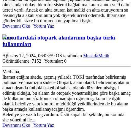
olmasından dolayı hidrofor sistemi bağlatilma kararı alındı ve 9 daire
ücreti verdi. Ancak en altta oturan kat maliki en altta oturuyorum su
basınciyla alakalı sorunum yok diyerek ücreti ödemedi. İhtarname
gönderildi. sizce bu durumda ne yapılmalı başka
Devamını Oku
|
Yorum Yaz
Konutlardaki otopark alanlarının başka türlü
jullanımları
Ağustos 12, 2024, 06:03:59 ÖS tarafından
MustafaMelih
|
Görüntülenme: 7152 | Yorumlar: 0
Merhaba,
İkamet ettiğim sitede, geçmiş yıllarda TOKİ tarafından belirlenmiş
bulunan ve imar izmi sadece Otopark alanı olarak belirlenmiş alanın
amacı dışında futbol/basketbol sahası olarak düzenlenmiş/işgal
edilmiş olduğu, bu alanın da otopark yönetmeliğine göre başka amaç
ile kullanımının sòz konusu olmadığını öğrenmiş, konu ile ilgili
olarak belediye yapı kontrol müdürlüğü yetkililerinden de bu alanın
başka amaçla kullanilanayacağını öğrendim.
Belediye ye yazılı başvurdum. Üstü kapalı bir şekilde, bu konuda
site yönetimi ile
...
Devamını Oku
|
Yorum Yaz