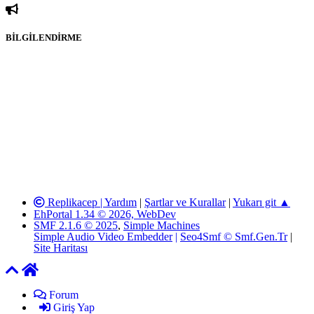
BİLGİLENDİRME
sitesi olarak hizmet veren
www.katmulkiyeti.com'
da, 5651 Sayılı
Kanunun 8. Maddesine ve T.C.K'nın 125. Maddesine göre, yapılan
gönderi (konu, yorum) paylaşımlarının tüm sorumluluğu forum
üyelerimize aittir. www.katmulkiyeti.com Forumuna iletilecek olan
şikayetler, elektronik posta adresimize gönderildikten en geç üç (3)
iş günü içerisinde, ilgili kanunlar ve yönetmelikler çerçevesinde
tarafımızca incelenerek site yöneticilerimiz tarafından gereken
çalışmaların yapılmasının ardından ilgili kişi ya da kuruma yazılı
açıklama yapılacaktır. Elektronik Posta Adresimiz:
info@katmulkiyeti.com
Replikacep |
Yardım
|
Şartlar ve Kurallar
|
Yukarı git ▲
EhPortal 1.34 © 2026, WebDev
SMF 2.1.6 © 2025
,
Simple Machines
Simple Audio Video Embedder
|
Seo4Smf © Smf.Gen.Tr
|
Site Haritası
Forum
Giriş Yap