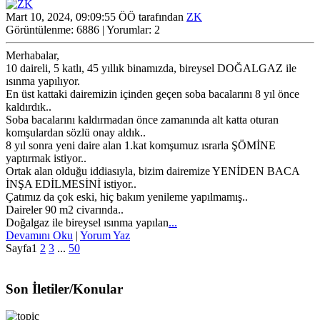
Mart 10, 2024, 09:09:55 ÖÖ tarafından
ZK
Görüntülenme: 6886 | Yorumlar: 2
Merhabalar,
10 daireli, 5 katlı, 45 yıllık binamızda, bireysel DOĞALGAZ ile
ısınma yapılıyor.
En üst kattaki dairemizin içinden geçen soba bacalarını 8 yıl önce
kaldırdık..
Soba bacalarını kaldırmadan önce zamanında alt katta oturan
komşulardan sözlü onay aldık..
8 yıl sonra yeni daire alan 1.kat komşumuz ısrarla ŞÖMİNE
yaptırmak istiyor..
Ortak alan olduğu iddiasıyla, bizim dairemize YENİDEN BACA
İNŞA EDİLMESİNİ istiyor..
Çatımız da çok eski, hiç bakım yenileme yapılmamış..
Daireler 90 m2 civarında..
Doğalgaz ile bireysel ısınma yapılan
...
Devamını Oku
|
Yorum Yaz
Sayfa
1
2
3
...
50
Son İletiler/Konular