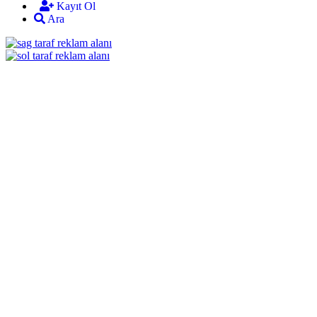
Kayıt Ol
Ara
mekan
bizim
almanya
chat
sohbet
cinsel
sohbet
sohbet
mobil
sohbet
dini
chat