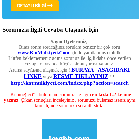
Sorunuzla İlgili Cevaba Ulaşmak İçin
Sayın Üyelerimiz,
Biraz sonra soracağınız sorulara benzer bir çok soru
www.KatMulkiyeti.Com
içinde yanıtlanmış olabilir.
Lütfen beklememeniz adına sorunuz ile ilgili daha önce verilen
cevaplar arasında küçük bir araştırma yapınız.
BURAYA
ASAGIDAKI
Arama sayfasına ulaşmak için !
,
LINKE
RESME TIKLAYINIZ
veya
!!!
http://katmulkiyeti.com/index.php?action=search
"Kelime(ler)" : bölümüne sorunuz ile ilgili
en fazla 1-2 kelime
yazınız
. Çıkan sonuçları inceleyiniz , sorunuzu bulamaz iseniz aynı
konu içinde sorunuzu sorabilirsiniz.