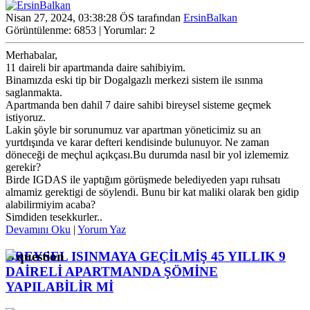
Nisan 27, 2024, 03:38:28 ÖS tarafından
ErsinBalkan
Görüntülenme: 6853 | Yorumlar: 2
Merhabalar,
11 daireli bir apartmanda daire sahibiyim.
Binamızda eski tip bir Dogalgazlı merkezi sistem ile ısınma
saglanmakta.
Apartmanda ben dahil 7 daire sahibi bireysel sisteme geçmek
istiyoruz.
Lakin şöyle bir sorunumuz var apartman yöneticimiz su an
yurtdışında ve karar defteri kendisinde bulunuyor. Ne zaman
döneceği de meçhul açıkçası.Bu durumda nasıl bir yol izlememiz
gerekir?
Birde IGDAS ile yaptığım görüşmede belediyeden yapı ruhsatı
almamiz gerektigi de söylendi. Bunu bir kat maliki olarak ben gidip
alabilirmiyim acaba?
Simdiden tesekkurler..
Devamını Oku
|
Yorum Yaz
BREYSEL ISINMAYA GEÇİLMİŞ 45 YILLIK 9
DAİRELİ APARTMANDA ŞÖMİNE
YAPILABİLİR Mİ