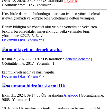
Ocak 12, 2026, 09:23:55 ÖS tarafından
tekyürek
Görüntülenme: 1325 | Yorumlar: 0
Kırşehirde dairemin bulundugu apartman icinden yönetici olmak
isteyen çıkmadı ve komple bina yönetimine defteri vermişler.
Benim bildigim bir yönetici olur ve bina yonetimine vekaleten
baktirır bu binadakiler malesefki fuul yetki vermişler bina
yönetimine 👏👏👏👏👏😁
Devamını Oku
|
Yorum Yaz
kat mülkiyeti ne demek acaba
Kasım 21, 2025, 08:50:07 ÖS tarafından
deneme deneme
|
Görüntülenme: 2017 | Yorumlar: 1
kat mulkiyeti nedir ve nasıl yapılır.
Devamını Oku
|
Yorum Yaz
Apartmana hidrofor sistemi Hk.
Ekim 31, 2024, 09:14:38 ÖS tarafından
Alarkooo
| Görüntülenme:
9668 | Yorumlar: 1
10 dairelik bir apartmanda toplantı yapılarak su basıncının düşük