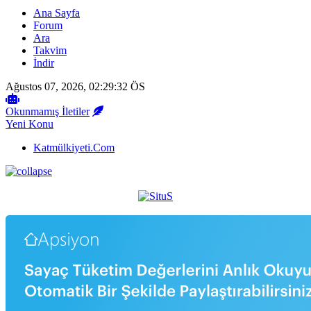
Ana Sayfa
Forum
Ara
Takvim
İndir
Ağustos 07, 2026, 02:29:32 ÖS
Okunmamış İletiler
Yeni Konu
Katmülkiyeti.Com