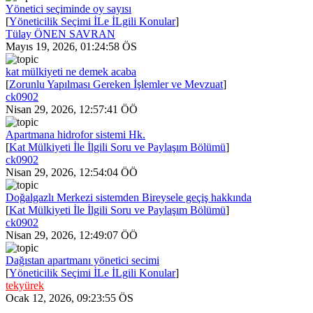
Yönetici seçiminde oy sayısı
[
Yöneticilik Seçimi İLe İLgili Konular
]
Tülay ÖNEN SAVRAN
Mayıs 19, 2026, 01:24:58 ÖS
kat mülkiyeti ne demek acaba
[
Zorunlu Yapılması Gereken İşlemler ve Mevzuat
]
ck0902
Nisan 29, 2026, 12:57:41 ÖÖ
Apartmana hidrofor sistemi Hk.
[
Kat Mülkiyeti İle İlgili Soru ve Paylaşım Bölümü
]
ck0902
Nisan 29, 2026, 12:54:04 ÖÖ
Doğalgazlı Merkezi sistemden Bireysele geçiş hakkında
[
Kat Mülkiyeti İle İlgili Soru ve Paylaşım Bölümü
]
ck0902
Nisan 29, 2026, 12:49:07 ÖÖ
Dağıstan apartmanı yönetici secimi
[
Yöneticilik Seçimi İLe İLgili Konular
]
tekyürek
Ocak 12, 2026, 09:23:55 ÖS