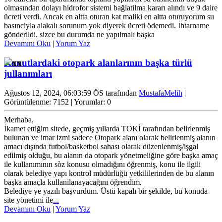
olmasından dolayı hidrofor sistemi bağlatilma kararı alındı ve 9 daire
ücreti verdi. Ancak en altta oturan kat maliki en altta oturuyorum su
basınciyla alakalı sorunum yok diyerek ücreti ödemedi. İhtarname
gönderildi. sizce bu durumda ne yapılmalı başka
Devamını Oku
|
Yorum Yaz
Konutlardaki otopark alanlarının başka türlü
jullanımları
Ağustos 12, 2024, 06:03:59 ÖS tarafından
MustafaMelih
|
Görüntülenme: 7152 | Yorumlar: 0
Merhaba,
İkamet ettiğim sitede, geçmiş yıllarda TOKİ tarafından belirlenmiş
bulunan ve imar izmi sadece Otopark alanı olarak belirlenmiş alanın
amacı dışında futbol/basketbol sahası olarak düzenlenmiş/işgal
edilmiş olduğu, bu alanın da otopark yönetmeliğine göre başka amaç
ile kullanımının sòz konusu olmadığını öğrenmiş, konu ile ilgili
olarak belediye yapı kontrol müdürlüğü yetkililerinden de bu alanın
başka amaçla kullanilanayacağını öğrendim.
Belediye ye yazılı başvurdum. Üstü kapalı bir şekilde, bu konuda
site yönetimi ile
...
Devamını Oku
|
Yorum Yaz