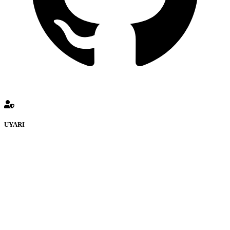
UYARI
KATMULKİYETİ Forumuna eklenen ve farklı sitelere yönlendiren
bağlantı adreslerinden (linklerden) www.Katmulkiyeti.com sorumlu
tutulamaz. İnternet sitemizde, kaynak ya da bağlantı adresi(link)
göstermeksizin izinsiz bir şekilde yapılan her türlü haber ve bilgi
paylaşımı yasaktır. Forumumuzda izinsiz ve kaynak göstermeksizin
yapılan haber ve bilgi paylaşımlarından sadece eylemi gerçekleştiren
kişi sorumludur. Bu durumun mağduriyet yaratması hâlinde hak
sahibi olan kişi, kişiler ya da kurumların, bizlerle iletişime geçmesini
ivedilikle rica ederiz. Elektronik Posta Adresimiz:
info@katmulkiyeti.com