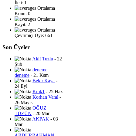
İleti: 1
Ortalama
Konu: 0
Ortalama
Kayıt: 2
Ortalama
Çevrimiçi Üye: 661
Son Üyeler
Akif Tuzlu
- 22
Şub
deneme
deneme
- 21 Ksm
Bekir Kaya
-
24 Eyl
Kmk1
- 25 Haz
Korhan Varal
-
26 Mayıs
OĞUZ
TÜZÜN
- 20 Mar
AKPAK
- 03
Mar
ABDURRAHMAN