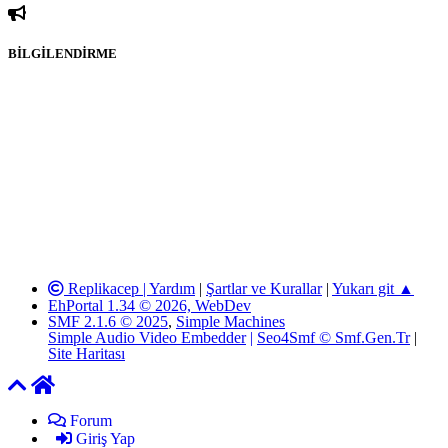
BİLGİLENDİRME
sitesi olarak hizmet veren
www.katmulkiyeti.com'
da, 5651 Sayılı
Kanunun 8. Maddesine ve T.C.K'nın 125. Maddesine göre, yapılan
gönderi (konu, yorum) paylaşımlarının tüm sorumluluğu forum
üyelerimize aittir. www.katmulkiyeti.com Forumuna iletilecek olan
şikayetler, elektronik posta adresimize gönderildikten en geç üç (3)
iş günü içerisinde, ilgili kanunlar ve yönetmelikler çerçevesinde
tarafımızca incelenerek site yöneticilerimiz tarafından gereken
çalışmaların yapılmasının ardından ilgili kişi ya da kuruma yazılı
açıklama yapılacaktır. Elektronik Posta Adresimiz:
info@katmulkiyeti.com
Replikacep |
Yardım
|
Şartlar ve Kurallar
|
Yukarı git ▲
EhPortal 1.34 © 2026, WebDev
SMF 2.1.6 © 2025
,
Simple Machines
Simple Audio Video Embedder
|
Seo4Smf © Smf.Gen.Tr
|
Site Haritası
Forum
Giriş Yap