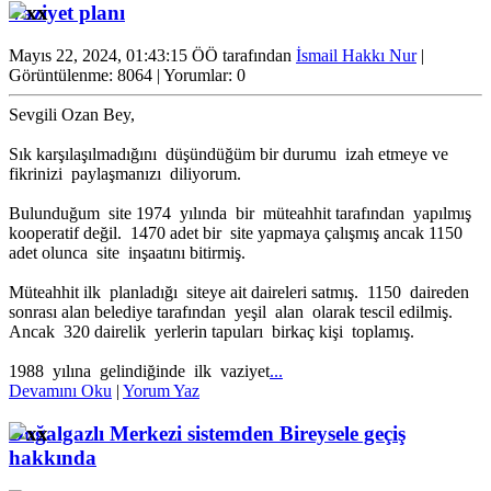
Vaziyet planı
Mayıs 22, 2024, 01:43:15 ÖÖ tarafından
İsmail Hakkı Nur
|
Görüntülenme: 8064 | Yorumlar: 0
Sevgili Ozan Bey,
Sık karşılaşılmadığını düşündüğüm bir durumu izah etmeye ve
fikrinizi paylaşmanızı diliyorum.
Bulunduğum site 1974 yılında bir müteahhit tarafından yapılmış
kooperatif değil. 1470 adet bir site yapmaya çalışmış ancak 1150
adet olunca site inşaatını bitirmiş.
Müteahhit ilk planladığı siteye ait daireleri satmış. 1150 daireden
sonrası alan belediye tarafından yeşil alan olarak tescil edilmiş.
Ancak 320 dairelik yerlerin tapuları birkaç kişi toplamış.
1988 yılına gelindiğinde ilk vaziyet
...
Devamını Oku
|
Yorum Yaz
Doğalgazlı Merkezi sistemden Bireysele geçiş
hakkında