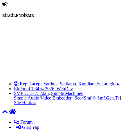
BİLGİLENDİRME
sitesi olarak hizmet veren
www.katmulkiyeti.com'
da, 5651 Sayılı
Kanunun 8. Maddesine ve T.C.K'nın 125. Maddesine göre, yapılan
gönderi (konu, yorum) paylaşımlarının tüm sorumluluğu forum
üyelerimize aittir. www.katmulkiyeti.com Forumuna iletilecek olan
şikayetler, elektronik posta adresimize gönderildikten en geç üç (3)
iş günü içerisinde, ilgili kanunlar ve yönetmelikler çerçevesinde
tarafımızca incelenerek site yöneticilerimiz tarafından gereken
çalışmaların yapılmasının ardından ilgili kişi ya da kuruma yazılı
açıklama yapılacaktır. Elektronik Posta Adresimiz:
info@katmulkiyeti.com
Replikacep |
Yardım
|
Şartlar ve Kurallar
|
Yukarı git ▲
EhPortal 1.34 © 2026, WebDev
SMF 2.1.6 © 2025
,
Simple Machines
Simple Audio Video Embedder
|
Seo4Smf © Smf.Gen.Tr
|
Site Haritası
Forum
Giriş Yap