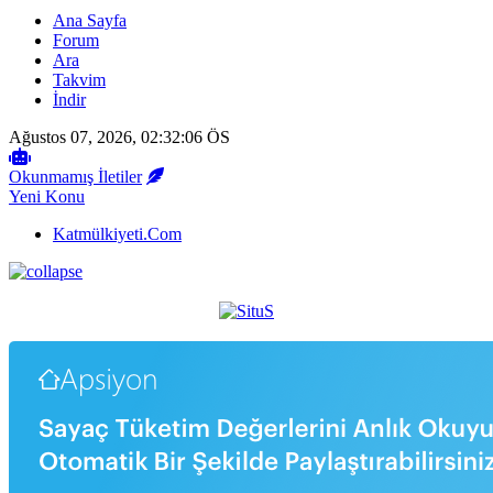
Ana Sayfa
Forum
Ara
Takvim
İndir
Ağustos 07, 2026, 02:32:06 ÖS
Okunmamış İletiler
Yeni Konu
Katmülkiyeti.Com