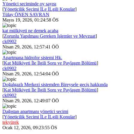
Yönetici seçiminde oy sayısı
[
Yöneticilik Seçimi İLe İLgili Konular
]
Tülay ÖNEN SAVRAN
Mayıs 19, 2026, 01:24:58 ÖS
kat mülkiyeti ne demek acaba
[
Zorunlu Yapılması Gereken İşlemler ve Mevzuat
]
ck0902
Nisan 29, 2026, 12:57:41 ÖÖ
Apartmana hidrofor sistemi Hk.
[
Kat Mülkiyeti İle İlgili Soru ve Paylaşım Bölümü
]
ck0902
Nisan 29, 2026, 12:54:04 ÖÖ
Doğalgazlı Merkezi sistemden Bireysele geçiş hakkında
[
Kat Mülkiyeti İle İlgili Soru ve Paylaşım Bölümü
]
ck0902
Nisan 29, 2026, 12:49:07 ÖÖ
Dağıstan apartmanı yönetici secimi
[
Yöneticilik Seçimi İLe İLgili Konular
]
tekyürek
Ocak 12, 2026, 09:23:55 ÖS