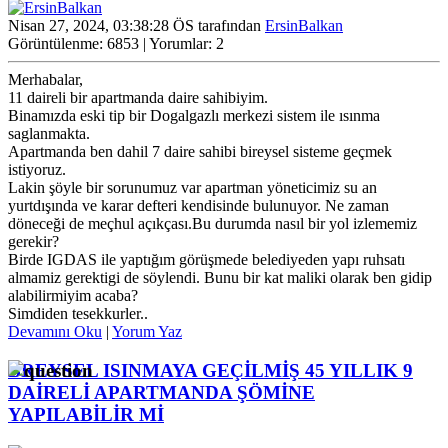
Nisan 27, 2024, 03:38:28 ÖS tarafından
ErsinBalkan
Görüntülenme: 6853 | Yorumlar: 2
Merhabalar,
11 daireli bir apartmanda daire sahibiyim.
Binamızda eski tip bir Dogalgazlı merkezi sistem ile ısınma
saglanmakta.
Apartmanda ben dahil 7 daire sahibi bireysel sisteme geçmek
istiyoruz.
Lakin şöyle bir sorunumuz var apartman yöneticimiz su an
yurtdışında ve karar defteri kendisinde bulunuyor. Ne zaman
döneceği de meçhul açıkçası.Bu durumda nasıl bir yol izlememiz
gerekir?
Birde IGDAS ile yaptığım görüşmede belediyeden yapı ruhsatı
almamiz gerektigi de söylendi. Bunu bir kat maliki olarak ben gidip
alabilirmiyim acaba?
Simdiden tesekkurler..
Devamını Oku
|
Yorum Yaz
BREYSEL ISINMAYA GEÇİLMİŞ 45 YILLIK 9
DAİRELİ APARTMANDA ŞÖMİNE
YAPILABİLİR Mİ