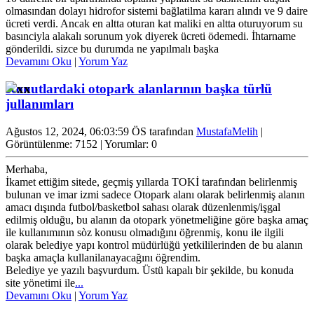
olmasından dolayı hidrofor sistemi bağlatilma kararı alındı ve 9 daire
ücreti verdi. Ancak en altta oturan kat maliki en altta oturuyorum su
basınciyla alakalı sorunum yok diyerek ücreti ödemedi. İhtarname
gönderildi. sizce bu durumda ne yapılmalı başka
Devamını Oku
|
Yorum Yaz
Konutlardaki otopark alanlarının başka türlü
jullanımları
Ağustos 12, 2024, 06:03:59 ÖS tarafından
MustafaMelih
|
Görüntülenme: 7152 | Yorumlar: 0
Merhaba,
İkamet ettiğim sitede, geçmiş yıllarda TOKİ tarafından belirlenmiş
bulunan ve imar izmi sadece Otopark alanı olarak belirlenmiş alanın
amacı dışında futbol/basketbol sahası olarak düzenlenmiş/işgal
edilmiş olduğu, bu alanın da otopark yönetmeliğine göre başka amaç
ile kullanımının sòz konusu olmadığını öğrenmiş, konu ile ilgili
olarak belediye yapı kontrol müdürlüğü yetkililerinden de bu alanın
başka amaçla kullanilanayacağını öğrendim.
Belediye ye yazılı başvurdum. Üstü kapalı bir şekilde, bu konuda
site yönetimi ile
...
Devamını Oku
|
Yorum Yaz