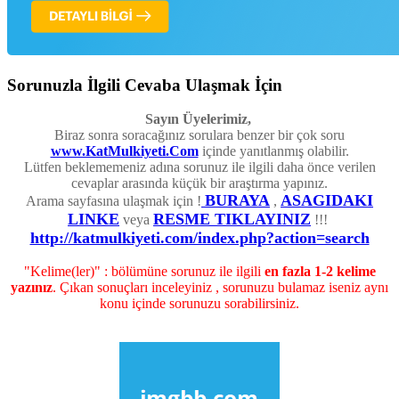
Sorunuzla İlgili Cevaba Ulaşmak İçin
Sayın Üyelerimiz,
Biraz sonra soracağınız sorulara benzer bir çok soru
www.KatMulkiyeti.Com
içinde yanıtlanmış olabilir.
Lütfen beklememeniz adına sorunuz ile ilgili daha önce verilen
cevaplar arasında küçük bir araştırma yapınız.
BURAYA
ASAGIDAKI
Arama sayfasına ulaşmak için !
,
LINKE
RESME TIKLAYINIZ
veya
!!!
http://katmulkiyeti.com/index.php?action=search
"Kelime(ler)" : bölümüne sorunuz ile ilgili
en fazla 1-2 kelime
yazınız
. Çıkan sonuçları inceleyiniz , sorunuzu bulamaz iseniz aynı
konu içinde sorunuzu sorabilirsiniz.