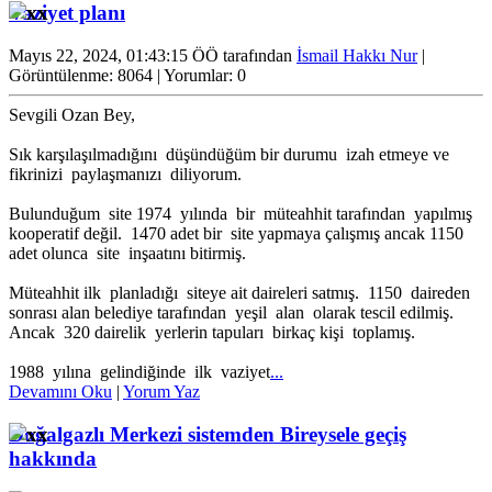
Vaziyet planı
Mayıs 22, 2024, 01:43:15 ÖÖ tarafından
İsmail Hakkı Nur
|
Görüntülenme: 8064 | Yorumlar: 0
Sevgili Ozan Bey,
Sık karşılaşılmadığını düşündüğüm bir durumu izah etmeye ve
fikrinizi paylaşmanızı diliyorum.
Bulunduğum site 1974 yılında bir müteahhit tarafından yapılmış
kooperatif değil. 1470 adet bir site yapmaya çalışmış ancak 1150
adet olunca site inşaatını bitirmiş.
Müteahhit ilk planladığı siteye ait daireleri satmış. 1150 daireden
sonrası alan belediye tarafından yeşil alan olarak tescil edilmiş.
Ancak 320 dairelik yerlerin tapuları birkaç kişi toplamış.
1988 yılına gelindiğinde ilk vaziyet
...
Devamını Oku
|
Yorum Yaz
Doğalgazlı Merkezi sistemden Bireysele geçiş
hakkında