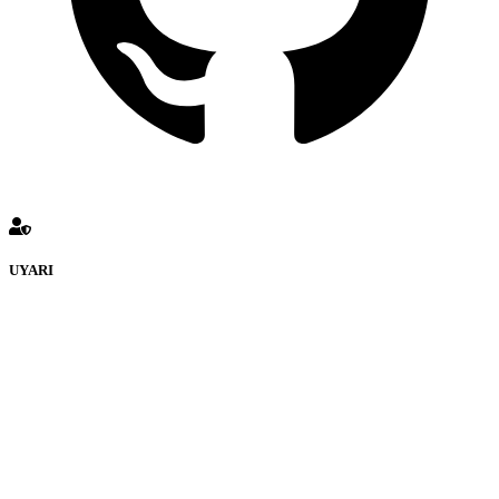
UYARI
KATMULKİYETİ Forumuna eklenen ve farklı sitelere yönlendiren
bağlantı adreslerinden (linklerden) www.Katmulkiyeti.com sorumlu
tutulamaz. İnternet sitemizde, kaynak ya da bağlantı adresi(link)
göstermeksizin izinsiz bir şekilde yapılan her türlü haber ve bilgi
paylaşımı yasaktır. Forumumuzda izinsiz ve kaynak göstermeksizin
yapılan haber ve bilgi paylaşımlarından sadece eylemi gerçekleştiren
kişi sorumludur. Bu durumun mağduriyet yaratması hâlinde hak
sahibi olan kişi, kişiler ya da kurumların, bizlerle iletişime geçmesini
ivedilikle rica ederiz. Elektronik Posta Adresimiz:
info@katmulkiyeti.com