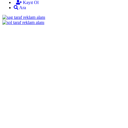
Kayıt Ol
Ara
mekan
bizim
almanya
chat
sohbet
cinsel
sohbet
sohbet
mobil
sohbet
dini
chat