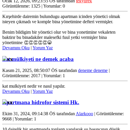
Ocak 12, 2026, 09:23:55 ÖS tarafından
tekyürek
Görüntülenme: 1325 | Yorumlar: 0
Kırşehirde dairemin bulundugu apartman icinden yönetici olmak
isteyen çıkmadı ve komple bina yönetimine defteri vermişler.
Benim bildigim bir yönetici olur ve bina yonetimine vekaleten
baktirır bu binadakiler malesefki fuul yetki vermişler bina
yönetimine 👏👏👏👏👏😁
Devamını Oku
|
Yorum Yaz
kat mülkiyeti ne demek acaba
Kasım 21, 2025, 08:50:07 ÖS tarafından
deneme deneme
|
Görüntülenme: 2017 | Yorumlar: 1
kat mulkiyeti nedir ve nasıl yapılır.
Devamını Oku
|
Yorum Yaz
Apartmana hidrofor sistemi Hk.
Ekim 31, 2024, 09:14:38 ÖS tarafından
Alarkooo
| Görüntülenme:
9668 | Yorumlar: 1
10 dairelik bir apartmanda toplantı yapılarak su basıncının düşük