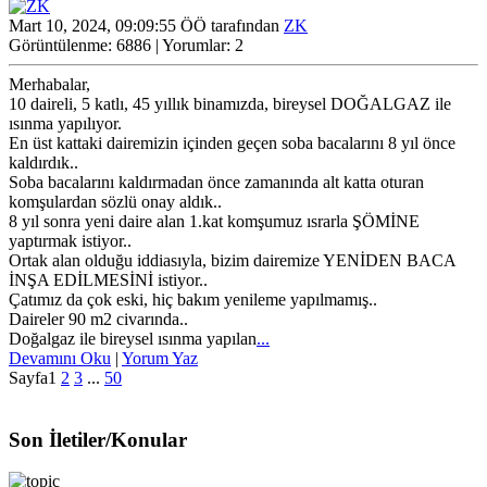
Mart 10, 2024, 09:09:55 ÖÖ tarafından
ZK
Görüntülenme: 6886 | Yorumlar: 2
Merhabalar,
10 daireli, 5 katlı, 45 yıllık binamızda, bireysel DOĞALGAZ ile
ısınma yapılıyor.
En üst kattaki dairemizin içinden geçen soba bacalarını 8 yıl önce
kaldırdık..
Soba bacalarını kaldırmadan önce zamanında alt katta oturan
komşulardan sözlü onay aldık..
8 yıl sonra yeni daire alan 1.kat komşumuz ısrarla ŞÖMİNE
yaptırmak istiyor..
Ortak alan olduğu iddiasıyla, bizim dairemize YENİDEN BACA
İNŞA EDİLMESİNİ istiyor..
Çatımız da çok eski, hiç bakım yenileme yapılmamış..
Daireler 90 m2 civarında..
Doğalgaz ile bireysel ısınma yapılan
...
Devamını Oku
|
Yorum Yaz
Sayfa
1
2
3
...
50
Son İletiler/Konular