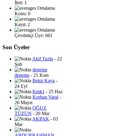
İleti: 1
Ortalama
Konu: 0
Ortalama
Kayıt: 2
Ortalama
Çevrimiçi Üye: 661
Son Üyeler
Akif Tuzlu
- 22
Şub
deneme
deneme
- 21 Ksm
Bekir Kaya
-
24 Eyl
Kmk1
- 25 Haz
Korhan Varal
-
26 Mayıs
OĞUZ
TÜZÜN
- 20 Mar
AKPAK
- 03
Mar
ABDURRAHMAN