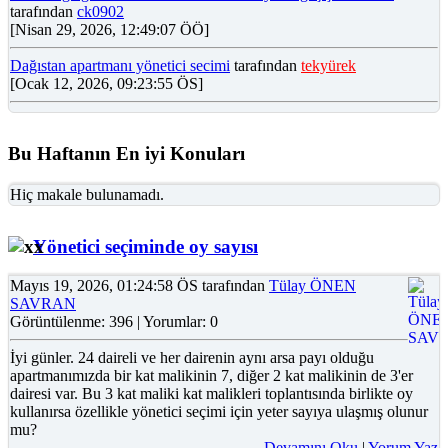
tarafından
ck0902
[Nisan 29, 2026, 12:49:07 ÖÖ]
Dağıstan apartmanı yönetici secimi
tarafından
tekyürek
[Ocak 12, 2026, 09:23:55 ÖS]
Bu Haftanın En iyi Konuları
Hiç makale bulunamadı.
Yönetici seçiminde oy sayısı
Mayıs 19, 2026, 01:24:58 ÖS tarafından
Tülay ÖNEN
SAVRAN
Görüntülenme: 396 | Yorumlar: 0
İyi günler. 24 daireli ve her dairenin aynı arsa payı olduğu
apartmanımızda bir kat malikinin 7, diğer 2 kat malikinin de 3'er
dairesi var. Bu 3 kat maliki kat malikleri toplantısında birlikte oy
kullanırsa özellikle yönetici seçimi için yeter sayıya ulaşmış olunur
mu?
Devamını Oku
|
Yorum Yaz