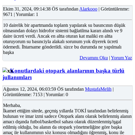
Ekim 31, 2024, 09:14:38 ÖS tarafından
Alarkooo
| Görüntülenme:
9671 | Yorumlar: 1
10 dairelik bir apartmanda toplantı yapılarak su basıncının düşük
olmasından dolayı hidrofor sistemi bağlatilma kararı alındı ve 9
daire ücreti verdi. Ancak en altta oturan kat maliki en altta
oturuyorum su basınciyla alakalı sorunum yok diyerek ücreti
ödemedi. İhtarname gönderildi. sizce bu durumda ne yapılmalı
başka
Devamını Oku
|
Yorum Yaz
Konutlardaki otopark alanlarının başka türlü
jullanımları
Ağustos 12, 2024, 06:03:59 ÖS tarafından
MustafaMelih
|
Görüntülenme: 7153 | Yorumlar: 0
Merhaba,
İkamet ettiğim sitede, geçmiş yıllarda TOKİ tarafından belirlenmiş
bulunan ve imar izmi sadece Otopark alanı olarak belirlenmiş alanın
amacı dışında futbol/basketbol sahası olarak düzenlenmiş/işgal
edilmiş olduğu, bu alanın da otopark yönetmeliğine göre başka
amaç ile kullanımının sòz konusu olmadığını öğrenmiş, konu ile