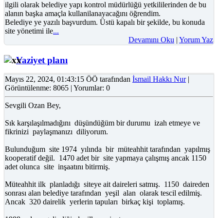
ilgili olarak belediye yapı kontrol müdürlüğü yetkililerinden de bu
alanın başka amaçla kullanilanayacağını öğrendim.
Belediye ye yazılı başvurdum. Üstü kapalı bir şekilde, bu konuda
site yönetimi ile
...
Devamını Oku
|
Yorum Yaz
Vaziyet planı
Mayıs 22, 2024, 01:43:15 ÖÖ tarafından
İsmail Hakkı Nur
|
Görüntülenme: 8065 | Yorumlar: 0
Sevgili Ozan Bey,
Sık karşılaşılmadığını düşündüğüm bir durumu izah etmeye ve
fikrinizi paylaşmanızı diliyorum.
Bulunduğum site 1974 yılında bir müteahhit tarafından yapılmış
kooperatif değil. 1470 adet bir site yapmaya çalışmış ancak 1150
adet olunca site inşaatını bitirmiş.
Müteahhit ilk planladığı siteye ait daireleri satmış. 1150 daireden
sonrası alan belediye tarafından yeşil alan olarak tescil edilmiş.
Ancak 320 dairelik yerlerin tapuları birkaç kişi toplamış.