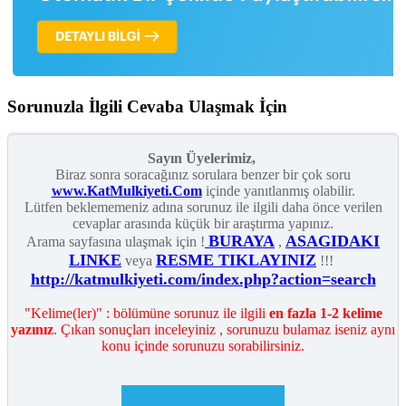
Sorunuzla İlgili Cevaba Ulaşmak İçin
Sayın Üyelerimiz,
Biraz sonra soracağınız sorulara benzer bir çok soru
www.KatMulkiyeti.Com
içinde yanıtlanmış olabilir.
Lütfen beklememeniz adına sorunuz ile ilgili daha önce verilen
cevaplar arasında küçük bir araştırma yapınız.
BURAYA
ASAGIDAKI
Arama sayfasına ulaşmak için !
,
LINKE
RESME TIKLAYINIZ
veya
!!!
http://katmulkiyeti.com/index.php?action=search
"Kelime(ler)" : bölümüne sorunuz ile ilgili
en fazla 1-2 kelime
yazınız
. Çıkan sonuçları inceleyiniz , sorunuzu bulamaz iseniz aynı
konu içinde sorunuzu sorabilirsiniz.