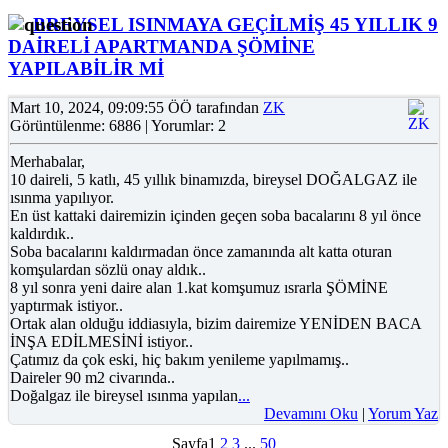
BREYSEL ISINMAYA GEÇİLMİŞ 45 YILLIK 9
DAİRELİ APARTMANDA ŞÖMİNE
YAPILABİLİR Mİ
Mart 10, 2024, 09:09:55 ÖÖ tarafından
ZK
Görüntülenme: 6886 | Yorumlar: 2
Merhabalar,
10 daireli, 5 katlı, 45 yıllık binamızda, bireysel DOĞALGAZ ile
ısınma yapılıyor.
En üst kattaki dairemizin içinden geçen soba bacalarını 8 yıl önce
kaldırdık..
Soba bacalarını kaldırmadan önce zamanında alt katta oturan
komşulardan sözlü onay aldık..
8 yıl sonra yeni daire alan 1.kat komşumuz ısrarla ŞÖMİNE
yaptırmak istiyor..
Ortak alan olduğu iddiasıyla, bizim dairemize YENİDEN BACA
İNŞA EDİLMESİNİ istiyor..
Çatımız da çok eski, hiç bakım yenileme yapılmamış..
Daireler 90 m2 civarında..
Doğalgaz ile bireysel ısınma yapılan
...
Devamını Oku
|
Yorum Yaz
Sayfa
1
2
3
...
50