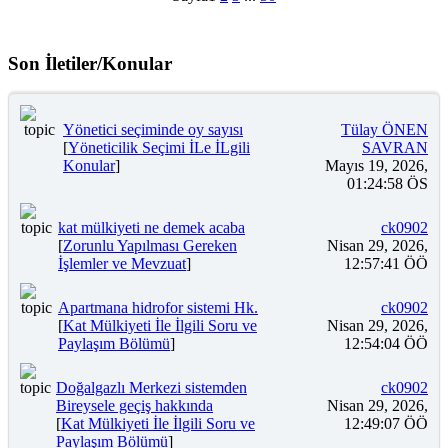
Son İletiler/Konular
Yönetici seçiminde oy sayısı
Tülay ÖNEN
[
Yöneticilik Seçimi İLe İLgili
SAVRAN
Konular
]
Mayıs 19, 2026,
01:24:58 ÖS
kat mülkiyeti ne demek acaba
ck0902
[
Zorunlu Yapılması Gereken
Nisan 29, 2026,
İşlemler ve Mevzuat
]
12:57:41 ÖÖ
Apartmana hidrofor sistemi Hk.
ck0902
[
Kat Mülkiyeti İle İlgili Soru ve
Nisan 29, 2026,
Paylaşım Bölümü
]
12:54:04 ÖÖ
Doğalgazlı Merkezi sistemden
ck0902
Bireysele geçiş hakkında
Nisan 29, 2026,
[
Kat Mülkiyeti İle İlgili Soru ve
12:49:07 ÖÖ
Paylaşım Bölümü
]