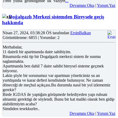
1988 yılına gelindiğinde ilk vaziyet
...
Devamını Oku
|
Yorum Yaz
Doğalgazlı Merkezi sistemden Bireysele geçiş
hakkında
Nisan 27, 2024, 03:38:28 ÖS tarafından
ErsinBalkan
Görüntülenme: 6855 | Yorumlar: 2
Merhabalar,
11 daireli bir apartmanda daire sahibiyim.
Binamızda eski tip bir Dogalgazlı merkezi sistem ile ısınma
saglanmakta.
Apartmanda ben dahil 7 daire sahibi bireysel sisteme geçmek
istiyoruz.
Lakin şöyle bir sorunumuz var apartman yöneticimiz su an
yurtdışında ve karar defteri kendisinde bulunuyor. Ne zaman
döneceği de meçhul açıkçası.Bu durumda nasıl bir yol izlememiz
gerekir?
Birde IGDAS ile yaptığım görüşmede belediyeden yapı ruhsatı
almamiz gerektigi de söylendi. Bunu bir kat maliki olarak ben gidip
alabilirmiyim acaba?
Simdiden tesekkurler..
Devamını Oku
|
Yorum Yaz