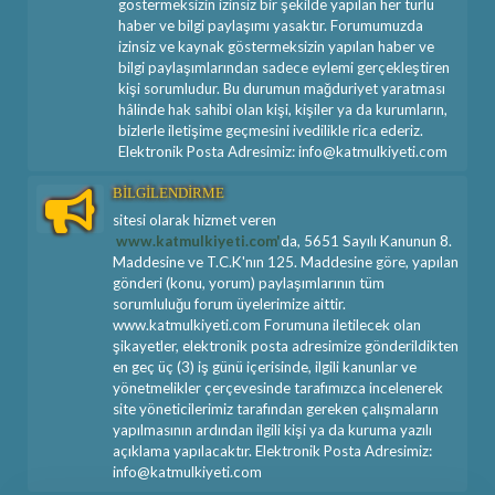
göstermeksizin izinsiz bir şekilde yapılan her türlü
haber ve bilgi paylaşımı yasaktır. Forumumuzda
izinsiz ve kaynak göstermeksizin yapılan haber ve
bilgi paylaşımlarından sadece eylemi gerçekleştiren
kişi sorumludur. Bu durumun mağduriyet yaratması
hâlinde hak sahibi olan kişi, kişiler ya da kurumların,
bizlerle iletişime geçmesini ivedilikle rica ederiz.
Elektronik Posta Adresimiz: info@katmulkiyeti.com
BİLGİLENDİRME
sitesi olarak hizmet veren
www.katmulkiyeti.com'
da, 5651 Sayılı Kanunun 8.
Maddesine ve T.C.K'nın 125. Maddesine göre, yapılan
gönderi (konu, yorum) paylaşımlarının tüm
sorumluluğu forum üyelerimize aittir.
www.katmulkiyeti.com Forumuna iletilecek olan
şikayetler, elektronik posta adresimize gönderildikten
en geç üç (3) iş günü içerisinde, ilgili kanunlar ve
yönetmelikler çerçevesinde tarafımızca incelenerek
site yöneticilerimiz tarafından gereken çalışmaların
yapılmasının ardından ilgili kişi ya da kuruma yazılı
açıklama yapılacaktır. Elektronik Posta Adresimiz:
info@katmulkiyeti.com