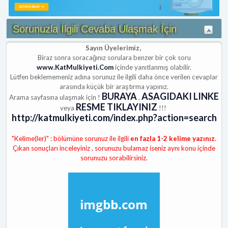
Sorunuzla İlgili Cevaba Ulaşmak İçin
Sayın Üyelerimiz,
Biraz sonra soracağınız sorulara benzer bir çok soru
www.KatMulkiyeti.Com
içinde yanıtlanmış olabilir.
Lütfen beklememeniz adına sorunuz ile ilgili daha önce verilen cevaplar
arasında küçük bir araştırma yapınız.
BURAYA
ASAGIDAKI LINKE
Arama sayfasına ulaşmak için !
,
RESME TIKLAYINIZ
veya
!!!
http://katmulkiyeti.com/index.php?action=search
"Kelime(ler)" : bölümüne sorunuz ile ilgili
en fazla 1-2 kelime yazınız
.
Çıkan sonuçları inceleyiniz , sorunuzu bulamaz iseniz aynı konu içinde
sorunuzu sorabilirsiniz.