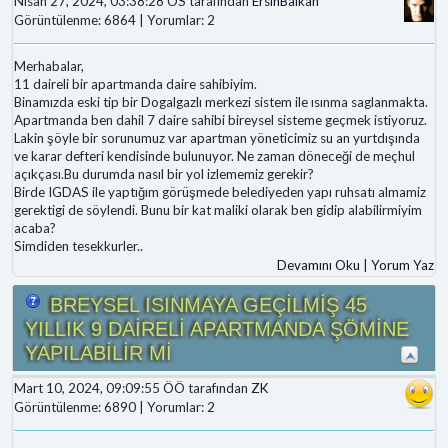
Nisan 27, 2024, 03:38:28 ÖS tarafından
ErsinBalkan
Görüntülenme: 6864 | Yorumlar: 2
Merhabalar,
11 daireli bir apartmanda daire sahibiyim.
Binamızda eski tip bir Dogalgazlı merkezi sistem ile ısınma saglanmakta.
Apartmanda ben dahil 7 daire sahibi bireysel sisteme geçmek istiyoruz.
Lakin şöyle bir sorunumuz var apartman yöneticimiz su an yurtdışında
ve karar defteri kendisinde bulunuyor. Ne zaman döneceği de meçhul
açıkçası.Bu durumda nasıl bir yol izlememiz gerekir?
Birde IGDAS ile yaptığım görüşmede belediyeden yapı ruhsatı almamiz
gerektigi de söylendi. Bunu bir kat maliki olarak ben gidip alabilirmiyim
acaba?
Simdiden tesekkurler..
Devamını Oku
|
Yorum Yaz
BREYSEL ISINMAYA GEÇİLMİŞ 45
YILLIK 9 DAİRELİ APARTMANDA ŞÖMİNE
YAPILABİLİR Mİ
Mart 10, 2024, 09:09:55 ÖÖ tarafından
ZK
Görüntülenme: 6890 | Yorumlar: 2