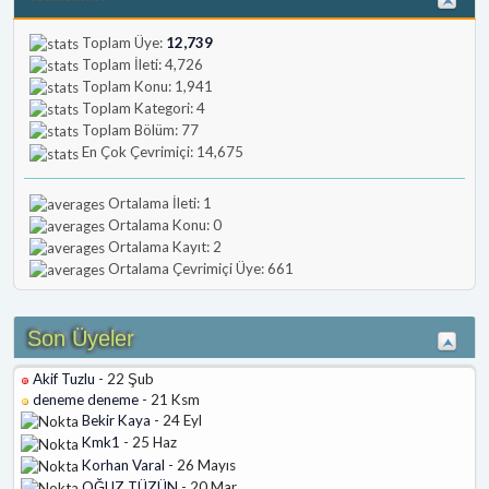
Toplam Üye:
12,739
Toplam İleti: 4,726
Toplam Konu: 1,941
Toplam Kategori: 4
Toplam Bölüm: 77
En Çok Çevrimiçi: 14,675
Ortalama İleti: 1
Ortalama Konu: 0
Ortalama Kayıt: 2
Ortalama Çevrimiçi Üye: 661
Son Üyeler
Akif Tuzlu
- 22 Şub
deneme deneme
- 21 Ksm
Bekir Kaya
- 24 Eyl
Kmk1
- 25 Haz
Korhan Varal
- 26 Mayıs
OĞUZ TÜZÜN
- 20 Mar