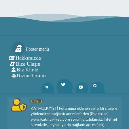
Footer menü
Hakkımızda
Bize Ulaşın
Biz Kimiz
Hizmetlerimiz
Twitter
Linkedin
Youtube
Github
UYARI
KATMULKİYETİ Forumuna eklenen ve farklı sitelere
yönlendiren bağlantı adreslerinden (linklerden)
www.Katmulkiyeti.com sorumlu tutulamaz. İnternet
sitemizde, kaynak ya da bağlantı adresi(link)