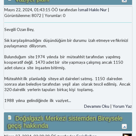
Mayıs 22, 2024, 01:43:15 ÖÖ tarafından
İsmail Hakkı Nur
|
Görüntülenme: 8072 | Yorumlar: 0
Sevgili Ozan Bey,
Sık karşılaşılmadığını düşündüğüm bir durumu izah etmeye ve fikrinizi
paylaşmanızı diliyorum.
Bulunduğum site 1974 yılında bir müteahhit tarafından yapılmış
kooperatif değil. 1470 adet bir site yapmaya çalışmış ancak 1150
adet olunca site inşaatını bitirmiş.
Müteahhit ilk planladığı siteye ait daireleri satmış. 1150 daireden
sonrası alan belediye tarafından yeşil alan olarak tescil edilmiş. Ancak
320 dairelik yerlerin tapuları birkaç kişi toplamış.
1988 yılına gelindiğinde ilk vaziyet
...
Devamını Oku
|
Yorum Yaz
Doğalgazlı Merkezi sistemden Bireysele
geçiş hakkında