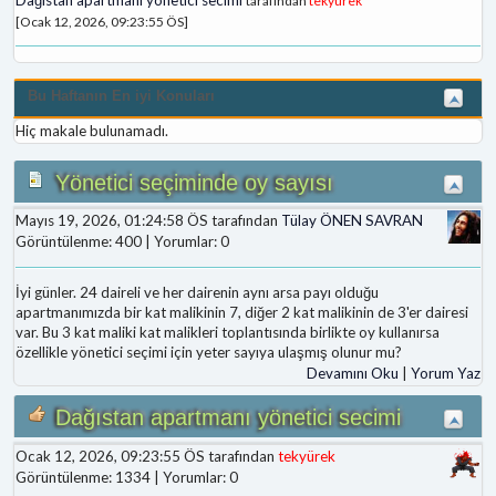
tarafından
tekyürek
[Ocak 12, 2026, 09:23:55 ÖS]
Bu Haftanın En iyi Konuları
Hiç makale bulunamadı.
Yönetici seçiminde oy sayısı
Mayıs 19, 2026, 01:24:58 ÖS tarafından
Tülay ÖNEN SAVRAN
Görüntülenme: 400 | Yorumlar: 0
İyi günler. 24 daireli ve her dairenin aynı arsa payı olduğu
apartmanımızda bir kat malikinin 7, diğer 2 kat malikinin de 3'er dairesi
var. Bu 3 kat maliki kat malikleri toplantısında birlikte oy kullanırsa
özellikle yönetici seçimi için yeter sayıya ulaşmış olunur mu?
Devamını Oku
|
Yorum Yaz
Dağıstan apartmanı yönetici secimi
Ocak 12, 2026, 09:23:55 ÖS tarafından
tekyürek
Görüntülenme: 1334 | Yorumlar: 0