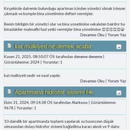
Kırşehirde dairemin bulundugu apartman icinden yönetici olmak isteyen
çıkmadı ve komple bina yönetimine defteri vermişler.
Benim bildigim bir yönetici olur ve bina yonetimine vekaleten baktirır bu
binadakiler malesefki fuul yetki vermişler bina yönetimine 👏👏👏👏👏😁
Devamını Oku
|
Yorum Yaz
kat mülkiyeti ne demek acaba
Kasım 21, 2025, 08:50:07 ÖS tarafından
deneme deneme
|
Görüntülenme: 2024 | Yorumlar: 1
kat mulkiyeti nedir ve nasıl yapılır.
Devamını Oku
|
Yorum Yaz
Apartmana hidrofor sistemi Hk.
Ekim 31, 2024, 09:14:38 ÖS tarafından
Alarkooo
| Görüntülenme:
9678 | Yorumlar: 1
10 dairelik bir apartmanda toplantı yapılarak su basıncının düşük
olmasından dolayı hidrofor sistemi bağlatilma kararı alındı ve 9 daire