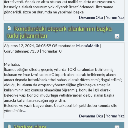
ücreti verdi. Ancak en altta oturan kat maliki en altta oturuyorum su
basınciyla alakalı sorunum yok diyerek ücreti ödemedi. İhtarname
gönderildi. sizce bu durumda ne yapılmalı başka
Devamını Oku
|
Yorum Yaz
Konutlardaki otopark alanlarının başka
türlü jullanımları
Ağustos 12, 2024, 06:03:59 ÖS tarafından
MustafaMelih
|
Görüntülenme: 7158 | Yorumlar: 0
Merhaba,
İkamet ettiğim sitede, geçmiş yıllarda TOKİ tarafından belirlenmiş
bulunan ve imar izmi sadece Otopark alanı olarak belirlenmiş alanın
amacı dışında futbol/basketbol sahası olarak düzenlenmiş/işgal edilmiş
olduğu, bu alanın da otopark yönetmeliğine göre başka amaç ile
kullanımının sòz konusu olmadığını öğrenmiş, konu ile ilgili olarak
belediye yapı kontrol müdürlüğü yetkililerinden de bu alanın başka
amaçla kullanilanayacağını öğrendim.
Belediye ye yazılı başvurdum. Üstü kapalı bir şekilde, bu konuda site
yönetimi ile
...
Devamını Oku
|
Yorum Yaz
Vaziyet planı