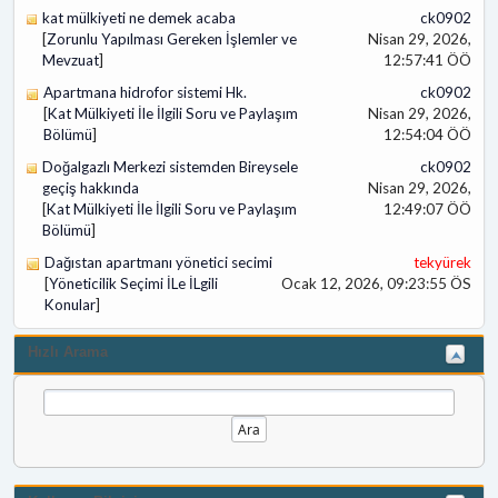
kat mülkiyeti ne demek acaba
ck0902
[
Zorunlu Yapılması Gereken İşlemler ve
Nisan 29, 2026,
Mevzuat
]
12:57:41 ÖÖ
Apartmana hidrofor sistemi Hk.
ck0902
[
Kat Mülkiyeti İle İlgili Soru ve Paylaşım
Nisan 29, 2026,
Bölümü
]
12:54:04 ÖÖ
Doğalgazlı Merkezi sistemden Bireysele
ck0902
geçiş hakkında
Nisan 29, 2026,
[
Kat Mülkiyeti İle İlgili Soru ve Paylaşım
12:49:07 ÖÖ
Bölümü
]
Dağıstan apartmanı yönetici secimi
tekyürek
[
Yöneticilik Seçimi İLe İLgili
Ocak 12, 2026, 09:23:55 ÖS
Konular
]
Hızlı Arama