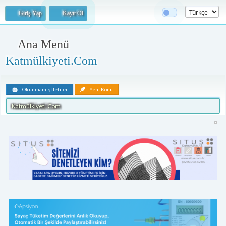
Giriş Yap
Kayıt Ol
Ana Menü
Katmülkiyeti.Com
Okunmamış İletiler
Yeni Konu
Katmülkiyeti.Com