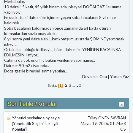
Merhabalar,
10 daireli, 5 katlı, 45 yıllık binamızda, bireysel DOĞALGAZ ile ısınma
yapılıyor.
En üst kattaki dairemizin içinden geçen soba bacalarını 8 yıl önce
kaldırdık..
Soba bacalarını kaldırmadan önce zamanında alt katta oturan
komşulardan sözlü onay aldık..
8 yıl sonra yeni daire alan 1.kat komşumuz ısrarla ŞÖMİNE yaptırmak
istiyor..
Ortak alan olduğu iddiasıyla, bizim dairemize YENİDEN BACA İNŞA
EDİLMESİNİ istiyor..
Çatımız da çok eski, hiç bakım yenileme yapılmamış..
Daireler 90 m2 civarında..
Doğalgaz ile bireysel ısınma yapılan
...
Devamını Oku
|
Yorum Yaz
2
3
...
50
Sayfa
1
Son İletiler/Konular
Yönetici seçiminde oy sayısı
Tülay ÖNEN SAVRAN
[
Yöneticilik Seçimi İLe İLgili
Mayıs 19, 2026, 01:24:58
Konular
]
ÖS