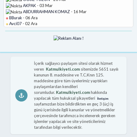
AKPAK
- 03 Mar
ABDURRAHMAN KOMAZ
- 16 Mar
BBurak
- 06 Ara
Avci07
- 02 Ara
İçerik sağlayıcı paylaşım sitesi olarak hizmet
veren
Katmulkiyeti.com
sitemizde 5651 sayılı
kanunun 8. maddesine ve T.C.Knın 125.
maddesine göre tüm üyelerimiz yaptıkları
paylaşımlardan kendileri
sorumludur.
Katmulkiyeti.com
hakkında
yapılacak tüm hukuksal şikayetleri
İletişim
sayfamızdan bize bildirdikten en geç 3 (üç) iş
günü içerisinde ilgili kanunlar ve yönetmelikler
çerçevesinde tarafımızca incelenerek gereken
işlemler yapılacak ve site yöneticilerimiz
tarafından bilgi verilecektir.