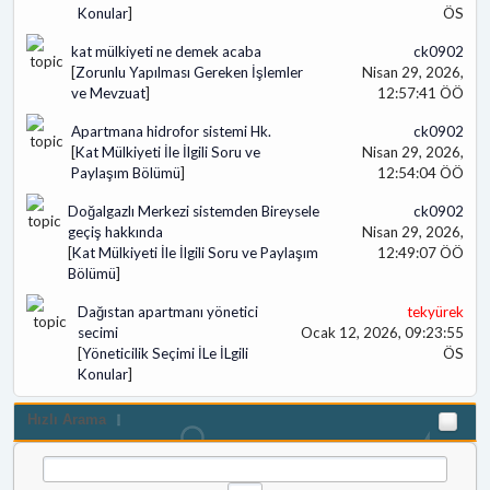
Konular
]
ÖS
kat mülkiyeti ne demek acaba
ck0902
[
Zorunlu Yapılması Gereken İşlemler
Nisan 29, 2026,
ve Mevzuat
]
12:57:41 ÖÖ
Apartmana hidrofor sistemi Hk.
ck0902
[
Kat Mülkiyeti İle İlgili Soru ve
Nisan 29, 2026,
Paylaşım Bölümü
]
12:54:04 ÖÖ
Doğalgazlı Merkezi sistemden Bireysele
ck0902
geçiş hakkında
Nisan 29, 2026,
[
Kat Mülkiyeti İle İlgili Soru ve Paylaşım
12:49:07 ÖÖ
Bölümü
]
Dağıstan apartmanı yönetici
tekyürek
secimi
Ocak 12, 2026, 09:23:55
[
Yöneticilik Seçimi İLe İLgili
ÖS
Konular
]
Hızlı Arama