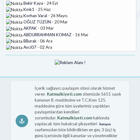
Bekir Kaya
- 24 Eyl
Kmk1
- 25 Haz
Korhan Varal
- 26 Mayıs
OĞUZ TÜZÜN
- 20 Mar
AKPAK
- 03 Mar
ABDURRAHMAN KOMAZ
- 16 Mar
BBurak
- 06 Ara
Avci07
- 02 Ara
İçerik sağlayıcı paylaşım sitesi olarak hizmet
veren
Katmulkiyeti.com
sitemizde 5651 sayılı
kanunun 8. maddesine ve T.C.Knın 125.
maddesine göre tüm üyelerimiz yaptıkları
paylaşımlardan kendileri
sorumludur.
Katmulkiyeti.com
hakkında
yapılacak tüm hukuksal şikayetleri
İletişim
sayfamızdan bize bildirdikten en geç 3 (üç) iş
günü içerisinde ilgili kanunlar ve yönetmelikler