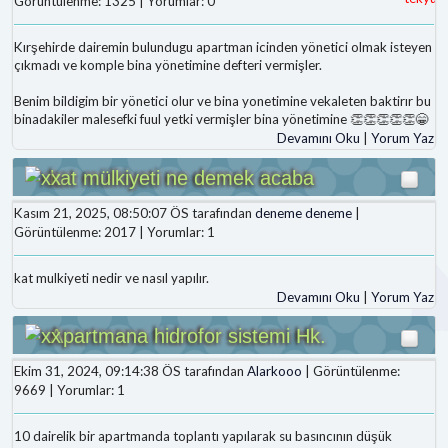
Görüntülenme: 1325 | Yorumlar: 0
Kırşehirde dairemin bulundugu apartman icinden yönetici olmak isteyen
çıkmadı ve komple bina yönetimine defteri vermişler.
Benim bildigim bir yönetici olur ve bina yonetimine vekaleten baktirır bu
binadakiler malesefki fuul yetki vermişler bina yönetimine 👏👏👏👏👏😁
Devamını Oku
|
Yorum Yaz
kat mülkiyeti ne demek acaba
Kasım 21, 2025, 08:50:07 ÖS tarafından
deneme deneme
|
Görüntülenme: 2017 | Yorumlar: 1
kat mulkiyeti nedir ve nasıl yapılır.
Devamını Oku
|
Yorum Yaz
Apartmana hidrofor sistemi Hk.
Ekim 31, 2024, 09:14:38 ÖS tarafından
Alarkooo
| Görüntülenme:
9669 | Yorumlar: 1
10 dairelik bir apartmanda toplantı yapılarak su basıncının düşük