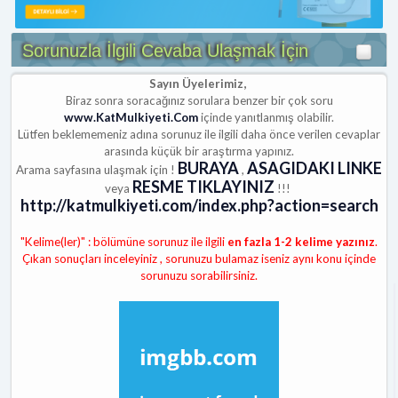
Sorunuzla İlgili Cevaba Ulaşmak İçin
Sayın Üyelerimiz,
Biraz sonra soracağınız sorulara benzer bir çok soru
www.KatMulkiyeti.Com
içinde yanıtlanmış olabilir.
Lütfen beklememeniz adına sorunuz ile ilgili daha önce verilen cevaplar
arasında küçük bir araştırma yapınız.
BURAYA
ASAGIDAKI LINKE
Arama sayfasına ulaşmak için !
,
RESME TIKLAYINIZ
veya
!!!
http://katmulkiyeti.com/index.php?action=search
"Kelime(ler)" : bölümüne sorunuz ile ilgili
en fazla 1-2 kelime yazınız
.
Çıkan sonuçları inceleyiniz , sorunuzu bulamaz iseniz aynı konu içinde
sorunuzu sorabilirsiniz.