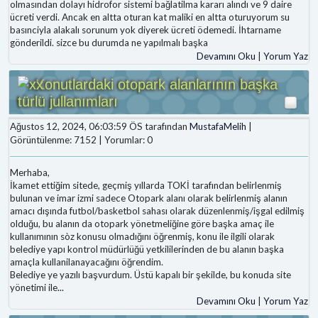
olmasından dolayı hidrofor sistemi bağlatilma kararı alındı ve 9 daire
ücreti verdi. Ancak en altta oturan kat maliki en altta oturuyorum su
basınciyla alakalı sorunum yok diyerek ücreti ödemedi. İhtarname
gönderildi. sizce bu durumda ne yapılmalı başka
Devamını Oku
|
Yorum Yaz
Konutlardaki otopark alanlarının başka
türlü jullanımları
Ağustos 12, 2024, 06:03:59 ÖS tarafından
MustafaMelih
|
Görüntülenme: 7152 | Yorumlar: 0
Merhaba,
İkamet ettiğim sitede, geçmiş yıllarda TOKİ tarafından belirlenmiş
bulunan ve imar izmi sadece Otopark alanı olarak belirlenmiş alanın
amacı dışında futbol/basketbol sahası olarak düzenlenmiş/işgal edilmiş
olduğu, bu alanın da otopark yönetmeliğine göre başka amaç ile
kullanımının sòz konusu olmadığını öğrenmiş, konu ile ilgili olarak
belediye yapı kontrol müdürlüğü yetkililerinden de bu alanın başka
amaçla kullanilanayacağını öğrendim.
Belediye ye yazılı başvurdum. Üstü kapalı bir şekilde, bu konuda site
yönetimi ile
...
Devamını Oku
|
Yorum Yaz