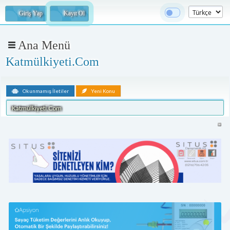
Giriş Yap
Kayıt Ol
Ana Menü
Katmülkiyeti.Com
Okunmamış İletiler
Yeni Konu
Katmülkiyeti.Com