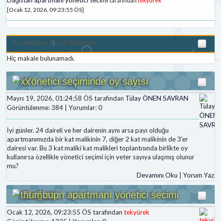
tarafından
tekyürek
[Ocak 12, 2026, 09:23:55 ÖS]
Bu Haftanın En iyi Konuları
Hiç makale bulunamadı.
Yönetici seçiminde oy sayısı
Mayıs 19, 2026, 01:24:58 ÖS tarafından
Tülay ÖNEN SAVRAN
Görüntülenme: 384 | Yorumlar: 0
İyi günler. 24 daireli ve her dairenin aynı arsa payı olduğu
apartmanımızda bir kat malikinin 7, diğer 2 kat malikinin de 3'er
dairesi var. Bu 3 kat maliki kat malikleri toplantısında birlikte oy
kullanırsa özellikle yönetici seçimi için yeter sayıya ulaşmış olunur
mu?
Devamını Oku
|
Yorum Yaz
Dağıstan apartmanı yönetici secimi
Ocak 12, 2026, 09:23:55 ÖS tarafından
tekyürek