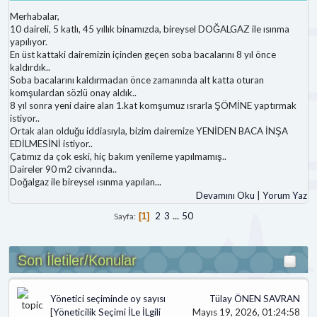
Merhabalar,
10 daireli, 5 katlı, 45 yıllık binamızda, bireysel DOĞALGAZ ile ısınma
yapılıyor.
En üst kattaki dairemizin içinden geçen soba bacalarını 8 yıl önce
kaldırdık..
Soba bacalarını kaldırmadan önce zamanında alt katta oturan
komşulardan sözlü onay aldık..
8 yıl sonra yeni daire alan 1.kat komşumuz ısrarla ŞÖMİNE yaptırmak
istiyor..
Ortak alan olduğu iddiasıyla, bizim dairemize YENİDEN BACA İNŞA
EDİLMESİNİ istiyor..
Çatımız da çok eski, hiç bakım yenileme yapılmamış..
Daireler 90 m2 civarında..
Doğalgaz ile bireysel ısınma yapılan
...
Devamını Oku
|
Yorum Yaz
2
3
...
50
Sayfa
1
Son İletiler/Konular
Yönetici seçiminde oy sayısı
Tülay ÖNEN SAVRAN
[
Yöneticilik Seçimi İLe İLgili
Mayıs 19, 2026, 01:24:58