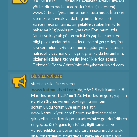
KATMULKİYETİ Forumuna eklenen ve farklı sitelere
yönlendiren bağlantı adreslerinden (linklerden)
www.Katmulkiyeti.com sorumlu tutulamaz. İnternet
sitemizde, kaynak ya da bağlantı adresi(link)
göstermeksizin izinsiz bir şekilde yapılan her türlü
haber ve bilgi paylaşımı yasaktır. Forumumuzda
izinsiz ve kaynak göstermeksizin yapılan haber ve
bilgi paylaşımlarından sadece eylemi gerçekleştiren
kişi sorumludur. Bu durumun mağduriyet yaratması
hâlinde hak sahibi olan kişi, kişiler ya da kurumların,
bizlerle iletişime geçmesini ivedilikle rica ederiz.
Elektronik Posta Adresimiz: info@katmulkiyeti.com
BİLGİLENDİRME
sitesi olarak hizmet veren
www.katmulkiyeti.com'
da, 5651 Sayılı Kanunun 8.
Maddesine ve T.C.K'nın 125. Maddesine göre, yapılan
gönderi (konu, yorum) paylaşımlarının tüm
sorumluluğu forum üyelerimize aittir.
www.katmulkiyeti.com Forumuna iletilecek olan
şikayetler, elektronik posta adresimize gönderildikten
en geç üç (3) iş günü içerisinde, ilgili kanunlar ve
yönetmelikler çerçevesinde tarafımızca incelenerek
site yöneticilerimiz tarafından gereken çalışmaların