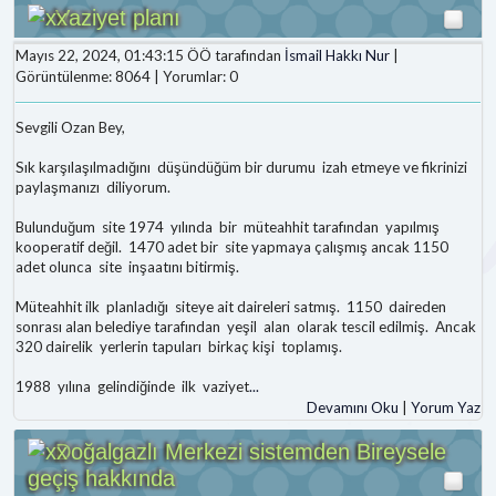
Vaziyet planı
Mayıs 22, 2024, 01:43:15 ÖÖ tarafından
İsmail Hakkı Nur
|
Görüntülenme: 8064 | Yorumlar: 0
Sevgili Ozan Bey,
Sık karşılaşılmadığını düşündüğüm bir durumu izah etmeye ve fikrinizi
paylaşmanızı diliyorum.
Bulunduğum site 1974 yılında bir müteahhit tarafından yapılmış
kooperatif değil. 1470 adet bir site yapmaya çalışmış ancak 1150
adet olunca site inşaatını bitirmiş.
Müteahhit ilk planladığı siteye ait daireleri satmış. 1150 daireden
sonrası alan belediye tarafından yeşil alan olarak tescil edilmiş. Ancak
320 dairelik yerlerin tapuları birkaç kişi toplamış.
1988 yılına gelindiğinde ilk vaziyet
...
Devamını Oku
|
Yorum Yaz
Doğalgazlı Merkezi sistemden Bireysele
geçiş hakkında