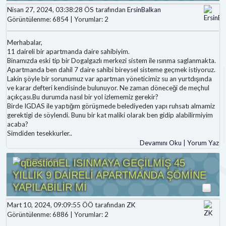
Nisan 27, 2024, 03:38:28 ÖS tarafından
ErsinBalkan
Görüntülenme: 6854 | Yorumlar: 2
Merhabalar,
11 daireli bir apartmanda daire sahibiyim.
Binamızda eski tip bir Dogalgazlı merkezi sistem ile ısınma saglanmakta.
Apartmanda ben dahil 7 daire sahibi bireysel sisteme geçmek istiyoruz.
Lakin şöyle bir sorunumuz var apartman yöneticimiz su an yurtdışında
ve karar defteri kendisinde bulunuyor. Ne zaman döneceği de meçhul
açıkçası.Bu durumda nasıl bir yol izlememiz gerekir?
Birde IGDAS ile yaptığım görüşmede belediyeden yapı ruhsatı almamiz
gerektigi de söylendi. Bunu bir kat maliki olarak ben gidip alabilirmiyim
acaba?
Simdiden tesekkurler..
Devamını Oku
|
Yorum Yaz
BREYSEL ISINMAYA GEÇİLMİŞ 45
YILLIK 9 DAİRELİ APARTMANDA ŞÖMİNE
YAPILABİLİR Mİ
Mart 10, 2024, 09:09:55 ÖÖ tarafından
ZK
Görüntülenme: 6886 | Yorumlar: 2