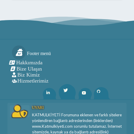
Footer menü
Hakkımızda
Bize Ulaşın
Biz Kimiz
Hizmetlerimiz
Twitter
Linkedin
Youtube
Github
UYARI
KATMULKİYETİ Forumuna eklenen ve farklı sitelere
yönlendiren bağlantı adreslerinden (linklerden)
www.Katmulkiyeti.com sorumlu tutulamaz. İnternet
sitemizde, kaynak ya da bağlantı adresi(link)