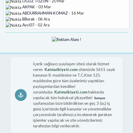
OĞUZ TÜZÜN
- 20 Mar
AKPAK
- 03 Mar
ABDURRAHMAN KOMAZ
- 16 Mar
BBurak
- 06 Ara
Avci07
- 02 Ara
İçerik sağlayıcı paylaşım sitesi olarak hizmet
veren
Katmulkiyeti.com
sitemizde 5651 sayılı
kanunun 8. maddesine ve T.C.Knın 125.
maddesine göre tüm üyelerimiz yaptıkları
paylaşımlardan kendileri
sorumludur.
Katmulkiyeti.com
hakkında
yapılacak tüm hukuksal şikayetleri
İletişim
sayfamızdan bize bildirdikten en geç 3 (üç) iş
günü içerisinde ilgili kanunlar ve yönetmelikler
çerçevesinde tarafımızca incelenerek gereken
işlemler yapılacak ve site yöneticilerimiz
tarafından bilgi verilecektir.