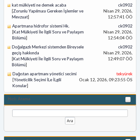
kat mülkiyeti ne demek acaba
ck0902
[
Zorunlu Yapılması Gereken İşlemler ve
Nisan 29, 2026,
Mevzuat
]
12:57:41 ÖÖ
Apartmana hidrofor sistemi Hk.
ck0902
[
Kat Mülkiyeti İle İlgili Soru ve Paylaşım
Nisan 29, 2026,
Bölümü
]
12:54:04 ÖÖ
Doğalgazlı Merkezi sistemden Bireysele
ck0902
geçiş hakkında
Nisan 29, 2026,
[
Kat Mülkiyeti İle İlgili Soru ve Paylaşım
12:49:07 ÖÖ
Bölümü
]
Dağıstan apartmanı yönetici secimi
tekyürek
[
Yöneticilik Seçimi İLe İLgili
Ocak 12, 2026, 09:23:55 ÖS
Konular
]
Hızlı Arama