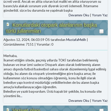
ücreti verdi. Ancak en altta oturan kat maliki en altta oturuyorum su
basınciyla alakalı sorunum yok diyerek ücreti ödemedi. İhtarname
gönderildi. sizce bu durumda ne yapılmalı başka
Devamını Oku
|
Yorum Yaz
Konutlardaki otopark alanlarının başka
türlü jullanımları
Ağustos 12, 2024, 06:03:59 ÖS tarafından
MustafaMelih
|
Görüntülenme: 7151 | Yorumlar: 0
Merhaba,
İkamet ettiğim sitede, geçmiş yıllarda TOKİ tarafından belirlenmiş
bulunan ve imar izmi sadece Otopark alanı olarak belirlenmiş alanın
amacı dışında futbol/basketbol sahası olarak düzenlenmiş/işgal edilmiş
olduğu, bu alanın da otopark yönetmeliğine göre başka amaç ile
kullanımının sòz konusu olmadığını öğrenmiş, konu ile ilgili olarak
belediye yapı kontrol müdürlüğü yetkililerinden de bu alanın başka
amaçla kullanilanayacağını öğrendim.
Belediye ye yazılı başvurdum. Üstü kapalı bir şekilde, bu konuda site
yönetimi ile
...
Devamını Oku
|
Yorum Yaz
Vaziyet planı