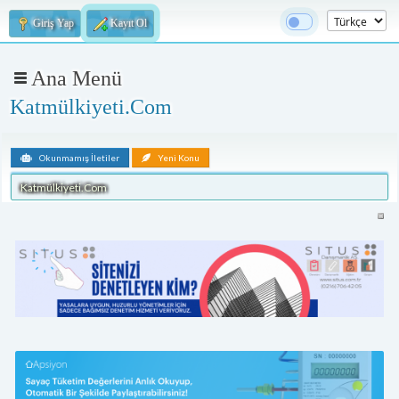
Giriş Yap
Kayıt Ol
Ana Menü
Katmülkiyeti.Com
Okunmamış İletiler
Yeni Konu
Katmülkiyeti.Com