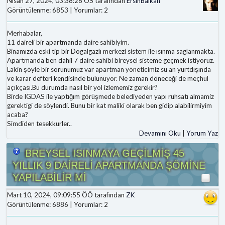
Nisan 27, 2024, 03:38:28 ÖS tarafından
ErsinBalkan
Görüntülenme: 6853 | Yorumlar: 2
Merhabalar,
11 daireli bir apartmanda daire sahibiyim.
Binamızda eski tip bir Dogalgazlı merkezi sistem ile ısınma saglanmakta.
Apartmanda ben dahil 7 daire sahibi bireysel sisteme geçmek istiyoruz.
Lakin şöyle bir sorunumuz var apartman yöneticimiz su an yurtdışında
ve karar defteri kendisinde bulunuyor. Ne zaman döneceği de meçhul
açıkçası.Bu durumda nasıl bir yol izlememiz gerekir?
Birde IGDAS ile yaptığım görüşmede belediyeden yapı ruhsatı almamiz
gerektigi de söylendi. Bunu bir kat maliki olarak ben gidip alabilirmiyim
acaba?
Simdiden tesekkurler..
Devamını Oku
|
Yorum Yaz
BREYSEL ISINMAYA GEÇİLMİŞ 45
YILLIK 9 DAİRELİ APARTMANDA ŞÖMİNE
YAPILABİLİR Mİ
Mart 10, 2024, 09:09:55 ÖÖ tarafından
ZK
Görüntülenme: 6886 | Yorumlar: 2