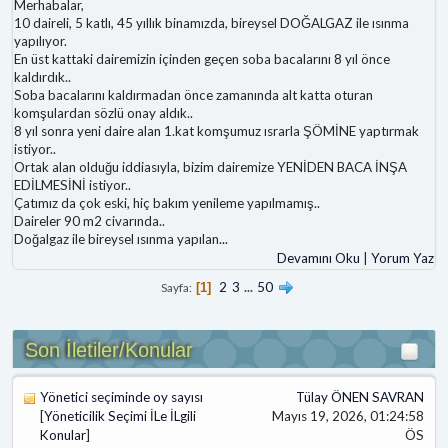
Merhabalar,
10 daireli, 5 katlı, 45 yıllık binamızda, bireysel DOĞALGAZ ile ısınma
yapılıyor.
En üst kattaki dairemizin içinden geçen soba bacalarını 8 yıl önce
kaldırdık..
Soba bacalarını kaldırmadan önce zamanında alt katta oturan
komşulardan sözlü onay aldık..
8 yıl sonra yeni daire alan 1.kat komşumuz ısrarla ŞÖMİNE yaptırmak
istiyor..
Ortak alan olduğu iddiasıyla, bizim dairemize YENİDEN BACA İNŞA
EDİLMESİNİ istiyor..
Çatımız da çok eski, hiç bakım yenileme yapılmamış..
Daireler 90 m2 civarında..
Doğalgaz ile bireysel ısınma yapılan
...
Devamını Oku
|
Yorum Yaz
2
3
...
50
Sayfa
1
Son İletiler/Konular
Yönetici seçiminde oy sayısı
Tülay ÖNEN SAVRAN
[
Yöneticilik Seçimi İLe İLgili
Mayıs 19, 2026, 01:24:58
Konular
]
ÖS