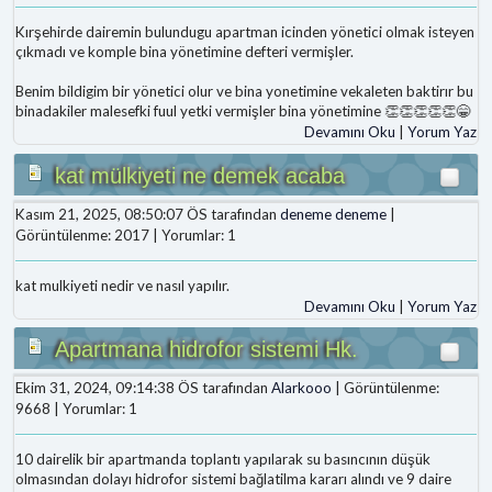
Kırşehirde dairemin bulundugu apartman icinden yönetici olmak isteyen
çıkmadı ve komple bina yönetimine defteri vermişler.
Benim bildigim bir yönetici olur ve bina yonetimine vekaleten baktirır bu
binadakiler malesefki fuul yetki vermişler bina yönetimine 👏👏👏👏👏😁
Devamını Oku
|
Yorum Yaz
kat mülkiyeti ne demek acaba
Kasım 21, 2025, 08:50:07 ÖS tarafından
deneme deneme
|
Görüntülenme: 2017 | Yorumlar: 1
kat mulkiyeti nedir ve nasıl yapılır.
Devamını Oku
|
Yorum Yaz
Apartmana hidrofor sistemi Hk.
Ekim 31, 2024, 09:14:38 ÖS tarafından
Alarkooo
| Görüntülenme:
9668 | Yorumlar: 1
10 dairelik bir apartmanda toplantı yapılarak su basıncının düşük
olmasından dolayı hidrofor sistemi bağlatilma kararı alındı ve 9 daire