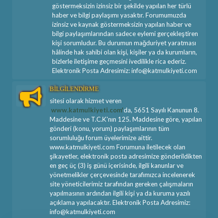
göstermeksizin izinsiz bir şekilde yapılan her türlü
haber ve bilgi paylaşımı yasaktır. Forumumuzda
izinsiz ve kaynak göstermeksizin yapılan haber ve
bilgi paylaşımlarından sadece eylemi gerçekleştiren
kişi sorumludur. Bu durumun mağduriyet yaratması
hâlinde hak sahibi olan kişi, kişiler ya da kurumların,
bizlerle iletişime geçmesini ivedilikle rica ederiz.
Elektronik Posta Adresimiz: info@katmulkiyeti.com
BİLGİLENDİRME
sitesi olarak hizmet veren
www.katmulkiyeti.com'
da, 5651 Sayılı Kanunun 8.
Maddesine ve T.C.K'nın 125. Maddesine göre, yapılan
gönderi (konu, yorum) paylaşımlarının tüm
sorumluluğu forum üyelerimize aittir.
www.katmulkiyeti.com Forumuna iletilecek olan
şikayetler, elektronik posta adresimize gönderildikten
en geç üç (3) iş günü içerisinde, ilgili kanunlar ve
yönetmelikler çerçevesinde tarafımızca incelenerek
site yöneticilerimiz tarafından gereken çalışmaların
yapılmasının ardından ilgili kişi ya da kuruma yazılı
açıklama yapılacaktır. Elektronik Posta Adresimiz:
info@katmulkiyeti.com