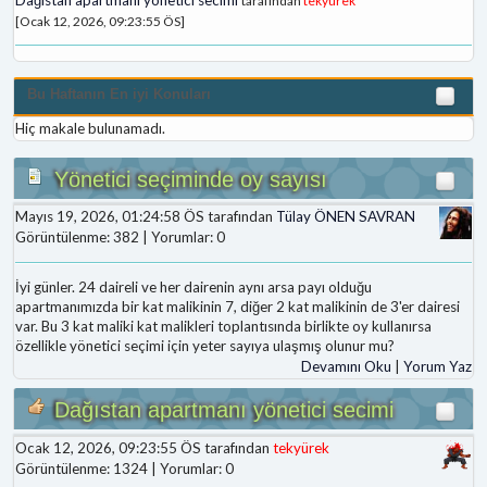
tarafından
tekyürek
[Ocak 12, 2026, 09:23:55 ÖS]
Bu Haftanın En iyi Konuları
Hiç makale bulunamadı.
Yönetici seçiminde oy sayısı
Mayıs 19, 2026, 01:24:58 ÖS tarafından
Tülay ÖNEN SAVRAN
Görüntülenme: 382 | Yorumlar: 0
İyi günler. 24 daireli ve her dairenin aynı arsa payı olduğu
apartmanımızda bir kat malikinin 7, diğer 2 kat malikinin de 3'er dairesi
var. Bu 3 kat maliki kat malikleri toplantısında birlikte oy kullanırsa
özellikle yönetici seçimi için yeter sayıya ulaşmış olunur mu?
Devamını Oku
|
Yorum Yaz
Dağıstan apartmanı yönetici secimi
Ocak 12, 2026, 09:23:55 ÖS tarafından
tekyürek
Görüntülenme: 1324 | Yorumlar: 0