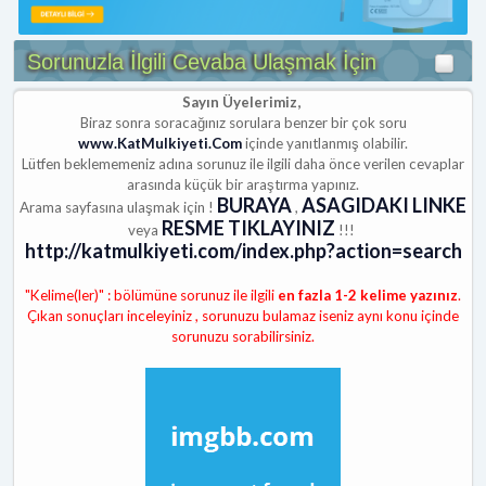
Sorunuzla İlgili Cevaba Ulaşmak İçin
Sayın Üyelerimiz,
Biraz sonra soracağınız sorulara benzer bir çok soru
www.KatMulkiyeti.Com
içinde yanıtlanmış olabilir.
Lütfen beklememeniz adına sorunuz ile ilgili daha önce verilen cevaplar
arasında küçük bir araştırma yapınız.
BURAYA
ASAGIDAKI LINKE
Arama sayfasına ulaşmak için !
,
RESME TIKLAYINIZ
veya
!!!
http://katmulkiyeti.com/index.php?action=search
"Kelime(ler)" : bölümüne sorunuz ile ilgili
en fazla 1-2 kelime yazınız
.
Çıkan sonuçları inceleyiniz , sorunuzu bulamaz iseniz aynı konu içinde
sorunuzu sorabilirsiniz.