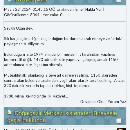
Mayıs 22, 2024, 01:43:15 ÖÖ tarafından
İsmail Hakkı Nur
|
Görüntülenme: 8064 | Yorumlar: 0
Sevgili Ozan Bey,
Sık karşılaşılmadığını düşündüğüm bir durumu izah etmeye ve fikrinizi
paylaşmanızı diliyorum.
Bulunduğum site 1974 yılında bir müteahhit tarafından yapılmış
kooperatif değil. 1470 adet bir site yapmaya çalışmış ancak 1150
adet olunca site inşaatını bitirmiş.
Müteahhit ilk planladığı siteye ait daireleri satmış. 1150 daireden
sonrası alan belediye tarafından yeşil alan olarak tescil edilmiş. Ancak
320 dairelik yerlerin tapuları birkaç kişi toplamış.
1988 yılına gelindiğinde ilk vaziyet
...
Devamını Oku
|
Yorum Yaz
Doğalgazlı Merkezi sistemden Bireysele
geçiş hakkında