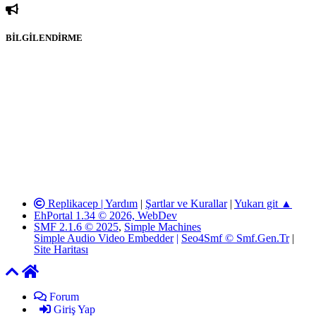
BİLGİLENDİRME
sitesi olarak hizmet veren
www.katmulkiyeti.com'
da, 5651 Sayılı
Kanunun 8. Maddesine ve T.C.K'nın 125. Maddesine göre, yapılan
gönderi (konu, yorum) paylaşımlarının tüm sorumluluğu forum
üyelerimize aittir. www.katmulkiyeti.com Forumuna iletilecek olan
şikayetler, elektronik posta adresimize gönderildikten en geç üç (3)
iş günü içerisinde, ilgili kanunlar ve yönetmelikler çerçevesinde
tarafımızca incelenerek site yöneticilerimiz tarafından gereken
çalışmaların yapılmasının ardından ilgili kişi ya da kuruma yazılı
açıklama yapılacaktır. Elektronik Posta Adresimiz:
info@katmulkiyeti.com
Replikacep |
Yardım
|
Şartlar ve Kurallar
|
Yukarı git ▲
EhPortal 1.34 © 2026, WebDev
SMF 2.1.6 © 2025
,
Simple Machines
Simple Audio Video Embedder
|
Seo4Smf © Smf.Gen.Tr
|
Site Haritası
Forum
Giriş Yap