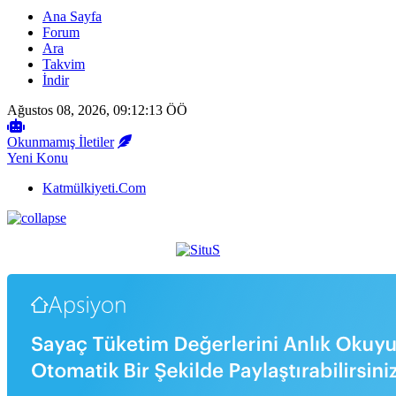
Ana Sayfa
Forum
Ara
Takvim
İndir
Ağustos 08, 2026, 09:12:13 ÖÖ
Okunmamış İletiler
Yeni Konu
Katmülkiyeti.Com