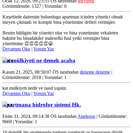
Ocak 12, 2026, 09:23:55 ÖS tarafından
tekyürek
Görüntülenme: 1327 | Yorumlar: 0
Kırşehirde dairemin bulundugu apartman icinden yönetici olmak
isteyen çıkmadı ve komple bina yönetimine defteri vermişler.
Benim bildigim bir yönetici olur ve bina yonetimine vekaleten
baktirır bu binadakiler malesefki fuul yetki vermişler bina
yönetimine 👏👏👏👏👏😁
Devamını Oku
|
Yorum Yaz
kat mülkiyeti ne demek acaba
Kasım 21, 2025, 08:50:07 ÖS tarafından
deneme deneme
|
Görüntülenme: 2018 | Yorumlar: 1
kat mulkiyeti nedir ve nasıl yapılır.
Devamını Oku
|
Yorum Yaz
Apartmana hidrofor sistemi Hk.
Ekim 31, 2024, 09:14:38 ÖS tarafından
Alarkooo
| Görüntülenme:
9669 | Yorumlar: 1
10 dairelik bir apartmanda toplantı yapılarak su basıncının düşük