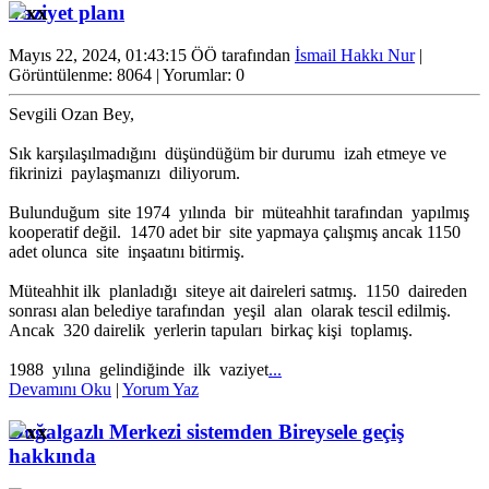
Vaziyet planı
Mayıs 22, 2024, 01:43:15 ÖÖ tarafından
İsmail Hakkı Nur
|
Görüntülenme: 8064 | Yorumlar: 0
Sevgili Ozan Bey,
Sık karşılaşılmadığını düşündüğüm bir durumu izah etmeye ve
fikrinizi paylaşmanızı diliyorum.
Bulunduğum site 1974 yılında bir müteahhit tarafından yapılmış
kooperatif değil. 1470 adet bir site yapmaya çalışmış ancak 1150
adet olunca site inşaatını bitirmiş.
Müteahhit ilk planladığı siteye ait daireleri satmış. 1150 daireden
sonrası alan belediye tarafından yeşil alan olarak tescil edilmiş.
Ancak 320 dairelik yerlerin tapuları birkaç kişi toplamış.
1988 yılına gelindiğinde ilk vaziyet
...
Devamını Oku
|
Yorum Yaz
Doğalgazlı Merkezi sistemden Bireysele geçiş
hakkında