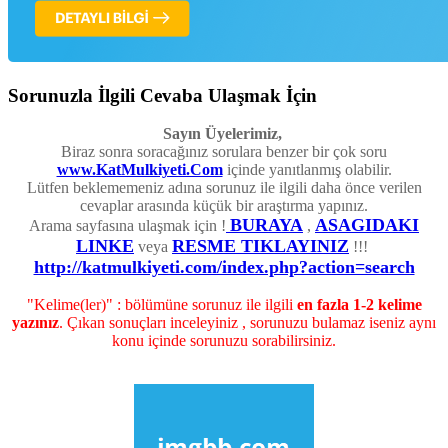
Sorunuzla İlgili Cevaba Ulaşmak İçin
Sayın Üyelerimiz,
Biraz sonra soracağınız sorulara benzer bir çok soru
www.KatMulkiyeti.Com
içinde yanıtlanmış olabilir.
Lütfen beklememeniz adına sorunuz ile ilgili daha önce verilen
cevaplar arasında küçük bir araştırma yapınız.
BURAYA
ASAGIDAKI
Arama sayfasına ulaşmak için !
,
LINKE
RESME TIKLAYINIZ
veya
!!!
http://katmulkiyeti.com/index.php?action=search
"Kelime(ler)" : bölümüne sorunuz ile ilgili
en fazla 1-2 kelime
yazınız
. Çıkan sonuçları inceleyiniz , sorunuzu bulamaz iseniz aynı
konu içinde sorunuzu sorabilirsiniz.