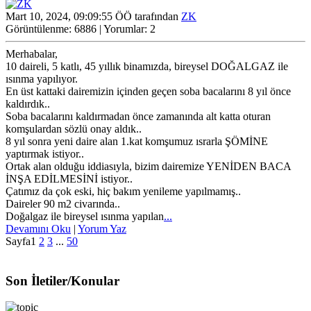
Mart 10, 2024, 09:09:55 ÖÖ tarafından
ZK
Görüntülenme: 6886 | Yorumlar: 2
Merhabalar,
10 daireli, 5 katlı, 45 yıllık binamızda, bireysel DOĞALGAZ ile
ısınma yapılıyor.
En üst kattaki dairemizin içinden geçen soba bacalarını 8 yıl önce
kaldırdık..
Soba bacalarını kaldırmadan önce zamanında alt katta oturan
komşulardan sözlü onay aldık..
8 yıl sonra yeni daire alan 1.kat komşumuz ısrarla ŞÖMİNE
yaptırmak istiyor..
Ortak alan olduğu iddiasıyla, bizim dairemize YENİDEN BACA
İNŞA EDİLMESİNİ istiyor..
Çatımız da çok eski, hiç bakım yenileme yapılmamış..
Daireler 90 m2 civarında..
Doğalgaz ile bireysel ısınma yapılan
...
Devamını Oku
|
Yorum Yaz
Sayfa
1
2
3
...
50
Son İletiler/Konular