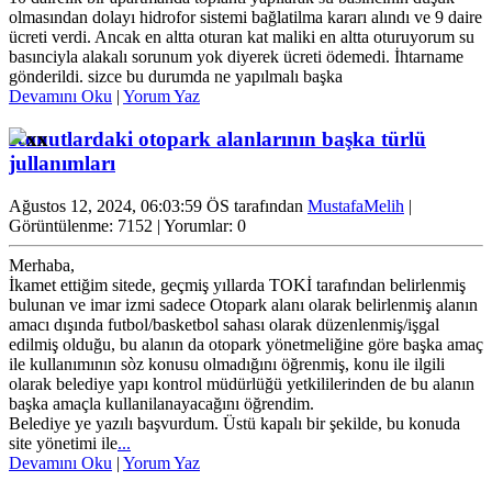
olmasından dolayı hidrofor sistemi bağlatilma kararı alındı ve 9 daire
ücreti verdi. Ancak en altta oturan kat maliki en altta oturuyorum su
basınciyla alakalı sorunum yok diyerek ücreti ödemedi. İhtarname
gönderildi. sizce bu durumda ne yapılmalı başka
Devamını Oku
|
Yorum Yaz
Konutlardaki otopark alanlarının başka türlü
jullanımları
Ağustos 12, 2024, 06:03:59 ÖS tarafından
MustafaMelih
|
Görüntülenme: 7152 | Yorumlar: 0
Merhaba,
İkamet ettiğim sitede, geçmiş yıllarda TOKİ tarafından belirlenmiş
bulunan ve imar izmi sadece Otopark alanı olarak belirlenmiş alanın
amacı dışında futbol/basketbol sahası olarak düzenlenmiş/işgal
edilmiş olduğu, bu alanın da otopark yönetmeliğine göre başka amaç
ile kullanımının sòz konusu olmadığını öğrenmiş, konu ile ilgili
olarak belediye yapı kontrol müdürlüğü yetkililerinden de bu alanın
başka amaçla kullanilanayacağını öğrendim.
Belediye ye yazılı başvurdum. Üstü kapalı bir şekilde, bu konuda
site yönetimi ile
...
Devamını Oku
|
Yorum Yaz