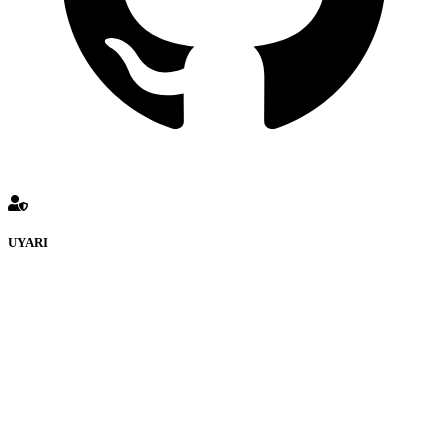
UYARI
KATMULKİYETİ Forumuna eklenen ve farklı sitelere yönlendiren
bağlantı adreslerinden (linklerden) www.Katmulkiyeti.com sorumlu
tutulamaz. İnternet sitemizde, kaynak ya da bağlantı adresi(link)
göstermeksizin izinsiz bir şekilde yapılan her türlü haber ve bilgi
paylaşımı yasaktır. Forumumuzda izinsiz ve kaynak göstermeksizin
yapılan haber ve bilgi paylaşımlarından sadece eylemi gerçekleştiren
kişi sorumludur. Bu durumun mağduriyet yaratması hâlinde hak
sahibi olan kişi, kişiler ya da kurumların, bizlerle iletişime geçmesini
ivedilikle rica ederiz. Elektronik Posta Adresimiz:
info@katmulkiyeti.com