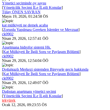
Yönetici seçiminde oy sayısı
[
Yöneticilik Seçimi İLe İLgili Konular
]
Tülay ÖNEN SAVRAN
Mayıs 19, 2026, 01:24:58 ÖS
kat mülkiyeti ne demek acaba
[
Zorunlu Yapılması Gereken İşlemler ve Mevzuat
]
ck0902
Nisan 29, 2026, 12:57:41 ÖÖ
Apartmana hidrofor sistemi Hk.
[
Kat Mülkiyeti İle İlgili Soru ve Paylaşım Bölümü
]
ck0902
Nisan 29, 2026, 12:54:04 ÖÖ
Doğalgazlı Merkezi sistemden Bireysele geçiş hakkında
[
Kat Mülkiyeti İle İlgili Soru ve Paylaşım Bölümü
]
ck0902
Nisan 29, 2026, 12:49:07 ÖÖ
Dağıstan apartmanı yönetici secimi
[
Yöneticilik Seçimi İLe İLgili Konular
]
tekyürek
Ocak 12, 2026, 09:23:55 ÖS