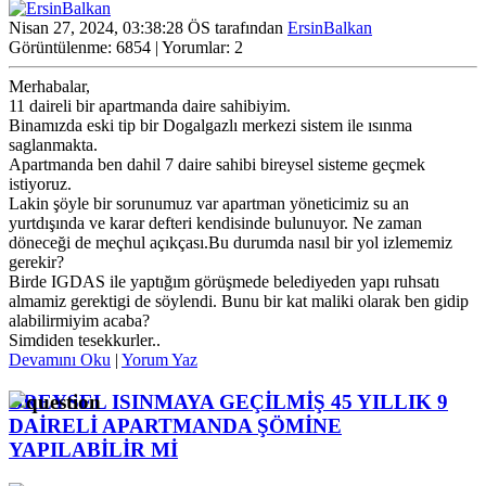
Nisan 27, 2024, 03:38:28 ÖS tarafından
ErsinBalkan
Görüntülenme: 6854 | Yorumlar: 2
Merhabalar,
11 daireli bir apartmanda daire sahibiyim.
Binamızda eski tip bir Dogalgazlı merkezi sistem ile ısınma
saglanmakta.
Apartmanda ben dahil 7 daire sahibi bireysel sisteme geçmek
istiyoruz.
Lakin şöyle bir sorunumuz var apartman yöneticimiz su an
yurtdışında ve karar defteri kendisinde bulunuyor. Ne zaman
döneceği de meçhul açıkçası.Bu durumda nasıl bir yol izlememiz
gerekir?
Birde IGDAS ile yaptığım görüşmede belediyeden yapı ruhsatı
almamiz gerektigi de söylendi. Bunu bir kat maliki olarak ben gidip
alabilirmiyim acaba?
Simdiden tesekkurler..
Devamını Oku
|
Yorum Yaz
BREYSEL ISINMAYA GEÇİLMİŞ 45 YILLIK 9
DAİRELİ APARTMANDA ŞÖMİNE
YAPILABİLİR Mİ