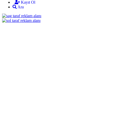
Kayıt Ol
Ara
mekan
bizim
almanya
chat
sohbet
cinsel
sohbet
sohbet
mobil
sohbet
dini
chat