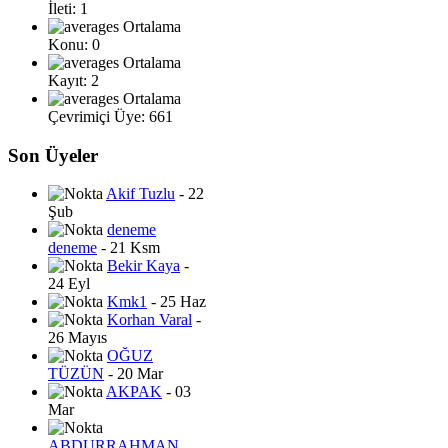
İleti: 1
Ortalama
Konu: 0
Ortalama
Kayıt: 2
Ortalama
Çevrimiçi Üye: 661
Son Üyeler
Akif Tuzlu
- 22
Şub
deneme
deneme
- 21 Ksm
Bekir Kaya
-
24 Eyl
Kmk1
- 25 Haz
Korhan Varal
-
26 Mayıs
OĞUZ
TÜZÜN
- 20 Mar
AKPAK
- 03
Mar
ABDURRAHMAN