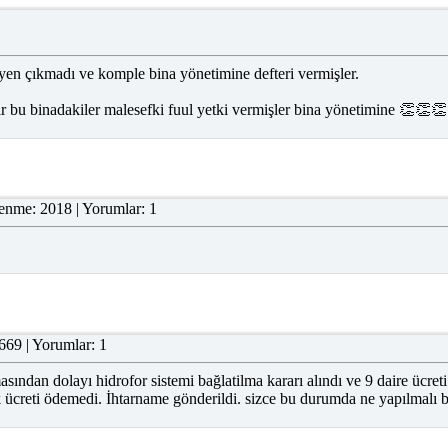
yen çıkmadı ve komple bina yönetimine defteri vermişler.
rır bu binadakiler malesefki fuul yetki vermişler bina yönetimine 👏👏
enme: 2018 | Yorumlar: 1
669 | Yorumlar: 1
sından dolayı hidrofor sistemi bağlatilma kararı alındı ve 9 daire ücreti
k ücreti ödemedi. İhtarname gönderildi. sizce bu durumda ne yapılmalı 