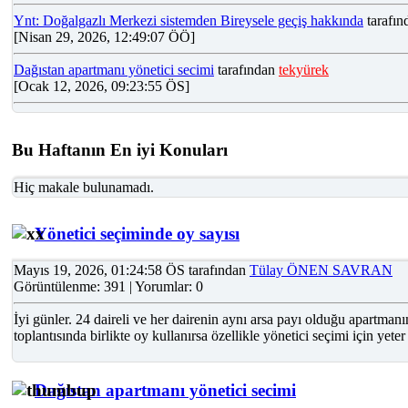
Ynt: Doğalgazlı Merkezi sistemden Bireysele geçiş hakkında
tarafı
[Nisan 29, 2026, 12:49:07 ÖÖ]
Dağıstan apartmanı yönetici secimi
tarafından
tekyürek
[Ocak 12, 2026, 09:23:55 ÖS]
Bu Haftanın En iyi Konuları
Hiç makale bulunamadı.
Yönetici seçiminde oy sayısı
Mayıs 19, 2026, 01:24:58 ÖS tarafından
Tülay ÖNEN SAVRAN
Görüntülenme: 391 | Yorumlar: 0
İyi günler. 24 daireli ve her dairenin aynı arsa payı olduğu apartmanım
toplantısında birlikte oy kullanırsa özellikle yönetici seçimi için yet
Dağıstan apartmanı yönetici secimi