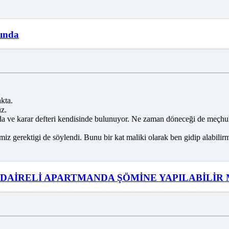
kında
kta.
uz.
da ve karar defteri kendisinde bulunuyor. Ne zaman döneceği de meçhul
z gerektigi de söylendi. Bunu bir kat maliki olarak ben gidip alabili
9 DAİRELİ APARTMANDA ŞÖMİNE YAPILABİLİR 