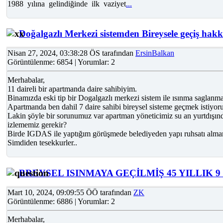
1988 yılına gelindiğinde ilk vaziyet
...
Doğalgazlı Merkezi sistemden Bireysele geçiş hak
Nisan 27, 2024, 03:38:28 ÖS tarafından
ErsinBalkan
Görüntülenme: 6854 | Yorumlar: 2
Merhabalar,
11 daireli bir apartmanda daire sahibiyim.
Binamızda eski tip bir Dogalgazlı merkezi sistem ile ısınma saglanma
Apartmanda ben dahil 7 daire sahibi bireysel sisteme geçmek istiyor
Lakin şöyle bir sorunumuz var apartman yöneticimiz su an yurtdışın
izlememiz gerekir?
Birde IGDAS ile yaptığım görüşmede belediyeden yapı ruhsatı almami
Simdiden tesekkurler..
BREYSEL ISINMAYA GEÇİLMİŞ 45 YILLIK 
Mart 10, 2024, 09:09:55 ÖÖ tarafından
ZK
Görüntülenme: 6886 | Yorumlar: 2
Merhabalar,