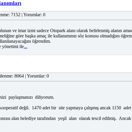
lanımları
enme: 7152 | Yorumlar: 0
ulunan ve imar izmi sadece Otopark alanı olarak belirlenmiş alanın amac
eliğine göre başka amaç ile kullanımının sòz konusu olmadığını öğrenmi
llanilanayacağını öğrendim.
 yönetimi ile
...
lenme: 8064 | Yorumlar: 0
nizi paylaşmanızı diliyorum.
peratif değil. 1470 adet bir site yapmaya çalışmış ancak 1150 adet ol
onrası alan belediye tarafından yeşil alan olarak tescil edilmiş. Ancak