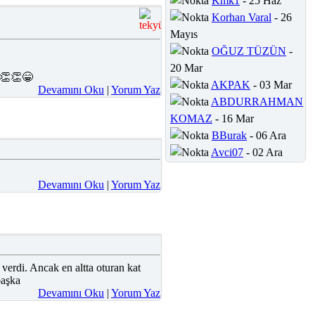
Kmk1
- 25 Haz
Korhan Varal
- 26
Mayıs
OĞUZ TÜZÜN
-
20 Mar
👏👏👏😁
AKPAK
- 03 Mar
Devamını Oku
|
Yorum Yaz
ABDURRAHMAN
KOMAZ
- 16 Mar
BBurak
- 06 Ara
Avci07
- 02 Ara
Devamını Oku
|
Yorum Yaz
 verdi. Ancak en altta oturan kat
başka
Devamını Oku
|
Yorum Yaz