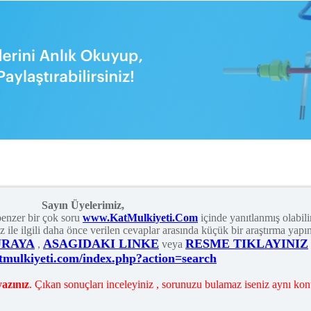
Sayın Üyelerimiz,
benzer bir çok soru
www.KatMulkiyeti.Com
içinde yanıtlanmış olabilir
le ilgili daha önce verilen cevaplar arasında küçük bir araştırma yapın
URAYA
ASAGIDAKI LINKE
RESME TIKLAYINIZ
,
veya
atmulkiyeti.com/index.php?action=search
yazınız
. Çıkan sonuçları inceleyiniz , sorunuzu bulamaz iseniz aynı konu