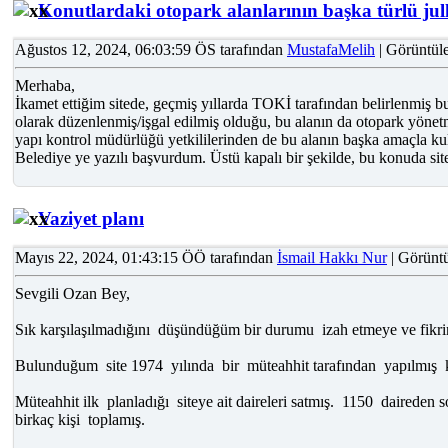
Konutlardaki otopark alanlarının başka türlü jul
Ağustos 12, 2024, 06:03:59 ÖS tarafından
MustafaMelih
| Görüntül
Merhaba,
İkamet ettiğim sitede, geçmiş yıllarda TOKİ tarafından belirlenmiş b
olarak düzenlenmiş/işgal edilmiş olduğu, bu alanın da otopark yönetm
yapı kontrol müdürlüğü yetkililerinden de bu alanın başka amaçla ku
Belediye ye yazılı başvurdum. Üstü kapalı bir şekilde, bu konuda site
Vaziyet planı
Mayıs 22, 2024, 01:43:15 ÖÖ tarafından
İsmail Hakkı Nur
| Görüntü
Sevgili Ozan Bey,
Sık karşılaşılmadığını düşündüğüm bir durumu izah etmeye ve fikri
Bulunduğum site 1974 yılında bir müteahhit tarafından yapılmış koo
Müteahhit ilk planladığı siteye ait daireleri satmış. 1150 daireden s
birkaç kişi toplamış.