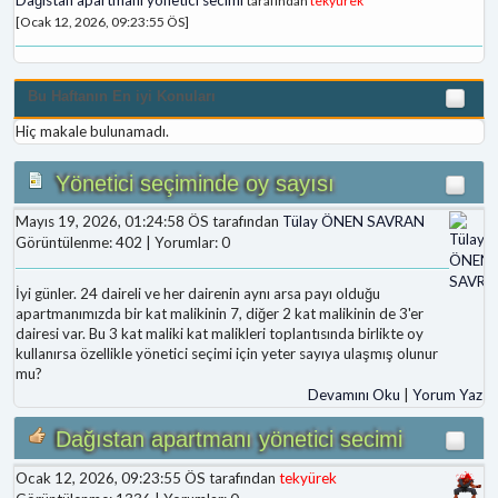
tarafından
tekyürek
[Ocak 12, 2026, 09:23:55 ÖS]
Bu Haftanın En iyi Konuları
Hiç makale bulunamadı.
Yönetici seçiminde oy sayısı
Mayıs 19, 2026, 01:24:58 ÖS tarafından
Tülay ÖNEN SAVRAN
Görüntülenme: 402 | Yorumlar: 0
İyi günler. 24 daireli ve her dairenin aynı arsa payı olduğu
apartmanımızda bir kat malikinin 7, diğer 2 kat malikinin de 3'er
dairesi var. Bu 3 kat maliki kat malikleri toplantısında birlikte oy
kullanırsa özellikle yönetici seçimi için yeter sayıya ulaşmış olunur
mu?
Devamını Oku
|
Yorum Yaz
Dağıstan apartmanı yönetici secimi
Ocak 12, 2026, 09:23:55 ÖS tarafından
tekyürek