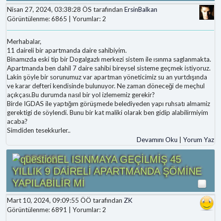
Nisan 27, 2024, 03:38:28 ÖS tarafından
ErsinBalkan
Görüntülenme: 6865 | Yorumlar: 2
Merhabalar,
11 daireli bir apartmanda daire sahibiyim.
Binamızda eski tip bir Dogalgazlı merkezi sistem ile ısınma saglanmakta.
Apartmanda ben dahil 7 daire sahibi bireysel sisteme geçmek istiyoruz.
Lakin şöyle bir sorunumuz var apartman yöneticimiz su an yurtdışında
ve karar defteri kendisinde bulunuyor. Ne zaman döneceği de meçhul
açıkçası.Bu durumda nasıl bir yol izlememiz gerekir?
Birde IGDAS ile yaptığım görüşmede belediyeden yapı ruhsatı almamiz
gerektigi de söylendi. Bunu bir kat maliki olarak ben gidip alabilirmiyim
acaba?
Simdiden tesekkurler..
Devamını Oku
|
Yorum Yaz
BREYSEL ISINMAYA GEÇİLMİŞ 45
YILLIK 9 DAİRELİ APARTMANDA ŞÖMİNE
YAPILABİLİR Mİ
Mart 10, 2024, 09:09:55 ÖÖ tarafından
ZK
Görüntülenme: 6891 | Yorumlar: 2