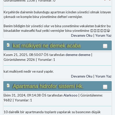
Görüntülenme: 1336 | Yorumlar: 0
Kırşehirde dairemin bulundugu apartman icinden yönetici olmak isteyen
çıkmadı ve komple bina yönetimine defteri vermişler.
Benim bildigim bir yönetici olur ve bina yonetimine vekaleten baktirır bu
binadakiler malesefki fuul yetki vermişler bina yönetimine 👏👏👏👏👏😁
Devamını Oku
|
Yorum Yaz
kat mülkiyeti ne demek acaba
Kasım 21, 2025, 08:50:07 ÖS tarafından
deneme deneme
|
Görüntülenme: 2026 | Yorumlar: 1
kat mulkiyeti nedir ve nasıl yapılır.
Devamını Oku
|
Yorum Yaz
Apartmana hidrofor sistemi Hk.
Ekim 31, 2024, 09:14:38 ÖS tarafından
Alarkooo
| Görüntülenme:
9682 | Yorumlar: 1
10 dairelik bir apartmanda toplantı yapılarak su basıncının düşük