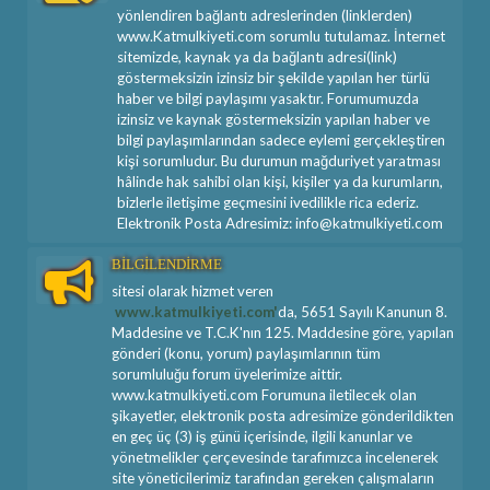
yönlendiren bağlantı adreslerinden (linklerden)
www.Katmulkiyeti.com sorumlu tutulamaz. İnternet
sitemizde, kaynak ya da bağlantı adresi(link)
göstermeksizin izinsiz bir şekilde yapılan her türlü
haber ve bilgi paylaşımı yasaktır. Forumumuzda
izinsiz ve kaynak göstermeksizin yapılan haber ve
bilgi paylaşımlarından sadece eylemi gerçekleştiren
kişi sorumludur. Bu durumun mağduriyet yaratması
hâlinde hak sahibi olan kişi, kişiler ya da kurumların,
bizlerle iletişime geçmesini ivedilikle rica ederiz.
Elektronik Posta Adresimiz: info@katmulkiyeti.com
BİLGİLENDİRME
sitesi olarak hizmet veren
www.katmulkiyeti.com'
da, 5651 Sayılı Kanunun 8.
Maddesine ve T.C.K'nın 125. Maddesine göre, yapılan
gönderi (konu, yorum) paylaşımlarının tüm
sorumluluğu forum üyelerimize aittir.
www.katmulkiyeti.com Forumuna iletilecek olan
şikayetler, elektronik posta adresimize gönderildikten
en geç üç (3) iş günü içerisinde, ilgili kanunlar ve
yönetmelikler çerçevesinde tarafımızca incelenerek
site yöneticilerimiz tarafından gereken çalışmaların