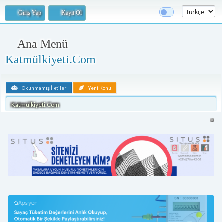
Giriş Yap
Kayıt Ol
Ana Menü
Katmülkiyeti.Com
Okunmamış İletiler
Yeni Konu
Katmülkiyeti.Com