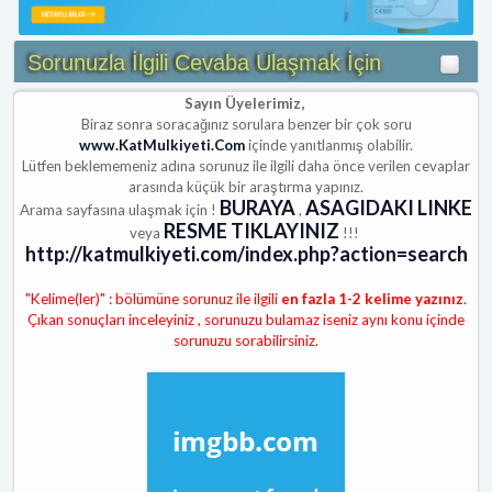
Sorunuzla İlgili Cevaba Ulaşmak İçin
Sayın Üyelerimiz,
Biraz sonra soracağınız sorulara benzer bir çok soru
www.KatMulkiyeti.Com
içinde yanıtlanmış olabilir.
Lütfen beklememeniz adına sorunuz ile ilgili daha önce verilen cevaplar
arasında küçük bir araştırma yapınız.
BURAYA
ASAGIDAKI LINKE
Arama sayfasına ulaşmak için !
,
RESME TIKLAYINIZ
veya
!!!
http://katmulkiyeti.com/index.php?action=search
"Kelime(ler)" : bölümüne sorunuz ile ilgili
en fazla 1-2 kelime yazınız
.
Çıkan sonuçları inceleyiniz , sorunuzu bulamaz iseniz aynı konu içinde
sorunuzu sorabilirsiniz.