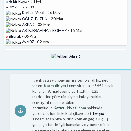
Bekir Kaya
- 24 Eyl
Kmk1
- 25 Haz
Korhan Varal
- 26 Mayıs
OĞUZ TÜZÜN
- 20 Mar
AKPAK
- 03 Mar
ABDURRAHMAN KOMAZ
- 16 Mar
BBurak
- 06 Ara
Avci07
- 02 Ara
İçerik sağlayıcı paylaşım sitesi olarak hizmet
veren
Katmulkiyeti.com
sitemizde 5651 sayılı
kanunun 8. maddesine ve T.C.Knın 125.
maddesine göre tüm üyelerimiz yaptıkları
paylaşımlardan kendileri
sorumludur.
Katmulkiyeti.com
hakkında
yapılacak tüm hukuksal şikayetleri
İletişim
sayfamızdan bize bildirdikten en geç 3 (üç) iş
günü içerisinde ilgili kanunlar ve yönetmelikler
çerçevesinde tarafımızca incelenerek gereken