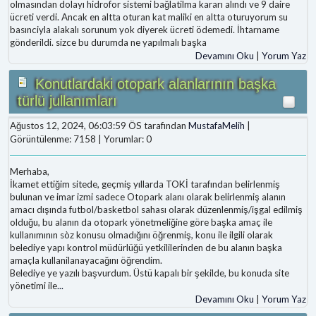
olmasından dolayı hidrofor sistemi bağlatilma kararı alındı ve 9 daire
ücreti verdi. Ancak en altta oturan kat maliki en altta oturuyorum su
basınciyla alakalı sorunum yok diyerek ücreti ödemedi. İhtarname
gönderildi. sizce bu durumda ne yapılmalı başka
Devamını Oku
|
Yorum Yaz
Konutlardaki otopark alanlarının başka
türlü jullanımları
Ağustos 12, 2024, 06:03:59 ÖS tarafından
MustafaMelih
|
Görüntülenme: 7158 | Yorumlar: 0
Merhaba,
İkamet ettiğim sitede, geçmiş yıllarda TOKİ tarafından belirlenmiş
bulunan ve imar izmi sadece Otopark alanı olarak belirlenmiş alanın
amacı dışında futbol/basketbol sahası olarak düzenlenmiş/işgal edilmiş
olduğu, bu alanın da otopark yönetmeliğine göre başka amaç ile
kullanımının sòz konusu olmadığını öğrenmiş, konu ile ilgili olarak
belediye yapı kontrol müdürlüğü yetkililerinden de bu alanın başka
amaçla kullanilanayacağını öğrendim.
Belediye ye yazılı başvurdum. Üstü kapalı bir şekilde, bu konuda site
yönetimi ile
...
Devamını Oku
|
Yorum Yaz