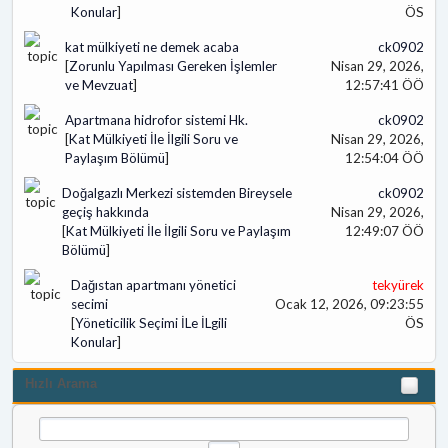
Konular
]
ÖS
kat mülkiyeti ne demek acaba
ck0902
[
Zorunlu Yapılması Gereken İşlemler
Nisan 29, 2026,
ve Mevzuat
]
12:57:41 ÖÖ
Apartmana hidrofor sistemi Hk.
ck0902
[
Kat Mülkiyeti İle İlgili Soru ve
Nisan 29, 2026,
Paylaşım Bölümü
]
12:54:04 ÖÖ
Doğalgazlı Merkezi sistemden Bireysele
ck0902
geçiş hakkında
Nisan 29, 2026,
[
Kat Mülkiyeti İle İlgili Soru ve Paylaşım
12:49:07 ÖÖ
Bölümü
]
Dağıstan apartmanı yönetici
tekyürek
secimi
Ocak 12, 2026, 09:23:55
[
Yöneticilik Seçimi İLe İLgili
ÖS
Konular
]
Hızlı Arama