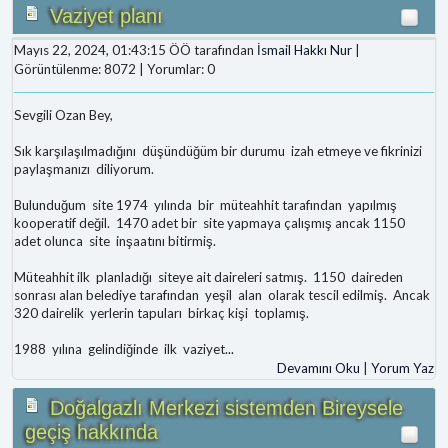
Vaziyet planı
Mayıs 22, 2024, 01:43:15 ÖÖ tarafından
İsmail Hakkı Nur
|
Görüntülenme: 8072 | Yorumlar: 0
Sevgili Ozan Bey,
Sık karşılaşılmadığını düşündüğüm bir durumu izah etmeye ve fikrinizi
paylaşmanızı diliyorum.
Bulunduğum site 1974 yılında bir müteahhit tarafından yapılmış
kooperatif değil. 1470 adet bir site yapmaya çalışmış ancak 1150
adet olunca site inşaatını bitirmiş.
Müteahhit ilk planladığı siteye ait daireleri satmış. 1150 daireden
sonrası alan belediye tarafından yeşil alan olarak tescil edilmiş. Ancak
320 dairelik yerlerin tapuları birkaç kişi toplamış.
1988 yılına gelindiğinde ilk vaziyet
...
Devamını Oku
|
Yorum Yaz
Doğalgazlı Merkezi sistemden Bireysele
geçiş hakkında