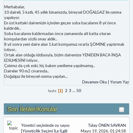
Merhabalar,
10 daireli, 5 katlı, 45 yıllık binamızda, bireysel DOĞALGAZ ile ısınma
yapılıyor.
En üst kattaki dairemizin içinden geçen soba bacalarını 8 yıl önce
kaldırdık..
Soba bacalarını kaldırmadan önce zamanında alt katta oturan
komşulardan sözlü onay aldık..
8 yıl sonra yeni daire alan 1.kat komşumuz ısrarla ŞÖMİNE yaptırmak
istiyor..
Ortak alan olduğu iddiasıyla, bizim dairemize YENİDEN BACA İNŞA
EDİLMESİNİ istiyor..
Çatımız da çok eski, hiç bakım yenileme yapılmamış..
Daireler 90 m2 civarında..
Doğalgaz ile bireysel ısınma yapılan
...
Devamını Oku
|
Yorum Yaz
2
3
...
50
Sayfa
1
Son İletiler/Konular
Yönetici seçiminde oy sayısı
Tülay ÖNEN SAVRAN
[
Yöneticilik Seçimi İLe İLgili
Mayıs 19, 2026, 01:24:58